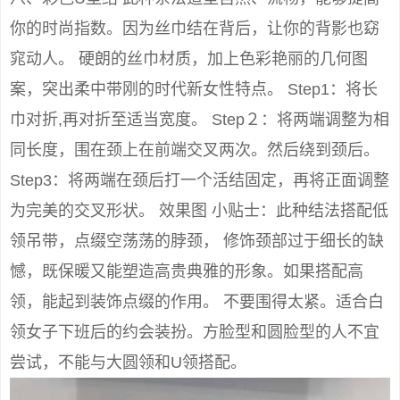
你的时尚指数。因为丝巾结在背后，让你的背影也窈
窕动人。 硬朗的丝巾材质，加上色彩艳丽的几何图
案，突出柔中带刚的时代新女性特点。 Step1：将长
巾对折,再对折至适当宽度。 Step２：将两端调整为相
同长度，围在颈上在前端交叉两次。然后绕到颈后。
Step3：将两端在颈后打一个活结固定，再将正面调整
为完美的交叉形状。 效果图 小贴士：此种结法搭配低
领吊带，点缀空荡荡的脖颈， 修饰颈部过于细长的缺
憾，既保暖又能塑造高贵典雅的形象。如果搭配高
领，能起到装饰点缀的作用。 不要围得太紧。适合白
领女子下班后的约会装扮。方脸型和圆脸型的人不宜
尝试，不能与大圆领和U领搭配。