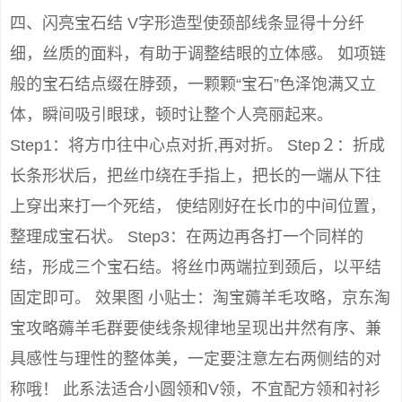
四、闪亮宝石结 V字形造型使颈部线条显得十分纤
细，丝质的面料，有助于调整结眼的立体感。 如项链
般的宝石结点缀在脖颈，一颗颗“宝石”色泽饱满又立
体，瞬间吸引眼球，顿时让整个人亮丽起来。
Step1：将方巾往中心点对折,再对折。 Step２：折成
长条形状后，把丝巾绕在手指上，把长的一端从下往
上穿出来打一个死结， 使结刚好在长巾的中间位置，
整理成宝石状。 Step3：在两边再各打一个同样的
结，形成三个宝石结。将丝巾两端拉到颈后，以平结
固定即可。 效果图 小贴士：淘宝薅羊毛攻略，京东淘
宝攻略薅羊毛群要使线条规律地呈现出井然有序、兼
具感性与理性的整体美，一定要注意左右两侧结的对
称哦！ 此系法适合小圆领和V领，不宜配方领和衬衫