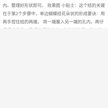
内。整理好形状即可。 效果图 小贴士：这个结的关键
在于第2个步骤中，单边蝴蝶结花朵状的形成要诀：用
两手捏住结的两端， 将一端塞入另一端的孔内，再仔
细理成花状，最后将短的丝巾一角往下拉紧一些（拉
时手要按住花心），花朵就不容易松散。
0
版权声明：
本站原创文章，于5年前 ，由
囧囧街
发表，共
2993个字。
转载请注明：
淘宝薅羊毛攻略，京东淘宝攻略薅羊毛群 - 囧囧街
+复制链接
上一篇:
淘宝京东薅羊毛薅羊毛，淘宝攻略白菜群
下一篇: