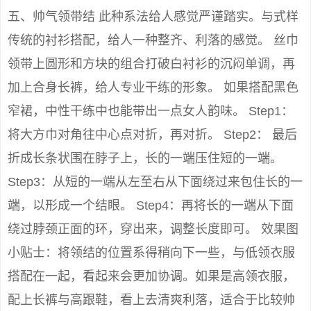
五、帅气领带结 此种系法给人感觉严谨踏实。与式样
传统的衬衫搭配，给人一种整齐、利落的感觉。 丝巾
领带上圆形和方块的组合打破白衬衫的沉闷单调，再
加上合身长裤，给人专业干练的形象。 如果搭配黑色
窄裙，中性干练中也能带出一点女人韵味。 Step1：
将大方巾对角往中心点对折，再对折。 Step2： 最后
折成长条状围在脖子上，长的一端压住短的一端。
Step3：从短的一端从左至右从下面绕过来包住长的一
端，以形成一个结眼。 Step4：再将长的一端从下面
绕过脖颈正面的环，穿出来，调整长度即可。 效果图
小贴士：将领结的位置系得稍向下一些，与低领衣服
搭配在一起，看起来会更加协调。如果是高领衣服，
配上长裤与高跟鞋，看上去清爽利落，适合于比较帅