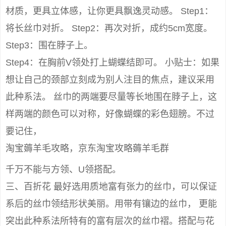
材质，更具立体感，让你更具飘逸灵动感。 Step1：
将长丝巾对折。 Step2：再次对折，成约5cm宽度。
Step3：围在脖子上。
Step4：在胸前V领处打上蝴蝶结即可。 小贴士：如果
想让自己的颈部立刻成为别人注目的焦点，建议采用
此种系法。 丝巾的两端要尽量等长地围在脖子上，这
样两端的颜色可以对称，好像蝴蝶的彩色翅膀。不过
要记住，
淘宝薅羊毛攻略，京东淘宝攻略薅羊毛群
千万不能与方领、U领搭配。
三、百折花 最好选用质地富有张力的丝巾，可以保证
系后的丝巾领结形状美丽。用带有镶边的丝巾， 更能
突出此种系法所特有的富有层次的丝巾褶。搭配与花