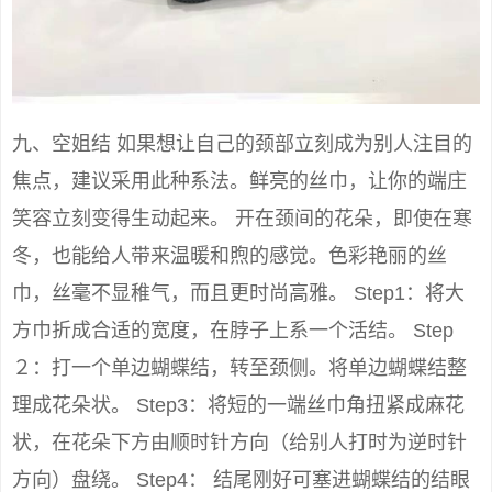
九、空姐结 如果想让自己的颈部立刻成为别人注目的
焦点，建议采用此种系法。鲜亮的丝巾，让你的端庄
笑容立刻变得生动起来。 开在颈间的花朵，即使在寒
冬，也能给人带来温暖和煦的感觉。色彩艳丽的丝
巾，丝毫不显稚气，而且更时尚高雅。 Step1：将大
方巾折成合适的宽度，在脖子上系一个活结。 Step
２：打一个单边蝴蝶结，转至颈侧。将单边蝴蝶结整
理成花朵状。 Step3：将短的一端丝巾角扭紧成麻花
状，在花朵下方由顺时针方向（给别人打时为逆时针
方向）盘绕。 Step4： 结尾刚好可塞进蝴蝶结的结眼