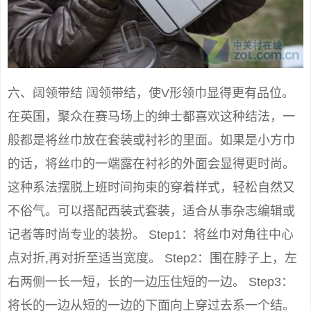
六、阔领带结 阔领带结，使V形领巾显得更有品位。
在英国，聚众在赛马场上的绅士都喜欢这种结法，一
般都是将丝巾放在套装或衬衫的里面。如果是小方巾
的话，将丝巾的一端露在衬衫的外面会显得更时尚。
这种系法摆脱上班时间拘束的穿着样式，轻松自然又
不俗气。可以搭配西装式套装，适合从事杂志编辑或
记者等时尚专业的装扮。 Step1：将丝巾对角往中心
点对折,再对折至适当宽度。 Step2：围在脖子上，左
右两侧一长一短，长的一边压住短的一边。 Step3：
将长的一边从短的一边的下面向上穿过去系一个结。