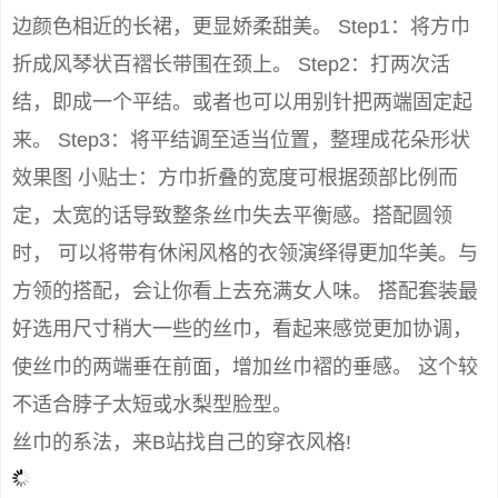
边颜色相近的长裙，更显娇柔甜美。 Step1：将方巾
折成风琴状百褶长带围在颈上。 Step2：打两次活
结，即成一个平结。或者也可以用别针把两端固定起
来。 Step3：将平结调至适当位置，整理成花朵形状
效果图 小贴士：方巾折叠的宽度可根据颈部比例而
定，太宽的话导致整条丝巾失去平衡感。搭配圆领
时， 可以将带有休闲风格的衣领演绎得更加华美。与
方领的搭配，会让你看上去充满女人味。 搭配套装最
好选用尺寸稍大一些的丝巾，看起来感觉更加协调，
使丝巾的两端垂在前面，增加丝巾褶的垂感。 这个较
不适合脖子太短或水梨型脸型。
丝巾的系法，来B站找自己的穿衣风格!