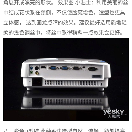
角展开成漂亮的形状。 效果图 小贴士：利用美丽的丝
巾结成花状系在颈侧，不仅使脸庞增色，造型也更具
立体感， 达到画龙点晴的效果。建议最好选用质地轻
柔的浅色调丝巾，将丝巾系得稍斜一点效果会更好。
八、彩色U型结 此种系法造型自然、流畅，能够提高