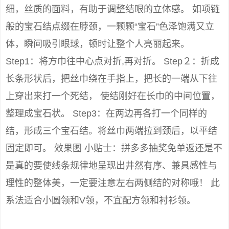
细，丝质的面料，有助于调整结眼的立体感。 如项链
般的宝石结点缀在脖颈，一颗颗“宝石”色泽饱满又立
体，瞬间吸引眼球，顿时让整个人亮丽起来。
Step1：将方巾往中心点对折,再对折。 Step２：折成
长条形状后，把丝巾绕在手指上，把长的一端从下往
上穿出来打一个死结， 使结刚好在长巾的中间位置，
整理成宝石状。 Step3：在两边再各打一个同样的
结，形成三个宝石结。将丝巾两端拉到颈后，以平结
固定即可。 效果图 小贴士：拼多多抽奖免单返还是不
是真的要使线条规律地呈现出井然有序、兼具感性与
理性的整体美，一定要注意左右两侧结的对称哦！ 此
系法适合小圆领和V领，不宜配方领和衬衫领。