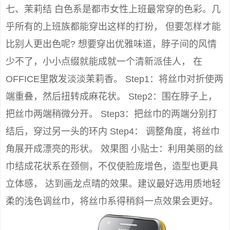
七、茉莉结 白色系是都市女性上班最常穿的色彩。几
乎所有的上班族都能穿出这样的打扮， 但要怎样才能
比别人更出色呢? 想要穿出优雅味道，脖子间的风情
少不了，小小点缀就能成就一个清新派佳人， 在
OFFICE里散发淡淡茉莉香。 Step1：将丝巾对折使两
端重叠，然后扭转成麻花状。 Step2：围在脖子上，
把丝巾两端稍微分开。 Step3：把丝巾的两端分别打
结后，穿过另一头的环内 Step4： 调整角度，将丝巾
角展开成漂亮的形状。 效果图 小贴士：利用美丽的丝
巾结成花状系在颈侧，不仅使脸庞增色，造型也更具
立体感， 达到画龙点晴的效果。建议最好选用质地轻
柔的浅色调丝巾，将丝巾系得稍斜一点效果会更好。