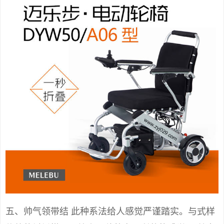
五、帅气领带结 此种系法给人感觉严谨踏实。与式样