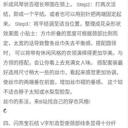
折成风琴状百褶长带围在颈上。 Step2：打两次活
结，即成一个平结。或者也可以用别针把两端固定起
来。 Step3：将平结调至适当位置，整理成花朵形状
效果图 小贴士：方巾折叠的宽度可根据颈部比例而
定，太宽的话导致整条丝巾失去平衡感。搭配圆领
时， 可以将带有休闲风格的衣领演绎得更加华美。与
方领的搭配，会让你看上去充满女人味。 搭配套装最
好选用尺寸稍大一些的丝巾，看起来感觉更加协调，
使丝巾的两端垂在前面，增加丝巾褶的垂感。 这个较
不适合脖子太短或水梨型脸型。
丝巾的系法，来B站找自己的穿衣风格!
四、闪亮宝石结 V字形造型使颈部线条显得十分纤