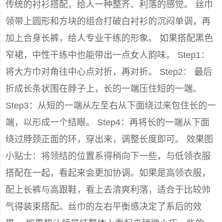
传统的衬衫搭配，给人一种整齐、利落的感觉。 丝巾
领带上圆形和方块的组合打破白衬衫的沉闷单调，再
加上合身长裤，给人专业干练的形象。 如果搭配黑色
窄裙，中性干练中也能带出一点女人韵味。 Step1：
将大方巾对角往中心点对折，再对折。 Step2： 最后
折成长条状围在脖子上，长的一端压住短的一端。
Step3：从短的一端从左至右从下面绕过来包住长的一
端，以形成一个结眼。 Step4：再将长的一端从下面
绕过脖颈正面的环，穿出来，调整长度即可。 效果图
小贴士：将领结的位置系得稍向下一些，与低领衣服
搭配在一起，看起来会更加协调。如果是高领衣服，
配上长裤与高跟鞋，看上去清爽利落，适合于比较帅
气得装束搭配。丝巾的左右平衡感决定了系后的效