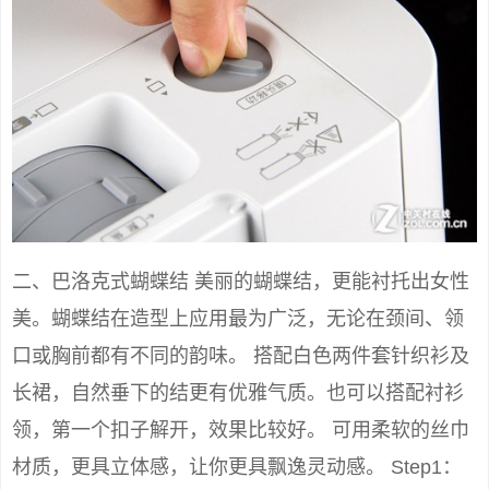
二、巴洛克式蝴蝶结 美丽的蝴蝶结，更能衬托出女性
美。蝴蝶结在造型上应用最为广泛，无论在颈间、领
口或胸前都有不同的韵味。 搭配白色两件套针织衫及
长裙，自然垂下的结更有优雅气质。也可以搭配衬衫
领，第一个扣子解开，效果比较好。 可用柔软的丝巾
材质，更具立体感，让你更具飘逸灵动感。 Step1：