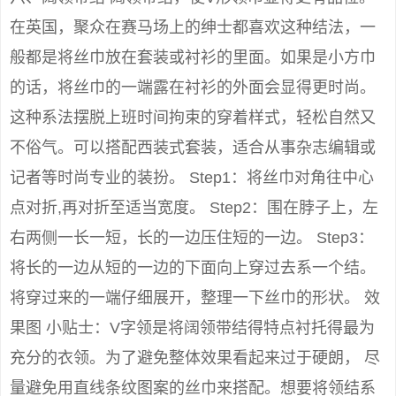
在英国，聚众在赛马场上的绅士都喜欢这种结法，一
般都是将丝巾放在套装或衬衫的里面。如果是小方巾
的话，将丝巾的一端露在衬衫的外面会显得更时尚。
这种系法摆脱上班时间拘束的穿着样式，轻松自然又
不俗气。可以搭配西装式套装，适合从事杂志编辑或
记者等时尚专业的装扮。 Step1：将丝巾对角往中心
点对折,再对折至适当宽度。 Step2：围在脖子上，左
右两侧一长一短，长的一边压住短的一边。 Step3：
将长的一边从短的一边的下面向上穿过去系一个结。
将穿过来的一端仔细展开，整理一下丝巾的形状。 效
果图 小贴士：V字领是将阔领带结得特点衬托得最为
充分的衣领。为了避免整体效果看起来过于硬朗， 尽
量避免用直线条纹图案的丝巾来搭配。想要将领结系