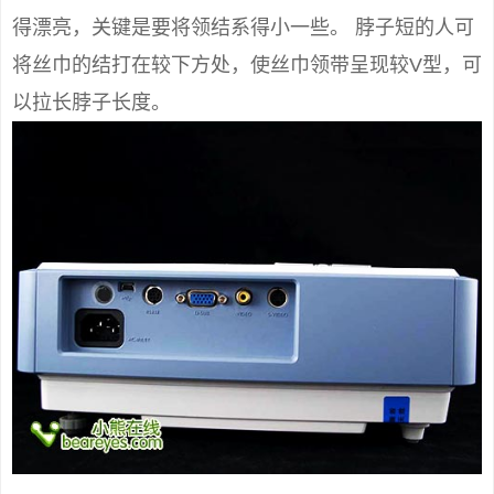
得漂亮，关键是要将领结系得小一些。 脖子短的人可
将丝巾的结打在较下方处，使丝巾领带呈现较V型，可
以拉长脖子长度。