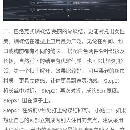
二、巴洛克式蝴蝶结 美丽的蝴蝶结，更能衬托出女性
美。蝴蝶结在造型上应用最为广泛，无论在颈间、领
口或胸前都有不同的韵味。 搭配白色两件套针织衫及
长裙，自然垂下的结更有优雅气质。也可以搭配衬衫
领，第一个扣子解开，效果比较好。 可用柔软的丝巾
材质，更具立体感，让你更具飘逸灵动感。 Step1：
将长丝巾对折。 Step2：再次对折，成约5cm宽度。
Step3：围在脖子上。
Step4：在胸前V领处打上蝴蝶结即可。 小贴士：如果
想让自己的颈部立刻成为别人注目的焦点，建议采用