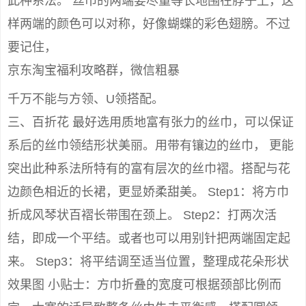
此种系法。 丝巾的两端要尽量等长地围在脖子上，这
样两端的颜色可以对称，好像蝴蝶的彩色翅膀。不过
要记住，
京东淘宝福利攻略群，微信粗暴
千万不能与方领、U领搭配。
三、百折花 最好选用质地富有张力的丝巾，可以保证
系后的丝巾领结形状美丽。用带有镶边的丝巾， 更能
突出此种系法所特有的富有层次的丝巾褶。搭配与花
边颜色相近的长裙，更显娇柔甜美。 Step1：将方巾
折成风琴状百褶长带围在颈上。 Step2：打两次活
结，即成一个平结。或者也可以用别针把两端固定起
来。 Step3：将平结调至适当位置，整理成花朵形状
效果图 小贴士：方巾折叠的宽度可根据颈部比例而