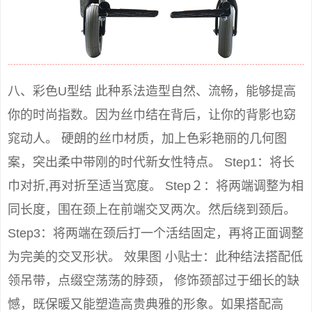
八、彩色U型结 此种系法造型自然、流畅，能够提高
你的时尚指数。因为丝巾结在背后，让你的背影也窈
窕动人。 硬朗的丝巾材质，加上色彩艳丽的几何图
案，突出柔中带刚的时代新女性特点。 Step1：将长
巾对折,再对折至适当宽度。 Step２：将两端调整为相
同长度，围在颈上在前端交叉两次。然后绕到颈后。
Step3：将两端在颈后打一个活结固定，再将正面调整
为完美的交叉形状。 效果图 小贴士：此种结法搭配低
领吊带，点缀空荡荡的脖颈， 修饰颈部过于细长的缺
憾，既保暖又能塑造高贵典雅的形象。如果搭配高