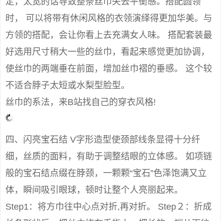
定，太宽的话导致整条丝巾失去平衡感。搭配圆领
时， 可以将带有休闲风格的衣领演绎得更加华美。与
方领的搭配，会让你看上去充满女人味。 搭配套装最
好选用尺寸稍大一些的丝巾，看起来感觉更加协调，
使丝巾的两端垂在前面，增加丝巾褶的垂感。 这个较
不适合脖子太短或水梨型脸型。
丝巾的系法，来B站找自己的穿衣风格!
四、闪亮宝石结 V字形造型使颈部线条显得十分纤
细，丝质的面料，有助于调整结眼的立体感。 如项链
般的宝石结点缀在脖颈，一颗颗“宝石”色泽饱满又立
体，瞬间吸引眼球，顿时让整个人亮丽起来。
Step1：将方巾往中心点对折,再对折。 Step２：折成