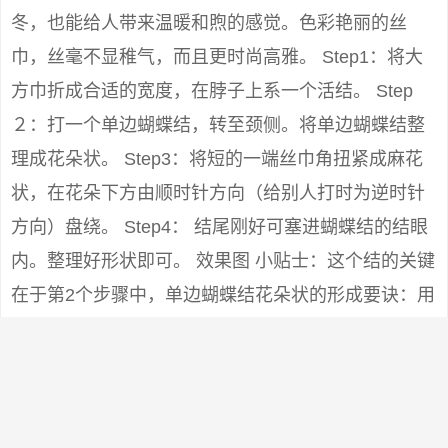
冬，也能给人带来温暖和煦的感觉。色彩艳丽的丝
巾，丝毫不显稚气，而且更时尚高雅。 Step1：将大
方巾折成合适的宽度，在脖子上系一个活结。 Step
２：打一个单边蝴蝶结，转至颈侧。将单边蝴蝶结整
理成花朵状。 Step3：将短的一端丝巾角扭紧成麻花
状，在花朵下方由顺时针方向（给别人打时为逆时针
方向）盘绕。 Step4： 结尾刚好可塞进蝴蝶结的结眼
内。整理好形状即可。 效果图 小贴士：这个结的关键
在于第2个步骤中，单边蝴蝶结花朵状的形成要诀：用
两手捏住结的两端， 将一端塞入另一端的孔内，再仔
细理成花状，最后将短的丝巾一角往下拉紧一些（拉
时手要按住花心），花朵就不容易松散。