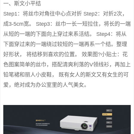
一、斯文小平结
Step1：将丝巾对角往中心点对折 Step2：对折2次，
成3-5cm宽。 Step3：丝巾一长一短拉住，将长的一端
从短的一端的下面向上穿过来系活结。 Step4：将从
下面穿过来的一端绕过较短的一端再系一个结。整理
好形状， 将结移到喜欢的位置。 效果图?小贴士：花
色图案简单的丝巾，搭配清爽利落的V领线衫，再加上
铅笔裙和丽人小皮鞋， 既有女人的斯文又有女生的可
爱，绝对成为办公室里的人气美女。