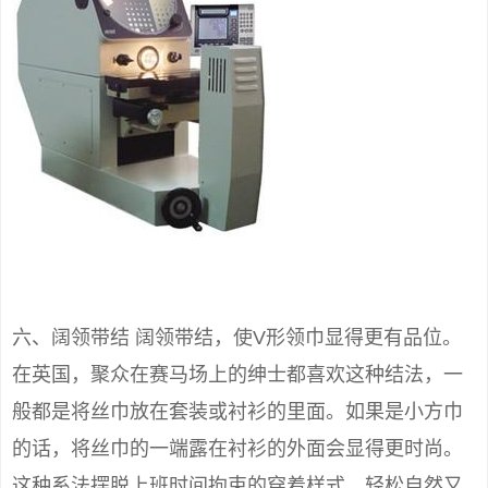
六、阔领带结 阔领带结，使V形领巾显得更有品位。
在英国，聚众在赛马场上的绅士都喜欢这种结法，一
般都是将丝巾放在套装或衬衫的里面。如果是小方巾
的话，将丝巾的一端露在衬衫的外面会显得更时尚。
这种系法摆脱上班时间拘束的穿着样式，轻松自然又