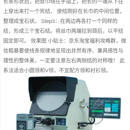
长条形状后，把丝巾绕在手指上，把长的一端从下往
上穿出来打一个死结， 使结刚好在长巾的中间位置，
整理成宝石状。 Step3：在两边再各打一个同样的
结，形成三个宝石结。将丝巾两端拉到颈后，以平结
固定即可。 效果图 小贴士：京东淘宝福利攻略群，微
信粗暴要使线条规律地呈现出井然有序、兼具感性与
理性的整体美，一定要注意左右两侧结的对称哦！ 此
系法适合小圆领和V领，不宜配方领和衬衫领。