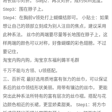
将长丝巾对折。 Step2：再次对折，成约5cm宽度。
Step3：围在脖子上。
Step4：在胸前V领处打上蝴蝶结即可。 小贴士：如果
想让自己的颈部立刻成为别人注目的焦点，建议采用
此种系法。 丝巾的两端要尽量等长地围在脖子上，这
样两端的颜色可以对称，好像蝴蝶的彩色翅膀。不过
要记住，
淘宝内购内购，淘宝京东福利薅羊毛群
千万不能与方领、U领搭配。
三、百折花 最好选用质地富有张力的丝巾，可以保证
系后的丝巾领结形状美丽。用带有镶边的丝巾， 更能
突出此种系法所特有的富有层次的丝巾褶。搭配与花
边颜色相近的长裙，更显娇柔甜美。 Step1：将方巾