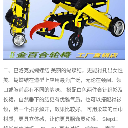
二、巴洛克式蝴蝶结 美丽的蝴蝶结，更能衬托出女性
美。蝴蝶结在造型上应用最为广泛，无论在颈间、领
口或胸前都有不同的韵味。 搭配白色两件套针织衫及
长裙，自然垂下的结更有优雅气质。也可以搭配衬衫
领，第一个扣子解开，效果比较好。 可用柔软的丝巾
材质，更具立体感，让你更具飘逸灵动感。 Step1：