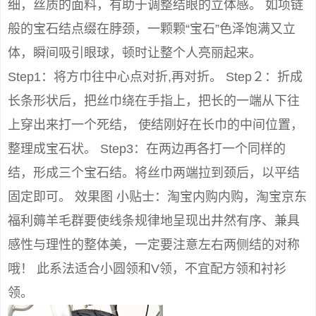
细，丝质的面料，有助于调整结眼的立体感。 如项链
般的宝石结点缀在脖颈，一颗颗“宝石”色泽饱满又立
体，瞬间吸引眼球，顿时让整个人亮丽起来。
Step1：将方巾往中心点对折,再对折。 Step２：折成
长条形状后，把丝巾绕在手指上，把长的一端从下往
上穿出来打一个死结， 使结刚好在长巾的中间位置，
整理成宝石状。 Step3：在两边再各打一个同样的
结，形成三个宝石结。将丝巾两端拉到颈后，以平结
固定即可。 效果图 小贴士：淘宝内购内购，淘宝京东
福利薅羊毛群要使线条规律地呈现出井然有序、兼具
感性与理性的整体美，一定要注意左右两侧结的对称
哦！ 此系法适合小圆领和V领，不宜配方领和衬衫
领。