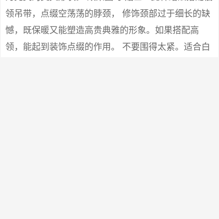
领吊带，点缀空荡荡的脖颈， 修饰颈部过于细长的缺
憾，既保暖又能塑造高贵典雅的形象。如果搭配高
领，能起到装饰点缀的作用。 不要围得太紧。适合白
领女子下班后的约会装扮。方脸型和圆脸型的人不宜
尝试，不能与大圆领和U领搭配。