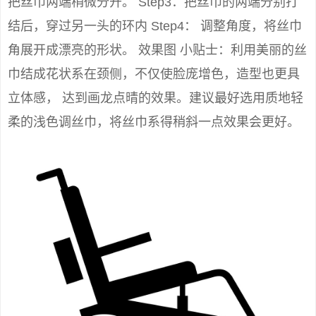
把丝巾两端稍微分开。 Step3：把丝巾的两端分别打
结后，穿过另一头的环内 Step4： 调整角度，将丝巾
角展开成漂亮的形状。 效果图 小贴士：利用美丽的丝
巾结成花状系在颈侧，不仅使脸庞增色，造型也更具
立体感， 达到画龙点晴的效果。建议最好选用质地轻
柔的浅色调丝巾，将丝巾系得稍斜一点效果会更好。