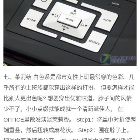
七、茉莉结 白色系是都市女性上班最常穿的色彩。几
乎所有的上班族都能穿出这样的打扮， 但要怎样才能
比别人更出色呢? 想要穿出优雅味道，脖子间的风情
少不了，小小点缀就能成就一个清新派佳人， 在
OFFICE里散发淡淡茉莉香。 Step1：将丝巾对折使两
端重叠，然后扭转成麻花状。 Step2：围在脖子上，