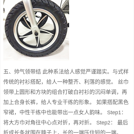
五、帅气领带结 此种系法给人感觉严谨踏实。与式样
传统的衬衫搭配，给人一种整齐、利落的感觉。 丝巾
领带上圆形和方块的组合打破白衬衫的沉闷单调，再
加上合身长裤，给人专业干练的形象。 如果搭配黑色
窄裙，中性干练中也能带出一点女人韵味。 Step1：
将大方巾对角往中心点对折，再对折。 Step2： 最后
折成长条状围在脖子上，长的一端压住短的一端。