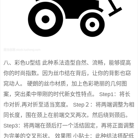
八、彩色U型结 此种系法造型自然、流畅，能够提高
你的时尚指数。因为丝巾结在背后，让你的背影也窈
窕动人。 硬朗的丝巾材质，加上色彩艳丽的几何图
案，突出柔中带刚的时代新女性特点。 Step1：将长
巾对折,再对折至适当宽度。 Step２：将两端调整为相
同长度，围在颈上在前端交叉两次。然后绕到颈后。
Step3：将两端在颈后打一个活结固定，再将正面调整
为完美的交叉形状。 效果图 小贴士：此种结法搭配低