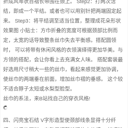
折成风琴状百褶长带围在颈上。 Step2：打两次活
结，即成一个平结。或者也可以用别针把两端固定起
来。 Step3：将平结调至适当位置，整理成花朵形状
效果图 小贴士：方巾折叠的宽度可根据颈部比例而
定，太宽的话导致整条丝巾失去平衡感。搭配圆领
时， 可以将带有休闲风格的衣领演绎得更加华美。与
方领的搭配，会让你看上去充满女人味。 搭配套装最
好选用尺寸稍大一些的丝巾，看起来感觉更加协调，
使丝巾的两端垂在前面，增加丝巾褶的垂感。 这个较
不适合脖子太短或水梨型脸型。
丝巾的系法，来B站找自己的穿衣风格!
四、闪亮宝石结 V字形造型使颈部线条显得十分纤