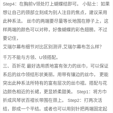
Step4：在胸前V领处打上蝴蝶结即可。 小贴士：如果
想让自己的颈部立刻成为别人注目的焦点，建议采用
此种系法。 丝巾的两端要尽量等长地围在脖子上，这
样两端的颜色可以对称，好像蝴蝶的彩色翅膀。不过
要记住，
艾瑞尔幕布细节对比区别测评,艾瑞尔幕布怎么样？
千万不能与方领、U领搭配。
三、百折花 最好选用质地富有张力的丝巾，可以保证
系后的丝巾领结形状美丽。用带有镶边的丝巾， 更能
突出此种系法所特有的富有层次的丝巾褶。搭配与花
边颜色相近的长裙，更显娇柔甜美。 Step1：将方巾
折成风琴状百褶长带围在颈上。 Step2：打两次活
结，即成一个平结。或者也可以用别针把两端固定起