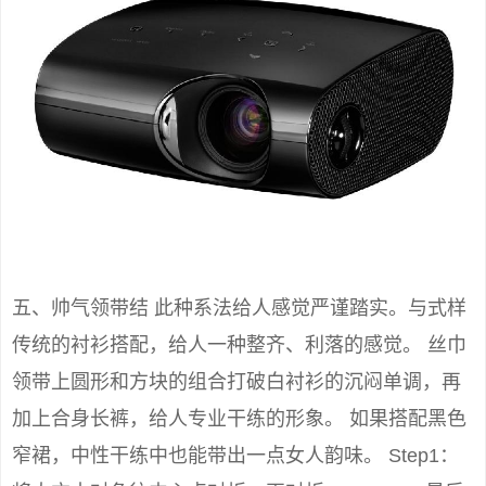
五、帅气领带结 此种系法给人感觉严谨踏实。与式样
传统的衬衫搭配，给人一种整齐、利落的感觉。 丝巾
领带上圆形和方块的组合打破白衬衫的沉闷单调，再
加上合身长裤，给人专业干练的形象。 如果搭配黑色
窄裙，中性干练中也能带出一点女人韵味。 Step1：