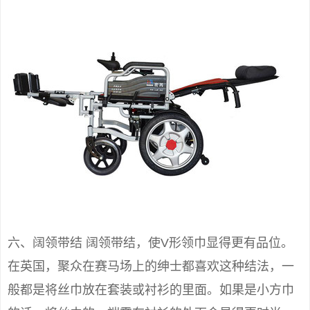
六、阔领带结 阔领带结，使V形领巾显得更有品位。
在英国，聚众在赛马场上的绅士都喜欢这种结法，一
般都是将丝巾放在套装或衬衫的里面。如果是小方巾