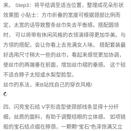
来。 Step3：将平结调至适当位置，整理成花朵形状
效果图 小贴士：方巾折叠的宽度可根据颈部比例而
定，太宽的话导致整条丝巾失去平衡感。搭配圆领
时， 可以将带有休闲风格的衣领演绎得更加华美。与
方领的搭配，会让你看上去充满女人味。 搭配套装最
好选用尺寸稍大一些的丝巾，看起来感觉更加协调，
使丝巾的两端垂在前面，增加丝巾褶的垂感。 这个较
不适合脖子太短或水梨型脸型。
丝巾的系法，来B站找自己的穿衣风格!
四、闪亮宝石结 V字形造型使颈部线条显得十分纤
细，丝质的面料，有助于调整结眼的立体感。 如项链
般的宝石结点缀在脖颈，一颗颗“宝石”色泽饱满又立