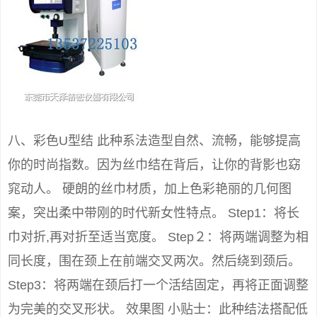
八、彩色U型结 此种系法造型自然、流畅，能够提高
你的时尚指数。因为丝巾结在背后，让你的背影也窈
窕动人。 硬朗的丝巾材质，加上色彩艳丽的几何图
案，突出柔中带刚的时代新女性特点。 Step1：将长
巾对折,再对折至适当宽度。 Step２：将两端调整为相
同长度，围在颈上在前端交叉两次。然后绕到颈后。
Step3：将两端在颈后打一个活结固定，再将正面调整
为完美的交叉形状。 效果图 小贴士：此种结法搭配低