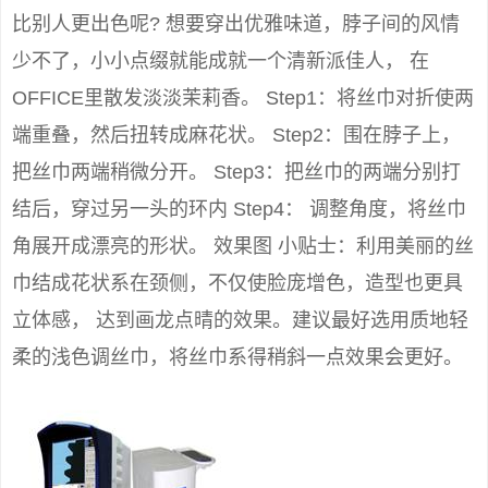
比别人更出色呢? 想要穿出优雅味道，脖子间的风情
少不了，小小点缀就能成就一个清新派佳人， 在
OFFICE里散发淡淡茉莉香。 Step1：将丝巾对折使两
端重叠，然后扭转成麻花状。 Step2：围在脖子上，
把丝巾两端稍微分开。 Step3：把丝巾的两端分别打
结后，穿过另一头的环内 Step4： 调整角度，将丝巾
角展开成漂亮的形状。 效果图 小贴士：利用美丽的丝
巾结成花状系在颈侧，不仅使脸庞增色，造型也更具
立体感， 达到画龙点晴的效果。建议最好选用质地轻
柔的浅色调丝巾，将丝巾系得稍斜一点效果会更好。