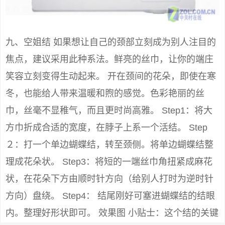
九、空姐结 如果想让自己的颈部立刻成为别人注目的
焦点，建议采用此种系法。鲜亮的丝巾，让你的端庄
笑容立刻变得生动起来。 开在颈间的花朵，即使在寒
冬，也能给人带来温暖和煦的感觉。色彩艳丽的丝
巾，丝毫不显稚气，而且更时尚高雅。 Step1：将大
方巾折成合适的宽度，在脖子上系一个活结。 Step
２：打一个单边蝴蝶结，转至颈侧。将单边蝴蝶结整
理成花朵状。 Step3：将短的一端丝巾角扭紧成麻花
状，在花朵下方由顺时针方向（给别人打时为逆时针
方向）盘绕。 Step4： 结尾刚好可塞进蝴蝶结的结眼
内。整理好形状即可。 效果图 小贴士：这个结的关键