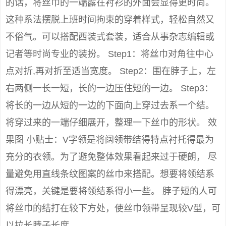
的话，将丝巾的一端露在衬衫的外面会显得更时尚。
这种系法摆脱上班时间拘束的穿着样式，轻松自然又
不俗气。可以搭配西装式套装，适合从事杂志编辑或
记者等时尚专业的装扮。 Step1：将丝巾对角往中心
点对折,再对折至适当宽度。 Step2：围在脖子上，左
右两侧一长一短，长的一边压住短的一边。 Step3：
将长的一边从短的一边的下面向上穿过去系一个结。
将穿过来的一端仔细展开，整理一下丝巾的形状。 效
果图 小贴士：V字领是将阔领带结得特点衬托得最为
充分的衣领。为了避免整体效果看起来过于硬朗， 尽
量避免用直线条纹图案的丝巾来搭配。想要将领结系
得漂亮，关键是要将领结系得小一些。 脖子短的人可
将丝巾的结打在较下方处，使丝巾领带呈现较V型，可
以拉长脖子长度。