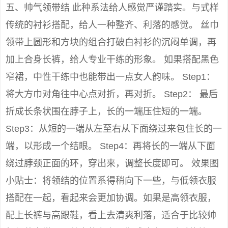
五、帅气领带结 此种系法给人感觉严谨踏实。与式样
传统的衬衫搭配，给人一种整齐、利落的感觉。 丝巾
领带上圆形和方块的组合打破白衬衫的沉闷单调，再
加上合身长裤，给人专业干练的形象。 如果搭配黑色
窄裙，中性干练中也能带出一点女人韵味。 Step1：
将大方巾对角往中心点对折，再对折。 Step2： 最后
折成长条状围在脖子上，长的一端压住短的一端。
Step3：从短的一端从左至右从下面绕过来包住长的一
端，以形成一个结眼。 Step4：再将长的一端从下面
绕过脖颈正面的环，穿出来，调整长度即可。 效果图
小贴士：将领结的位置系得稍向下一些，与低领衣服
搭配在一起，看起来会更加协调。如果是高领衣服，
配上长裤与高跟鞋，看上去清爽利落，适合于比较帅