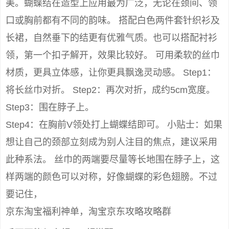
美。蝴蝶结在造型上应用最为广泛，无论在颈间、领
口或胸前都有不同的韵味。 搭配白色两件套针织衫及
长裙，自然垂下的结更有优雅气质。也可以搭配衬衫
领，第一个扣子解开，效果比较好。 可用柔软的丝巾
材质，更具立体感，让你更具飘逸灵动感。 Step1：
将长丝巾对折。 Step2：再次对折，成约5cm宽度。
Step3：围在脖子上。
Step4：在胸前V领处打上蝴蝶结即可。 小贴士：如果
想让自己的颈部立刻成为别人注目的焦点，建议采用
此种系法。 丝巾的两端要尽量等长地围在脖子上，这
样两端的颜色可以对称，好像蝴蝶的彩色翅膀。不过
要记住，
京东淘宝福利神单，淘宝京东攻略攻略群