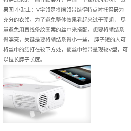
将穿过来的一端仔细展开，整理一下丝巾的形状。 效
果图 小贴士：V字领是将阔领带结得特点衬托得最为
充分的衣领。为了避免整体效果看起来过于硬朗， 尽
量避免用直线条纹图案的丝巾来搭配。想要将领结系
得漂亮，关键是要将领结系得小一些。 脖子短的人可
将丝巾的结打在较下方处，使丝巾领带呈现较V型，可
以拉长脖子长度。