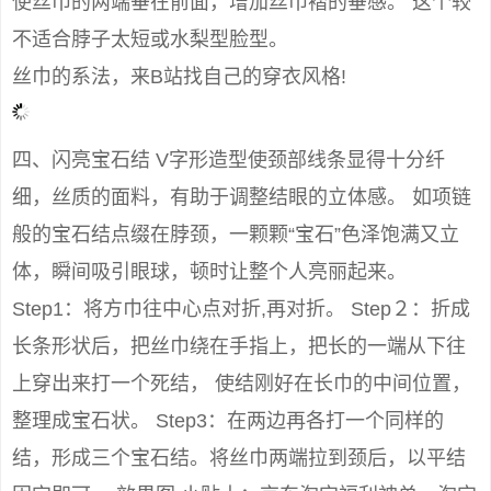
使丝巾的两端垂在前面，增加丝巾褶的垂感。 这个较
不适合脖子太短或水梨型脸型。
丝巾的系法，来B站找自己的穿衣风格!
四、闪亮宝石结 V字形造型使颈部线条显得十分纤
细，丝质的面料，有助于调整结眼的立体感。 如项链
般的宝石结点缀在脖颈，一颗颗“宝石”色泽饱满又立
体，瞬间吸引眼球，顿时让整个人亮丽起来。
Step1：将方巾往中心点对折,再对折。 Step２：折成
长条形状后，把丝巾绕在手指上，把长的一端从下往
上穿出来打一个死结， 使结刚好在长巾的中间位置，
整理成宝石状。 Step3：在两边再各打一个同样的
结，形成三个宝石结。将丝巾两端拉到颈后，以平结