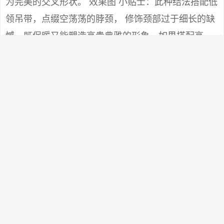
为完美的交叉形状。 效果图 小贴士：此种结法搭配低
领吊带，点缀空荡荡的脖颈， 修饰颈部过于细长的缺
憾，既保暖又能塑造高贵典雅的形象。如果搭配高
领，能起到装饰点缀的作用。 不要围得太紧。适合白
领女子下班后的约会装扮。方脸型和圆脸型的人不宜
尝试，不能与大圆领和U领搭配。