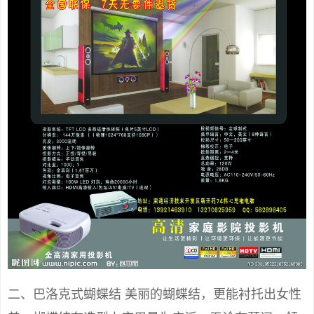
二、巴洛克式蝴蝶结 美丽的蝴蝶结，更能衬托出女性