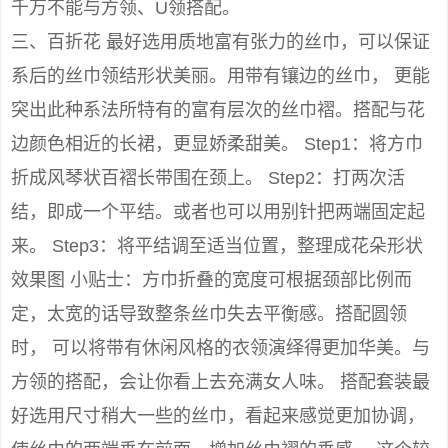
千万不能与方领、U领搭配。
三、百折花 最好选用质地富有张力的丝巾，可以保证
系后的丝巾领结形状美丽。用带有镶边的丝巾， 更能
突出此种系法所特有的富有层次的丝巾褶。搭配与花
边颜色相近的长裙，更显娇柔甜美。 Step1：将方巾
折成风琴状百褶长带围在颈上。 Step2：打两次活
结，即成一个平结。或者也可以用别针把两端固定起
来。 Step3：将平结调至适当位置，整理成花朵形状
效果图 小贴士：方巾折叠的宽度可根据颈部比例而
定，太宽的话导致整条丝巾失去平衡感。搭配圆领
时， 可以将带有休闲风格的衣领演绎得更加华美。与
方领的搭配，会让你看上去充满女人味。 搭配套装最
好选用尺寸稍大一些的丝巾，看起来感觉更加协调，