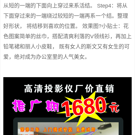
从短的一端的下面向上穿过来系活结。 Step4：将从
下面穿过来的一端绕过较短的一端再系一个结。整理
好形状， 将结移到喜欢的位置。 效果图?小贴士：花
色图案简单的丝巾，搭配清爽利落的V领线衫，再加上
铅笔裙和丽人小皮鞋， 既有女人的斯文又有女生的可
爱，绝对成为办公室里的人气美女。