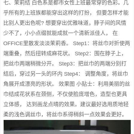
七、茉莉结 白色系是都市女性上班最常穿的色彩。几
乎所有的上班族都能穿出这样的打扮， 但要怎样才能
比别人更出色呢? 想要穿出优雅味道，脖子间的风情
少不了，小小点缀就能成就一个清新派佳人， 在
OFFICE里散发淡淡茉莉香。 Step1：将丝巾对折使两
端重叠，然后扭转成麻花状。 Step2：围在脖子上，
把丝巾两端稍微分开。 Step3：把丝巾的两端分别打
结后，穿过另一头的环内 Step4： 调整角度，将丝巾
角展开成漂亮的形状。 效果图 小贴士：利用美丽的丝
巾结成花状系在颈侧，不仅使脸庞增色，造型也更具
立体感， 达到画龙点晴的效果。建议最好选用质地轻
柔的浅色调丝巾，将丝巾系得稍斜一点效果会更好。