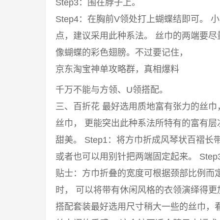
Step3：围在脖子上。
Step4：在胸前V领处打上蝴蝶结即可。
点，建议采用此种系法。 丝巾的两端要
像蝴蝶的彩色翅膀。不过要记住，
京东淘宝神单攻略群，真相爆料
千万不能与方领、U领搭配。
三、百折花 最好选用质地富有张力的丝
丝巾， 更能突出此种系法所特有的富有
甜美。 Step1：将方巾折成风琴状百褶长
或者也可以用别针把两端固定起来。 Ste
贴士：方巾折叠的宽度可根据颈部比例而
时， 可以将带有休闲风格的衣领演绎得
搭配套装最好选用尺寸稍大一些的丝巾，