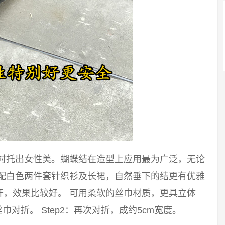
能衬托出女性美。蝴蝶结在造型上应用最为广泛，无论
搭配白色两件套针织衫及长裙，自然垂下的结更有优雅
开，效果比较好。 可用柔软的丝巾材质，更具立体
巾对折。 Step2：再次对折，成约5cm宽度。