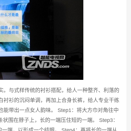
踏实。与式样传统的衬衫搭配，给人一种整齐、利落的
破白衬衫的沉闷单调，再加上合身长裤，给人专业干练
能带出一点女人韵味。 Step1：将大方巾对角往中
长条状围在脖子上，长的一端压住短的一端。 Step3：
端，以形成一个结眼。 Step4：再将长的一端从