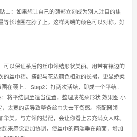
 小贴士：如果想让自己的颈部立刻成为别人注目的焦
尽量等长地围在脖子上，这样两端的颜色可以对称，好
巾，可以保证系后的丝巾领结形状美丽。用带有镶边的
层次的丝巾褶。搭配与花边颜色相近的长裙，更显娇柔
带围在颈上。 Step2：打两次活结，即成一个平结。
p3：将平结调至适当位置，整理成花朵形状 效果图 小
定，太宽的话导致整条丝巾失去平衡感。搭配圆领
更加华美。与方领的搭配，会让你看上去充满女人味。
看起来感觉更加协调，使丝巾的两端垂在前面，增加