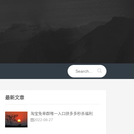
最新文章
淘宝免单群唯一入口拼多多秒杀福利
2022-08-27