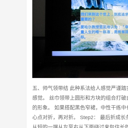
五、帅气领带结 此种系法给人感觉严谨
感觉。 丝巾领带上圆形和方块的组合打
的形象。 如果搭配黑色窄裙，中性干练中也
心点对折，再对折。 Step2： 最后折成
从短的一端从左至右从下面绕过来包住长的一