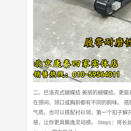
二、巴洛克式蝴蝶结 美丽的蝴蝶结，更
在颈间、领口或胸前都有不同的韵味。 
气质。也可以搭配衬衫领，第一个扣子解
感，让你更具飘逸灵动感。 Step1：将长丝