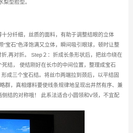
水梨型脸型。
得十分纤细，丝质的面料，有助于调整结眼的立体
颗“宝石”色泽饱满又立体，瞬间吸引眼球，顿时让整
对折,再对折。 Step２：折成长条形状后，把丝巾绕在
个死结， 使结刚好在长巾的中间位置，整理成宝石
结，形成三个宝石结。将丝巾两端拉到颈后，以平结固
攻略群，真相爆料要使线条规律地呈现出井然有序、兼
侧结的对称哦！ 此系法适合小圆领和V领，不宜配