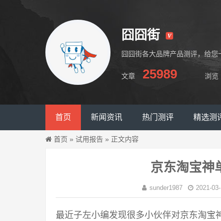
囧囧街
囧囧街各大品牌产品测评，给您
25989
文章
浏览
囧囧街
首页
新闻资讯
热门测评
精选测
首页
»
试用报告
»
正文内容
京东淘宝神
sunder1987
2021-03-
最近子左小编发现很多小伙伴对京东淘宝