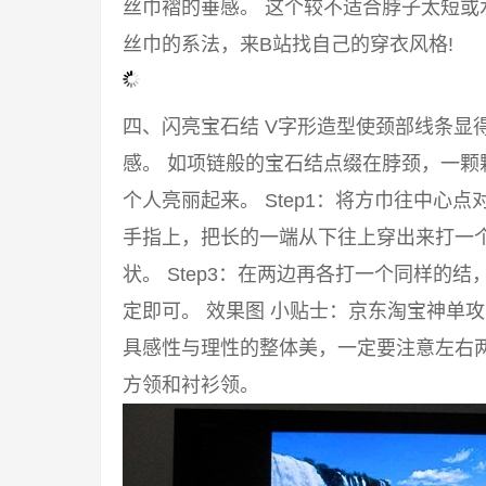
丝巾褶的垂感。 这个较不适合脖子太短或
丝巾的系法，来B站找自己的穿衣风格!
四、闪亮宝石结 V字形造型使颈部线条显
感。 如项链般的宝石结点缀在脖颈，一颗
个人亮丽起来。 Step1：将方巾往中心点
手指上，把长的一端从下往上穿出来打一
状。 Step3：在两边再各打一个同样的
定即可。 效果图 小贴士：京东淘宝神单
具感性与理性的整体美，一定要注意左右两
方领和衬衫领。