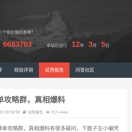
一个有价值的参考！
6683763
12
3
5
本站已运行
年
月
日
评
经验评测
试用报告
问答社区
单攻略群，真相爆料
15 08:59:58
试用报告
213 views
神单攻略群，真相爆料有很多疑问，下面子左小编凭