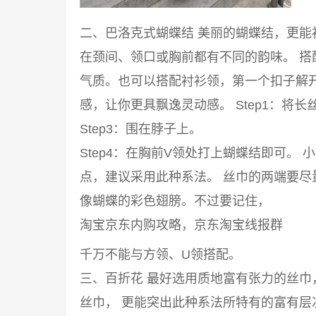
二、巴洛克式蝴蝶结 美丽的蝴蝶结，更
在颈间、领口或胸前都有不同的韵味。 
气质。也可以搭配衬衫领，第一个扣子解
感，让你更具飘逸灵动感。 Step1：将长丝
Step3：围在脖子上。
Step4：在胸前V领处打上蝴蝶结即可。
点，建议采用此种系法。 丝巾的两端要
像蝴蝶的彩色翅膀。不过要记住，
淘宝京东内购攻略，京东淘宝线报群
千万不能与方领、U领搭配。
三、百折花 最好选用质地富有张力的丝
丝巾， 更能突出此种系法所特有的富有