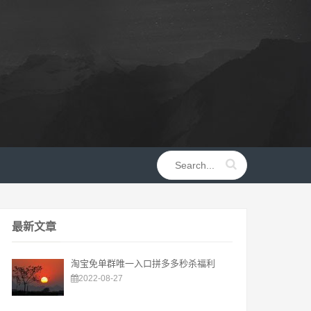
最新文章
淘宝免单群唯一入口拼多多秒杀福利
2022-08-27