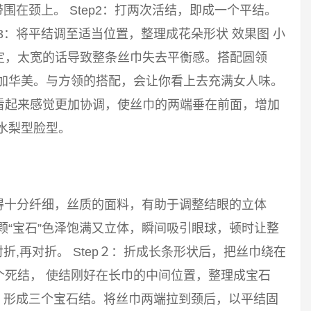
带围在颈上。 Step2：打两次活结，即成一个平结。
p3：将平结调至适当位置，整理成花朵形状 效果图 小
定，太宽的话导致整条丝巾失去平衡感。搭配圆领
更加华美。与方领的搭配，会让你看上去充满女人味。
看起来感觉更加协调，使丝巾的两端垂在前面，增加
水梨型脸型。
得十分纤细，丝质的面料，有助于调整结眼的立体
颗“宝石”色泽饱满又立体，瞬间吸引眼球，顿时让整
对折,再对折。 Step２：折成长条形状后，把丝巾绕在
个死结， 使结刚好在长巾的中间位置，整理成宝石
结，形成三个宝石结。将丝巾两端拉到颈后，以平结固