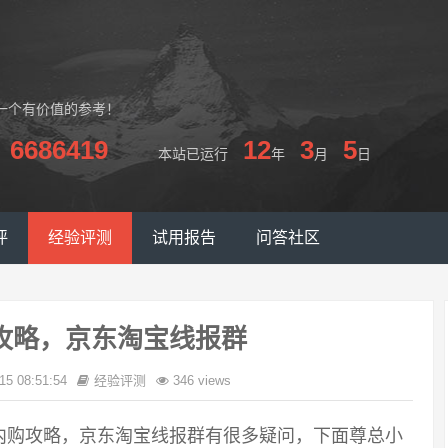
一个有价值的参考！
6686419
12
3
5
本站已运行
年
月
日
评
经验评测
试用报告
问答社区
攻略，京东淘宝线报群
15 08:51:54
经验评测
346 views
内购攻略，京东淘宝线报群有很多疑问，下面尊总小