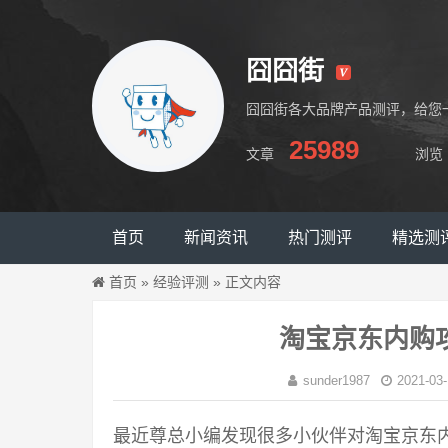
囧囧街
囧囧街各大品牌产品测评，给您
25989
文章
浏览
囧囧街
首页
新闻资讯
热门测评
精选测
首页
»
经验评测
»
正文内容
淘宝京东内购
sunder1987
2021-03-
最近尊总小编发现很多小伙伴对淘宝京东