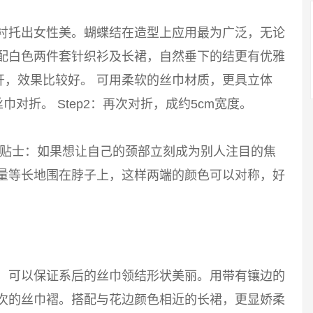
能衬托出女性美。蝴蝶结在造型上应用最为广泛，无论
搭配白色两件套针织衫及长裙，自然垂下的结更有优雅
开，效果比较好。 可用柔软的丝巾材质，更具立体
巾对折。 Step2：再次对折，成约5cm宽度。
 小贴士：如果想让自己的颈部立刻成为别人注目的焦
尽量等长地围在脖子上，这样两端的颜色可以对称，好
巾，可以保证系后的丝巾领结形状美丽。用带有镶边的
层次的丝巾褶。搭配与花边颜色相近的长裙，更显娇柔