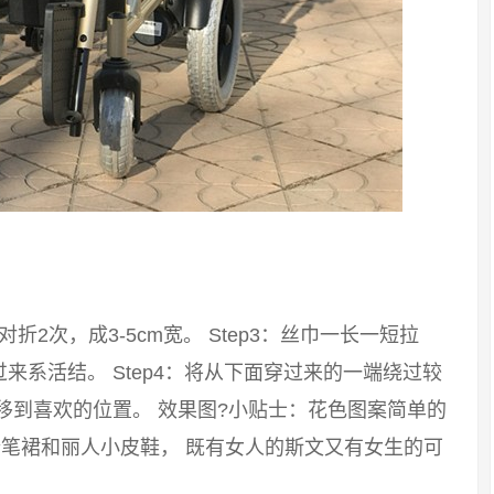
：对折2次，成3-5cm宽。 Step3：丝巾一长一短拉
系活结。 Step4：将从下面穿过来的一端绕过较
移到喜欢的位置。 效果图?小贴士：花色图案简单的
笔裙和丽人小皮鞋， 既有女人的斯文又有女生的可