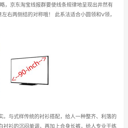
攻略，京东淘宝线报群要使线条规律地呈现出井然有
左右两侧结的对称哦！ 此系法适合小圆领和V领，
踏实。与式样传统的衬衫搭配，给人一种整齐、利落的
破白衬衫的沉闷单调，再加上合身长裤，给人专业干练