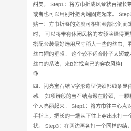
甜美。 Step1：将方巾折成风琴状百褶长
或者也可以用别针把两端固定起来。 Ste
贴士：方巾折叠的宽度可根据颈部比例而
时， 可以将带有休闲风格的衣领演绎得
搭配套装最好选用尺寸稍大一些的丝巾，
丝巾褶的垂感。 这个较不适合脖子太短或
丝巾的系法，来B站找自己的穿衣风格!
四、闪亮宝石结 V字形造型使颈部线条显
感。 如项链般的宝石结点缀在脖颈，一颗
个人亮丽起来。 Step1：将方巾往中心点
手指上，把长的一端从下往上穿出来打一
状。 Step3：在两边再各打一个同样的