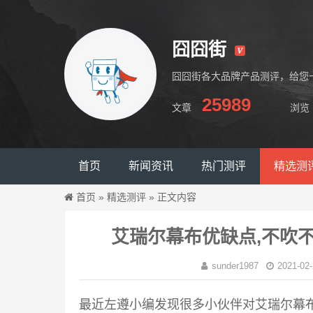
囧囧街
囧囧街各大品牌产品测评，给您
25989
文章
浏览
囧囧街
首页
新闻资讯
热门测评
精选测
首页
»
精选测评
»
正文内容
艾瑞尔幕布优缺点,不吹
sunder1987
2021-02-
最近左遵小编发现很多小伙伴对艾瑞尔幕