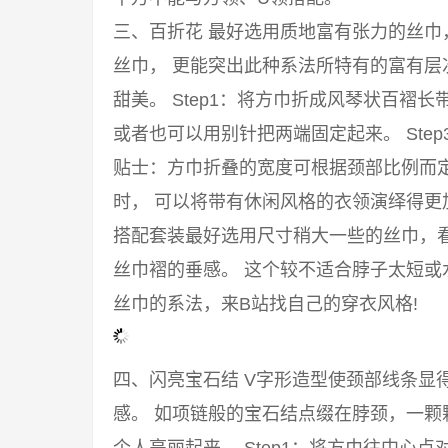
三、百折花 最好选用质地富有张力的丝
丝巾， 更能突出此种系法所特有的富有
甜美。 Step1：将方巾折成风琴状百褶长
或者也可以用别针把两端固定起来。 Ste
贴士：方巾折叠的宽度可根据颈部比例而
时， 可以将带有休闲风格的衣领演绎得
搭配套装最好选用尺寸稍大一些的丝巾，
丝巾褶的垂感。 这个较不适合脖子太短或
丝巾的系法，来B站找自己的穿衣风格!
四、闪亮宝石结 V字形造型使颈部线条显
感。 如项链般的宝石结点缀在脖颈，一颗