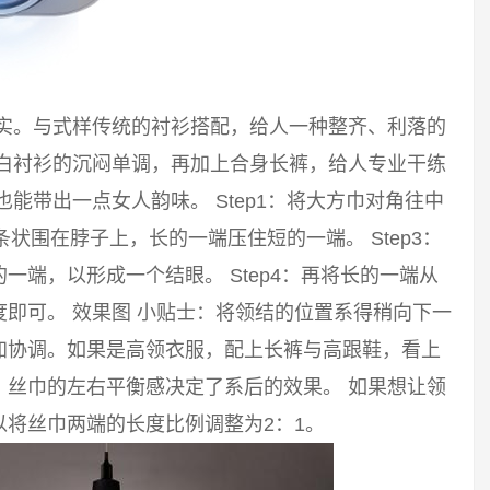
踏实。与式样传统的衬衫搭配，给人一种整齐、利落的
破白衬衫的沉闷单调，再加上合身长裤，给人专业干练
能带出一点女人韵味。 Step1：将大方巾对角往中
长条状围在脖子上，长的一端压住短的一端。 Step3：
端，以形成一个结眼。 Step4：再将长的一端从
即可。 效果图 小贴士：将领结的位置系得稍向下一
加协调。如果是高领衣服，配上长裤与高跟鞋，看上
。丝巾的左右平衡感决定了系后的效果。 如果想让领
将丝巾两端的长度比例调整为2：1。