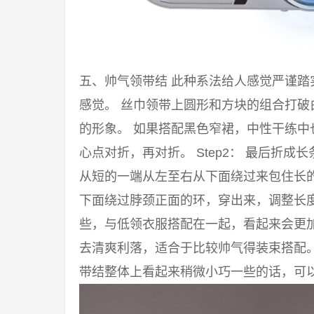
五、帅气领带结 此种系法给人感觉严谨
感觉。 丝巾领带上圆形和方块的组合打
的形象。 如果搭配黑色窄裙，中性干练中也
心点对折，再对折。 Step2： 最后折成
从短的一端从左至右从下面绕过来包住长的一
下面绕过脖颈正面的环，穿出来，调整长度
些，与低领衣服搭配在一起，看起来会更
去清爽利落，适合于比较帅气得装束搭配
带结整体上看起来稍微小巧一些的话，可以