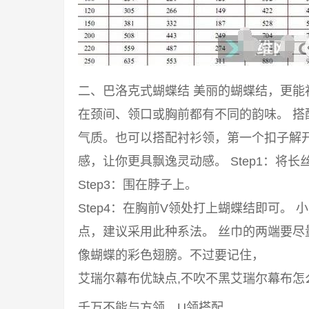
二、巴洛克式蝴蝶结 美丽的蝴蝶结，更
在颈间、领口或胸前都有不同的韵味。 
气质。也可以搭配衬衫领，第一个扣子解
感，让你更具飘逸灵动感。 Step1：将长丝
Step3：围在脖子上。
Step4：在胸前V领处打上蝴蝶结即可。
点，建议采用此种系法。 丝巾的两端要
像蝴蝶的彩色翅膀。不过要记住，
艾瑞尔幕布优缺点,不吹不黑艾瑞尔幕布怎
千万不能与方领、U领搭配。