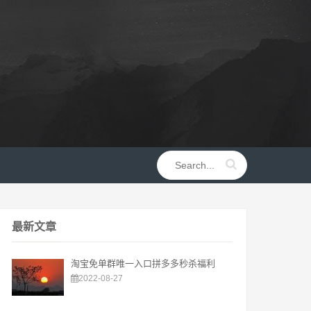
最新文章
淘宝免单群唯一入口拼多多秒杀福利
2022-08-27