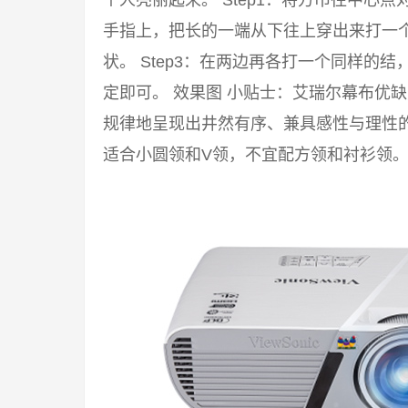
个人亮丽起来。 Step1：将方巾往中心点
手指上，把长的一端从下往上穿出来打一
状。 Step3：在两边再各打一个同样的
定即可。 效果图 小贴士：艾瑞尔幕布优
规律地呈现出井然有序、兼具感性与理性
适合小圆领和V领，不宜配方领和衬衫领