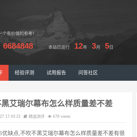
一个有价值的参考！
6684848
12
3
5
本站已运行
年
月
日
评
经验评测
试用报告
问答社区
不黑艾瑞尔幕布怎么样质量差不差
27 17:43:22
精选测评
678 views
布优缺点,不吹不黑艾瑞尔幕布怎么样质量差不差有很