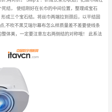
对折,再对折。 Step２：折成长条形状后，把丝巾绕在
个死结， 使结刚好在长巾的中间位置，整理成宝石
结，形成三个宝石结。将丝巾两端拉到颈后，以平结固
缺点,不吹不黑艾瑞尔幕布怎么样质量差不差要使线条
的整体美，一定要注意左右两侧结的对称哦！ 此系法
。