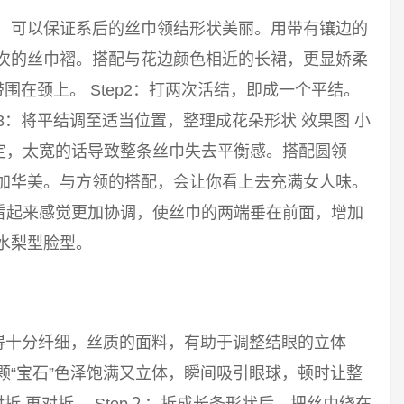
巾，可以保证系后的丝巾领结形状美丽。用带有镶边的
层次的丝巾褶。搭配与花边颜色相近的长裙，更显娇柔
带围在颈上。 Step2：打两次活结，即成一个平结。
p3：将平结调至适当位置，整理成花朵形状 效果图 小
定，太宽的话导致整条丝巾失去平衡感。搭配圆领
更加华美。与方领的搭配，会让你看上去充满女人味。
看起来感觉更加协调，使丝巾的两端垂在前面，增加
水梨型脸型。
得十分纤细，丝质的面料，有助于调整结眼的立体
颗“宝石”色泽饱满又立体，瞬间吸引眼球，顿时让整