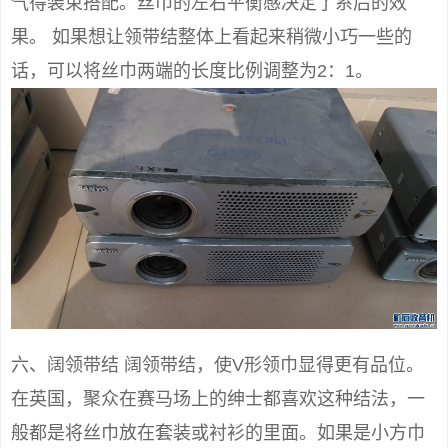
气得装束搭配。丝巾的左右平衡感决定了系后的效
果。 如果想让领带结整体上看起来稍微小巧一些的
话，可以将丝巾两端的长度比例调整为2：1。
六、阔领带结 阔领带结，使V形领巾显得更有品位。
在英国，聚众在赛马场上的绅士都喜欢这种结法，一
般都是将丝巾放在套装或衬衫的里面。如果是小方巾