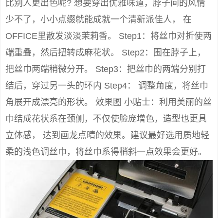
比别人更出色呢? 想要穿出优雅味道，脖子间的风情
少不了，小小点缀就能成就一个清新派佳人， 在
OFFICE里散发淡淡茉莉香。 Step1：将丝巾对折使两
端重叠，然后扭转成麻花状。 Step2：围在脖子上，
把丝巾两端稍微分开。 Step3：把丝巾的两端分别打
结后，穿过另一头的环内 Step4： 调整角度，将丝巾
角展开成漂亮的形状。 效果图 小贴士：利用美丽的丝
巾结成花状系在颈侧，不仅使脸庞增色，造型也更具
立体感， 达到画龙点晴的效果。建议最好选用质地轻
柔的浅色调丝巾，将丝巾系得稍斜一点效果会更好。