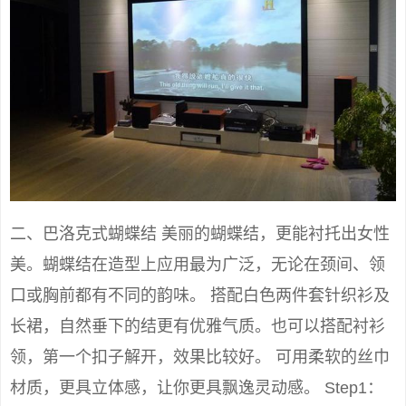
二、巴洛克式蝴蝶结 美丽的蝴蝶结，更能衬托出女性
美。蝴蝶结在造型上应用最为广泛，无论在颈间、领
口或胸前都有不同的韵味。 搭配白色两件套针织衫及
长裙，自然垂下的结更有优雅气质。也可以搭配衬衫
领，第一个扣子解开，效果比较好。 可用柔软的丝巾
材质，更具立体感，让你更具飘逸灵动感。 Step1：