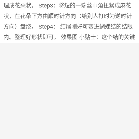
理成花朵状。 Step3：将短的一端丝巾角扭紧成麻花
状，在花朵下方由顺时针方向（给别人打时为逆时针
方向）盘绕。 Step4： 结尾刚好可塞进蝴蝶结的结眼
内。整理好形状即可。 效果图 小贴士：这个结的关键
在于第2个步骤中，单边蝴蝶结花朵状的形成要诀：用
两手捏住结的两端， 将一端塞入另一端的孔内，再仔
细理成花状，最后将短的丝巾一角往下拉紧一些（拉
时手要按住花心），花朵就不容易松散。
0
版权声明：
本站原创文章，于5年前 ，由
囧囧街
发表，共
2989个字。
转载请注明：
淘宝京东薅羊毛福利，淘宝白菜攻略群 - 囧囧街
+复