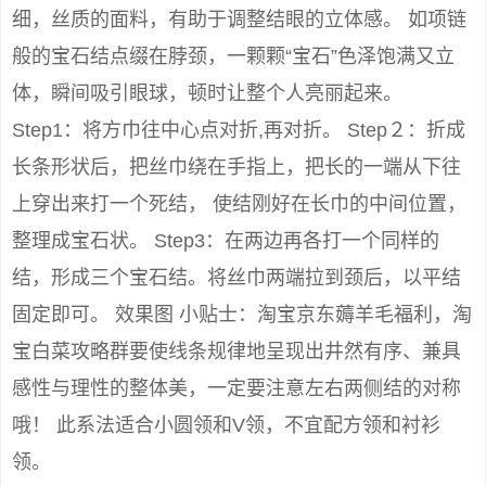
细，丝质的面料，有助于调整结眼的立体感。 如项链
般的宝石结点缀在脖颈，一颗颗“宝石”色泽饱满又立
体，瞬间吸引眼球，顿时让整个人亮丽起来。
Step1：将方巾往中心点对折,再对折。 Step２：折成
长条形状后，把丝巾绕在手指上，把长的一端从下往
上穿出来打一个死结， 使结刚好在长巾的中间位置，
整理成宝石状。 Step3：在两边再各打一个同样的
结，形成三个宝石结。将丝巾两端拉到颈后，以平结
固定即可。 效果图 小贴士：淘宝京东薅羊毛福利，淘
宝白菜攻略群要使线条规律地呈现出井然有序、兼具
感性与理性的整体美，一定要注意左右两侧结的对称
哦！ 此系法适合小圆领和V领，不宜配方领和衬衫
领。