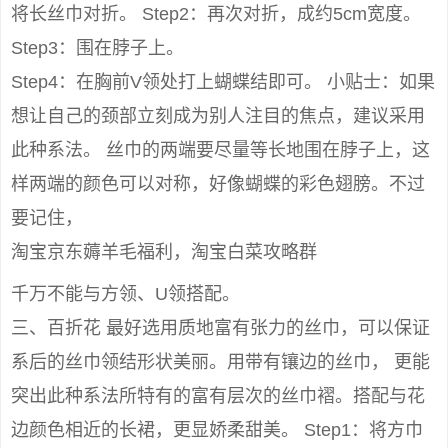
将长丝巾对折。 Step2：再次对折，成约5cm宽度。
Step3：围在脖子上。
Step4：在胸前V领处打上蝴蝶结即可。 小贴士：如果
想让自己的颈部立刻成为别人注目的焦点，建议采用
此种系法。 丝巾的两端要尽量等长地围在脖子上，这
样两端的颜色可以对称，好像蝴蝶的彩色翅膀。不过
要记住，
淘宝京东薅羊毛福利，淘宝白菜攻略群
千万不能与方领、U领搭配。
三、百折花 最好选用质地富有张力的丝巾，可以保证
系后的丝巾领结形状美丽。用带有镶边的丝巾， 更能
突出此种系法所特有的富有层次的丝巾褶。搭配与花
边颜色相近的长裙，更显娇柔甜美。 Step1：将方巾