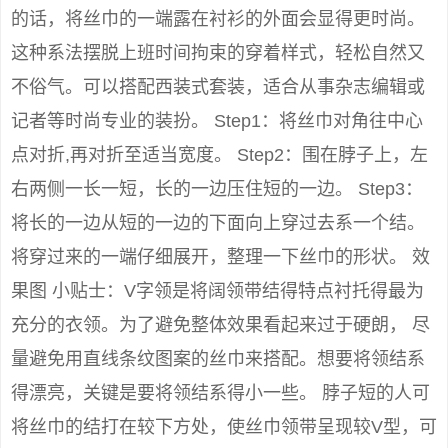
的话，将丝巾的一端露在衬衫的外面会显得更时尚。
这种系法摆脱上班时间拘束的穿着样式，轻松自然又
不俗气。可以搭配西装式套装，适合从事杂志编辑或
记者等时尚专业的装扮。 Step1：将丝巾对角往中心
点对折,再对折至适当宽度。 Step2：围在脖子上，左
右两侧一长一短，长的一边压住短的一边。 Step3：
将长的一边从短的一边的下面向上穿过去系一个结。
将穿过来的一端仔细展开，整理一下丝巾的形状。 效
果图 小贴士：V字领是将阔领带结得特点衬托得最为
充分的衣领。为了避免整体效果看起来过于硬朗， 尽
量避免用直线条纹图案的丝巾来搭配。想要将领结系
得漂亮，关键是要将领结系得小一些。 脖子短的人可
将丝巾的结打在较下方处，使丝巾领带呈现较V型，可