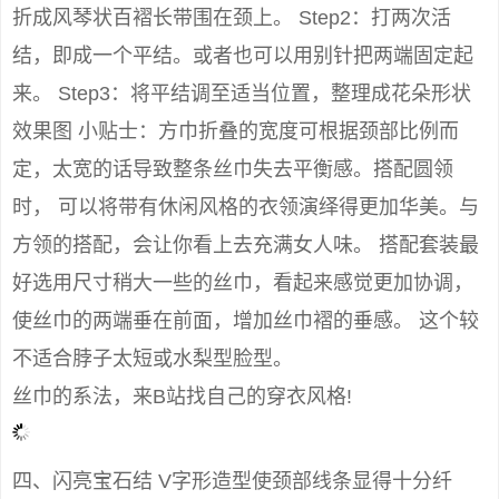
折成风琴状百褶长带围在颈上。 Step2：打两次活
结，即成一个平结。或者也可以用别针把两端固定起
来。 Step3：将平结调至适当位置，整理成花朵形状
效果图 小贴士：方巾折叠的宽度可根据颈部比例而
定，太宽的话导致整条丝巾失去平衡感。搭配圆领
时， 可以将带有休闲风格的衣领演绎得更加华美。与
方领的搭配，会让你看上去充满女人味。 搭配套装最
好选用尺寸稍大一些的丝巾，看起来感觉更加协调，
使丝巾的两端垂在前面，增加丝巾褶的垂感。 这个较
不适合脖子太短或水梨型脸型。
丝巾的系法，来B站找自己的穿衣风格!
四、闪亮宝石结 V字形造型使颈部线条显得十分纤