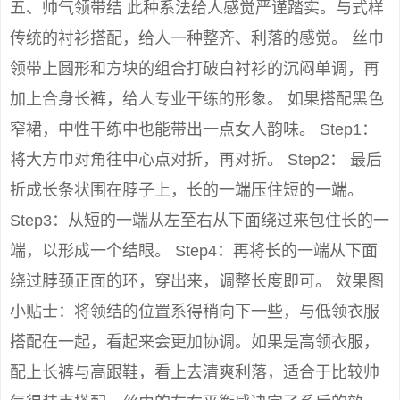
五、帅气领带结 此种系法给人感觉严谨踏实。与式样
传统的衬衫搭配，给人一种整齐、利落的感觉。 丝巾
领带上圆形和方块的组合打破白衬衫的沉闷单调，再
加上合身长裤，给人专业干练的形象。 如果搭配黑色
窄裙，中性干练中也能带出一点女人韵味。 Step1：
将大方巾对角往中心点对折，再对折。 Step2： 最后
折成长条状围在脖子上，长的一端压住短的一端。
Step3：从短的一端从左至右从下面绕过来包住长的一
端，以形成一个结眼。 Step4：再将长的一端从下面
绕过脖颈正面的环，穿出来，调整长度即可。 效果图
小贴士：将领结的位置系得稍向下一些，与低领衣服
搭配在一起，看起来会更加协调。如果是高领衣服，
配上长裤与高跟鞋，看上去清爽利落，适合于比较帅