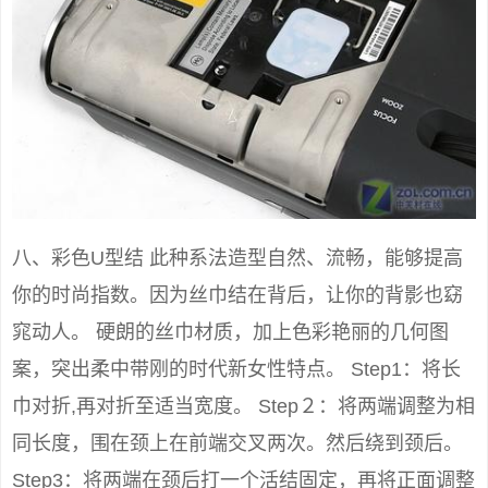
八、彩色U型结 此种系法造型自然、流畅，能够提高
你的时尚指数。因为丝巾结在背后，让你的背影也窈
窕动人。 硬朗的丝巾材质，加上色彩艳丽的几何图
案，突出柔中带刚的时代新女性特点。 Step1：将长
巾对折,再对折至适当宽度。 Step２：将两端调整为相
同长度，围在颈上在前端交叉两次。然后绕到颈后。
Step3：将两端在颈后打一个活结固定，再将正面调整