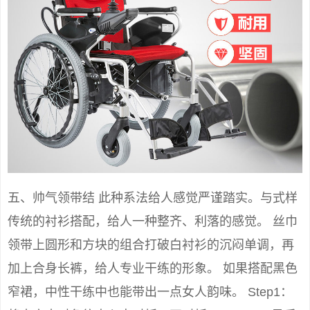
五、帅气领带结 此种系法给人感觉严谨踏实。与式样
传统的衬衫搭配，给人一种整齐、利落的感觉。 丝巾
领带上圆形和方块的组合打破白衬衫的沉闷单调，再
加上合身长裤，给人专业干练的形象。 如果搭配黑色
窄裙，中性干练中也能带出一点女人韵味。 Step1：