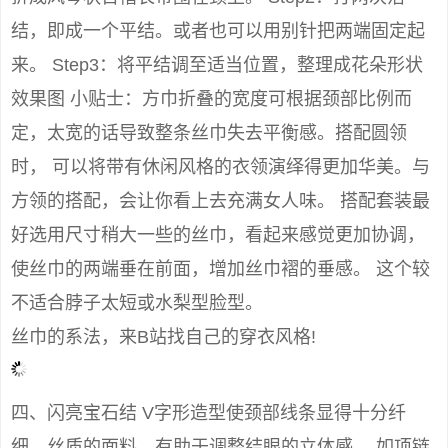
结，即成一个平结。或者也可以用别针把两端固定起
来。 Step3：将平结调至适当位置，整理成花朵形状
效果图 小贴士：方巾折叠的宽度可根据颈部比例而
定，太宽的话导致整条丝巾失去平衡感。搭配圆领
时， 可以将带有休闲风格的衣领演绎得更加华美。与
方领的搭配，会让你看上去充满女人味。 搭配套装最
好选用尺寸稍大一些的丝巾，看起来感觉更加协调，
使丝巾的两端垂在前面，增加丝巾褶的垂感。 这个较
不适合脖子太短或水梨型脸型。
丝巾的系法，来B站找自己的穿衣风格!
四、闪亮宝石结 V字形造型使颈部线条显得十分纤
细，丝质的面料，有助于调整结眼的立体感。 如项链