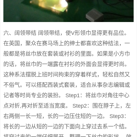
六、阔领带结 阔领带结，使V形领巾显得更有品位。
在英国，聚众在赛马场上的绅士都喜欢这种结法，一
般都是将丝巾放在套装或衬衫的里面。如果是小方巾
的话，将丝巾的一端露在衬衫的外面会显得更时尚。
这种系法摆脱上班时间拘束的穿着样式，轻松自然又
不俗气。可以搭配西装式套装，适合从事杂志编辑或
记者等时尚专业的装扮。 Step1：将丝巾对角往中心
点对折,再对折至适当宽度。 Step2：围在脖子上，左
右两侧一长一短，长的一边压住短的一边。 Step3：
将长的一边从短的一边的下面向上穿过去系一个结。
将穿过来的一端仔细展开，整理一下丝巾的形状。 效