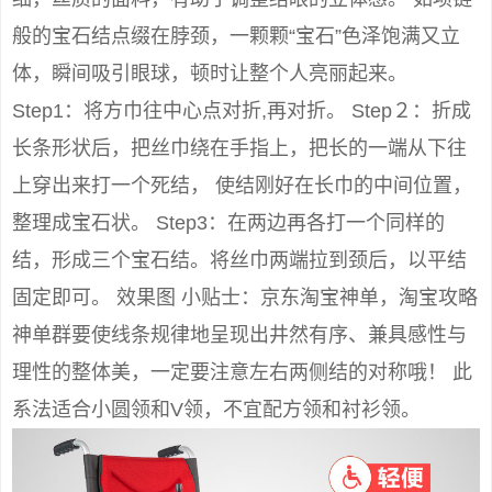
般的宝石结点缀在脖颈，一颗颗“宝石”色泽饱满又立
体，瞬间吸引眼球，顿时让整个人亮丽起来。
Step1：将方巾往中心点对折,再对折。 Step２：折成
长条形状后，把丝巾绕在手指上，把长的一端从下往
上穿出来打一个死结， 使结刚好在长巾的中间位置，
整理成宝石状。 Step3：在两边再各打一个同样的
结，形成三个宝石结。将丝巾两端拉到颈后，以平结
固定即可。 效果图 小贴士：京东淘宝神单，淘宝攻略
神单群要使线条规律地呈现出井然有序、兼具感性与
理性的整体美，一定要注意左右两侧结的对称哦！ 此
系法适合小圆领和V领，不宜配方领和衬衫领。