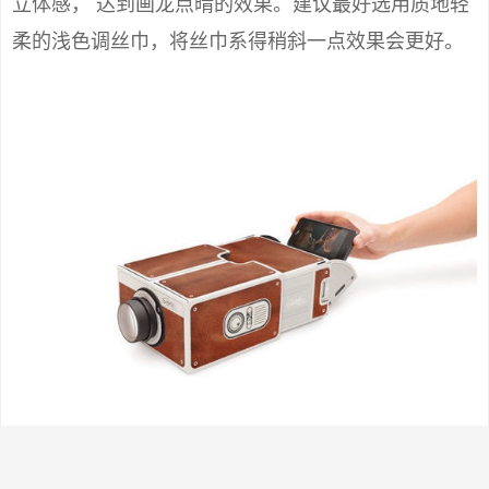
立体感， 达到画龙点晴的效果。建议最好选用质地轻
柔的浅色调丝巾，将丝巾系得稍斜一点效果会更好。