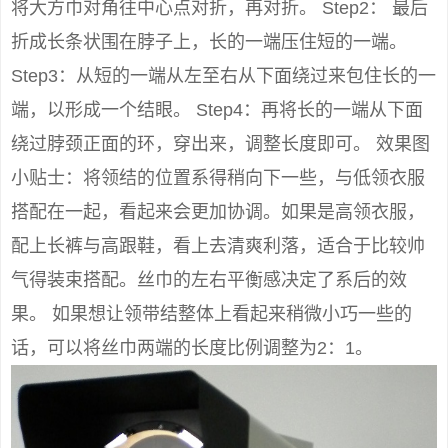
将大方巾对角往中心点对折，再对折。 Step2： 最后
折成长条状围在脖子上，长的一端压住短的一端。
Step3：从短的一端从左至右从下面绕过来包住长的一
端，以形成一个结眼。 Step4：再将长的一端从下面
绕过脖颈正面的环，穿出来，调整长度即可。 效果图
小贴士：将领结的位置系得稍向下一些，与低领衣服
搭配在一起，看起来会更加协调。如果是高领衣服，
配上长裤与高跟鞋，看上去清爽利落，适合于比较帅
气得装束搭配。丝巾的左右平衡感决定了系后的效
果。 如果想让领带结整体上看起来稍微小巧一些的
话，可以将丝巾两端的长度比例调整为2：1。