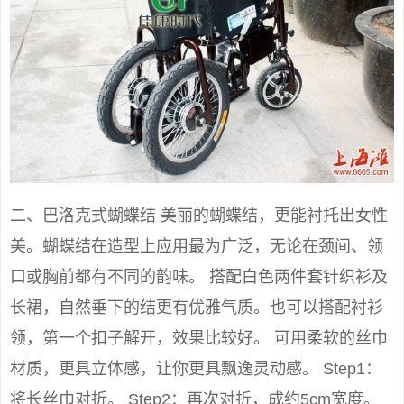
二、巴洛克式蝴蝶结 美丽的蝴蝶结，更能衬托出女性
美。蝴蝶结在造型上应用最为广泛，无论在颈间、领
口或胸前都有不同的韵味。 搭配白色两件套针织衫及
长裙，自然垂下的结更有优雅气质。也可以搭配衬衫
领，第一个扣子解开，效果比较好。 可用柔软的丝巾
材质，更具立体感，让你更具飘逸灵动感。 Step1：
将长丝巾对折。 Step2：再次对折，成约5cm宽度。