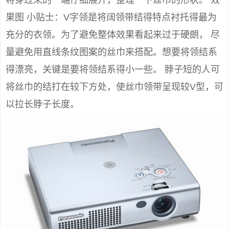
果图 小贴士：V字领是将阔领带结得特点衬托得最为
充分的衣领。为了避免整体效果看起来过于硬朗， 尽
量避免用直线条纹图案的丝巾来搭配。想要将领结系
得漂亮，关键是要将领结系得小一些。 脖子短的人可
将丝巾的结打在较下方处，使丝巾领带呈现较V型，可
以拉长脖子长度。