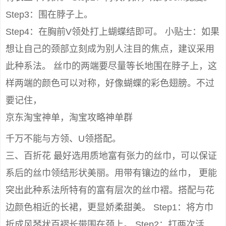
Step3：围在脖子上。
Step4：在胸前V领处打上蝴蝶结即可。 小贴士：如果
想让自己的颈部立刻成为别人注目的焦点，建议采用
此种系法。 丝巾的两端要尽量等长地围在脖子上，这
样两端的颜色可以对称，好像蝴蝶的彩色翅膀。不过
要记住，
京东淘宝神单，淘宝攻略神单群
千万不能与方领、U领搭配。
三、百折花 最好选用质地富有张力的丝巾，可以保证
系后的丝巾领结形状美丽。用带有镶边的丝巾， 更能
突出此种系法所特有的富有层次的丝巾褶。搭配与花
边颜色相近的长裙，更显娇柔甜美。 Step1：将方巾
折成风琴状百褶长带围在颈上。 Step2：打两次活