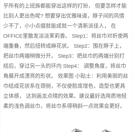
乎所有的上班族都能穿出这样的打扮， 但要怎样才能
比别人更出色呢? 想要穿出优雅味道，脖子间的风情
少不了，小小点缀就能成就一个清新派佳人， 在
OFFICE里散发淡淡茉莉香。 Step1：将丝巾对折使两
端重叠，然后扭转成麻花状。 Step2：围在脖子上，
把丝巾两端稍微分开。 Step3：把丝巾的两端分别打
结后，穿过另一头的环内 Step4： 调整角度，将丝巾
角展开成漂亮的形状。 效果图 小贴士：利用美丽的丝
巾结成花状系在颈侧，不仅使脸庞增色，造型也更具
立体感， 达到画龙点晴的效果。建议最好选用质地轻
柔的浅色调丝巾，将丝巾系得稍斜一点效果会更好。