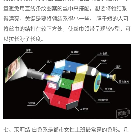
量避免用直线条纹图案的丝巾来搭配。想要将领结系
得漂亮，关键是要将领结系得小一些。 脖子短的人可
将丝巾的结打在较下方处，使丝巾领带呈现较V型，可
以拉长脖子长度。
七、茉莉结 白色系是都市女性上班最常穿的色彩。几