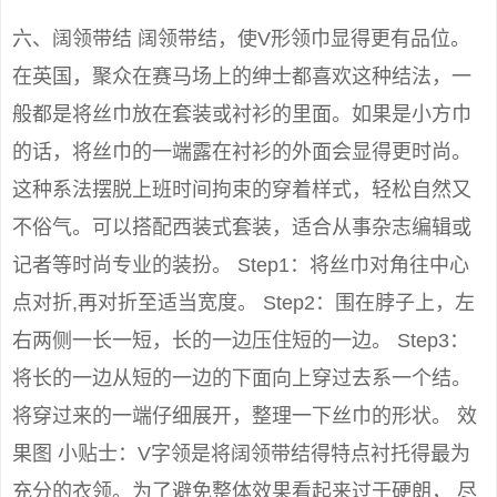
六、阔领带结 阔领带结，使V形领巾显得更有品位。
在英国，聚众在赛马场上的绅士都喜欢这种结法，一
般都是将丝巾放在套装或衬衫的里面。如果是小方巾
的话，将丝巾的一端露在衬衫的外面会显得更时尚。
这种系法摆脱上班时间拘束的穿着样式，轻松自然又
不俗气。可以搭配西装式套装，适合从事杂志编辑或
记者等时尚专业的装扮。 Step1：将丝巾对角往中心
点对折,再对折至适当宽度。 Step2：围在脖子上，左
右两侧一长一短，长的一边压住短的一边。 Step3：
将长的一边从短的一边的下面向上穿过去系一个结。
将穿过来的一端仔细展开，整理一下丝巾的形状。 效
果图 小贴士：V字领是将阔领带结得特点衬托得最为
充分的衣领。为了避免整体效果看起来过于硬朗， 尽