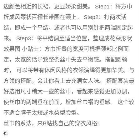
边颜色相近的长裙，更显娇柔甜美。 Step1：将方巾
折成风琴状百褶长带围在颈上。 Step2：打两次活
结，即成一个平结。或者也可以用别针把两端固定起
来。 Step3：将平结调至适当位置，整理成花朵形状
效果图 小贴士：方巾折叠的宽度可根据颈部比例而
定，太宽的话导致整条丝巾失去平衡感。搭配圆领
时， 可以将带有休闲风格的衣领演绎得更加华美。与
方领的搭配，会让你看上去充满女人味。 搭配套装最
好选用尺寸稍大一些的丝巾，看起来感觉更加协调，
使丝巾的两端垂在前面，增加丝巾褶的垂感。 这个较
不适合脖子太短或水梨型脸型。
丝巾的系法，来B站找自己的穿衣风格!