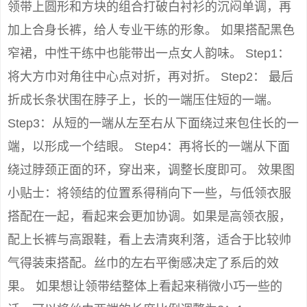
领带上圆形和方块的组合打破白衬衫的沉闷单调，再
加上合身长裤，给人专业干练的形象。 如果搭配黑色
窄裙，中性干练中也能带出一点女人韵味。 Step1：
将大方巾对角往中心点对折，再对折。 Step2： 最后
折成长条状围在脖子上，长的一端压住短的一端。
Step3：从短的一端从左至右从下面绕过来包住长的一
端，以形成一个结眼。 Step4：再将长的一端从下面
绕过脖颈正面的环，穿出来，调整长度即可。 效果图
小贴士：将领结的位置系得稍向下一些，与低领衣服
搭配在一起，看起来会更加协调。如果是高领衣服，
配上长裤与高跟鞋，看上去清爽利落，适合于比较帅
气得装束搭配。丝巾的左右平衡感决定了系后的效
果。 如果想让领带结整体上看起来稍微小巧一些的