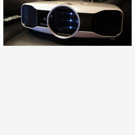
九、空姐结 如果想让自己的颈部立刻成为别人注目的
焦点，建议采用此种系法。鲜亮的丝巾，让你的端庄
笑容立刻变得生动起来。 开在颈间的花朵，即使在寒
冬，也能给人带来温暖和煦的感觉。色彩艳丽的丝
巾，丝毫不显稚气，而且更时尚高雅。 Step1：将大
方巾折成合适的宽度，在脖子上系一个活结。 Step
２：打一个单边蝴蝶结，转至颈侧。将单边蝴蝶结整