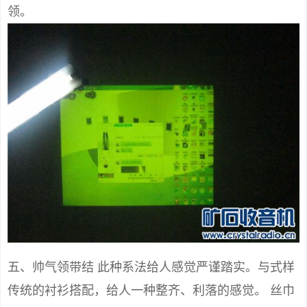
领。
五、帅气领带结 此种系法给人感觉严谨踏实。与式样
传统的衬衫搭配，给人一种整齐、利落的感觉。 丝巾