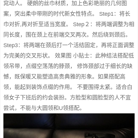
窕动人。 硬朗的丝巾材质，加上色彩艳丽的几何图
案，突出柔中带刚的时代新女性特点。 Step1：将长
巾对折,再对折至适当宽度。 Step２：将两端调整为相
同长度，围在颈上在前端交叉两次。然后绕到颈后。
Step3：将两端在颈后打一个活结固定，再将正面调整
为完美的交叉形状。 效果图 小贴士：此种结法搭配低
领吊带，点缀空荡荡的脖颈， 修饰颈部过于细长的缺
憾，既保暖又能塑造高贵典雅的形象。如果搭配高
领，能起到装饰点缀的作用。 不要围得太紧。适合白
领女子下班后的约会装扮。方脸型和圆脸型的人不宜
尝试，不能与大圆领和U领搭配。