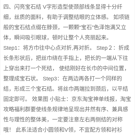
四、闪亮宝石结 V字形造型使颈部线条显得十分纤
细，丝质的面料，有助于调整结眼的立体感。 如项链
般的宝石结点缀在脖颈，一颗颗“宝石”色泽饱满又立
体，瞬间吸引眼球，顿时让整个人亮丽起来。
Step1：将方巾往中心点对折,再对折。 Step２：折成
长条形状后，把丝巾绕在手指上，把长的一端从下往
上穿出来打一个死结， 使结刚好在长巾的中间位置，
整理成宝石状。 Step3：在两边再各打一个同样的
结，形成三个宝石结。将丝巾两端拉到颈后，以平结
固定即可。 效果图 小贴士：京东淘宝神单线报，淘宝
攻略福利群要使线条规律地呈现出井然有序、兼具感
性与理性的整体美，一定要注意左右两侧结的对称
哦！ 此系法适合小圆领和V领，不宜配方领和衬衫