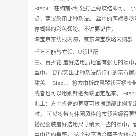
Step4：在胸前V领处打上蝴蝶结即可。
点，建议采用此种系法。 丝巾的两端要
像蝴蝶的彩色翅膀。不过要记住，
淘宝京东线报内购，京东淘宝攻略内购群
千万不能与方领、U领搭配。
三、百折花 最好选用质地富有张力的丝
丝巾， 更能突出此种系法所特有的富有
甜美。 Step1：将方巾折成风琴状百褶长
或者也可以用别针把两端固定起来。 Ste
贴士：方巾折叠的宽度可根据颈部比例而
时， 可以将带有休闲风格的衣领演绎得
搭配套装最好选用尺寸稍大一些的丝巾，
丝巾褶的垂感。 这个较不适合脖子太短或