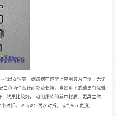
能衬托出女性美。蝴蝶结在造型上应用最为广泛，无论
搭配白色两件套针织衫及长裙，自然垂下的结更有优雅
开，效果比较好。 可用柔软的丝巾材质，更具立体
巾对折。 Step2：再次对折，成约5cm宽度。