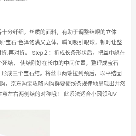
得十分纤细，丝质的面料，有助于调整结眼的立体
颗“宝石”色泽饱满又立体，瞬间吸引眼球，顿时让整
对折,再对折。 Step２：折成长条形状后，把丝巾绕在
个死结， 使结刚好在长巾的中间位置，整理成宝石
结，形成三个宝石结。将丝巾两端拉到颈后，以平结固
内购，京东淘宝攻略内购群要使线条规律地呈现出井然
意左右两侧结的对称哦！ 此系法适合小圆领和V