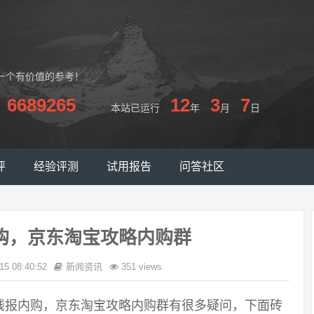
一个有价值的参考！
6689265
12
3
7
本站已运行
年
月
日
评
经验评测
试用报告
问答社区
购，京东淘宝攻略内购群
15 08:40:52
新闻资讯
351 views
线报内购，京东淘宝攻略内购群有很多疑问，下面砖