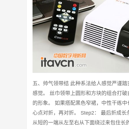
五、帅气领带结 此种系法给人感觉严谨
感觉。 丝巾领带上圆形和方块的组合打
的形象。 如果搭配黑色窄裙，中性干练中也
心点对折，再对折。 Step2： 最后折成
从短的一端从左至右从下面绕过来包住长的一