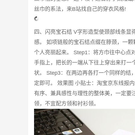
丝巾的系法，来B站找自己的穿衣风格!
四、闪亮宝石结 V字形造型使颈部线条显
感。 如项链般的宝石结点缀在脖颈，一颗
个人亮丽起来。 Step1：将方巾往中心点
手指上，把长的一端从下往上穿出来打一
状。 Step3：在两边再各打一个同样的
定即可。 效果图 小贴士：淘宝京东线报
有序、兼具感性与理性的整体美，一定要注
领，不宜配方领和衬衫领。