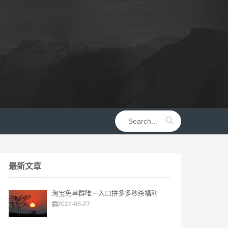
最新文章
淘宝免单群唯一入口拼多多秒杀福利
2022-08-27