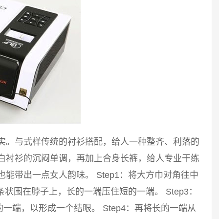
踏实。与式样传统的衬衫搭配，给人一种整齐、利落的
破白衬衫的沉闷单调，再加上合身长裤，给人专业干练
能带出一点女人韵味。 Step1：将大方巾对角往中
长条状围在脖子上，长的一端压住短的一端。 Step3：
端，以形成一个结眼。 Step4：再将长的一端从