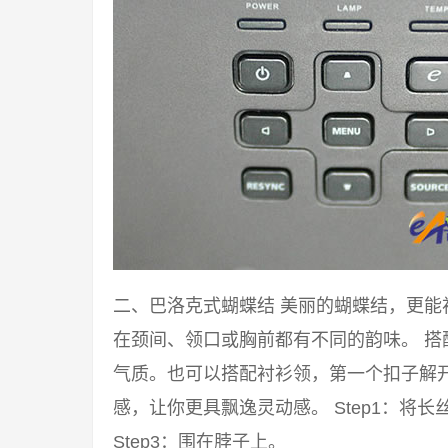
二、巴洛克式蝴蝶结 美丽的蝴蝶结，更
在颈间、领口或胸前都有不同的韵味。 
气质。也可以搭配衬衫领，第一个扣子解
感，让你更具飘逸灵动感。 Step1：将长丝
Step3：围在脖子上。