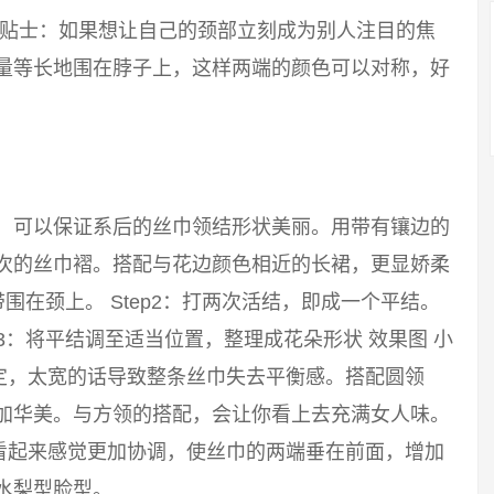
 小贴士：如果想让自己的颈部立刻成为别人注目的焦
尽量等长地围在脖子上，这样两端的颜色可以对称，好
巾，可以保证系后的丝巾领结形状美丽。用带有镶边的
层次的丝巾褶。搭配与花边颜色相近的长裙，更显娇柔
带围在颈上。 Step2：打两次活结，即成一个平结。
p3：将平结调至适当位置，整理成花朵形状 效果图 小
定，太宽的话导致整条丝巾失去平衡感。搭配圆领
更加华美。与方领的搭配，会让你看上去充满女人味。
看起来感觉更加协调，使丝巾的两端垂在前面，增加
水梨型脸型。