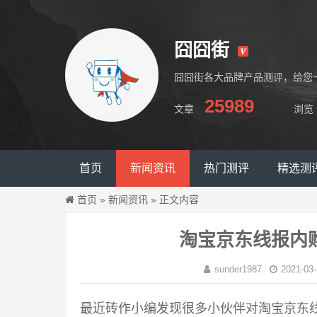
囧囧街
囧囧街各大品牌产品测评，给您
25989
文章
浏览
囧囧街
首页
新闻资讯
热门测评
精选测
首页
»
新闻资讯
»
正文内容
淘宝京东线报内
sunder1987
2021-03-
最近砖作小编发现很多小伙伴对淘宝京东