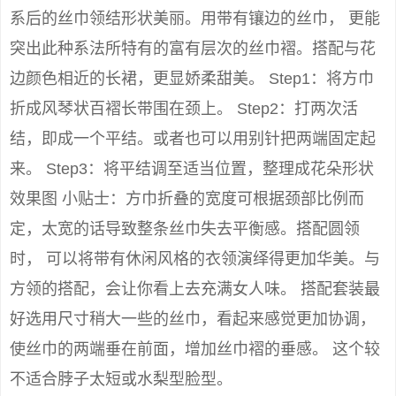
系后的丝巾领结形状美丽。用带有镶边的丝巾， 更能
突出此种系法所特有的富有层次的丝巾褶。搭配与花
边颜色相近的长裙，更显娇柔甜美。 Step1：将方巾
折成风琴状百褶长带围在颈上。 Step2：打两次活
结，即成一个平结。或者也可以用别针把两端固定起
来。 Step3：将平结调至适当位置，整理成花朵形状
效果图 小贴士：方巾折叠的宽度可根据颈部比例而
定，太宽的话导致整条丝巾失去平衡感。搭配圆领
时， 可以将带有休闲风格的衣领演绎得更加华美。与
方领的搭配，会让你看上去充满女人味。 搭配套装最
好选用尺寸稍大一些的丝巾，看起来感觉更加协调，
使丝巾的两端垂在前面，增加丝巾褶的垂感。 这个较
不适合脖子太短或水梨型脸型。