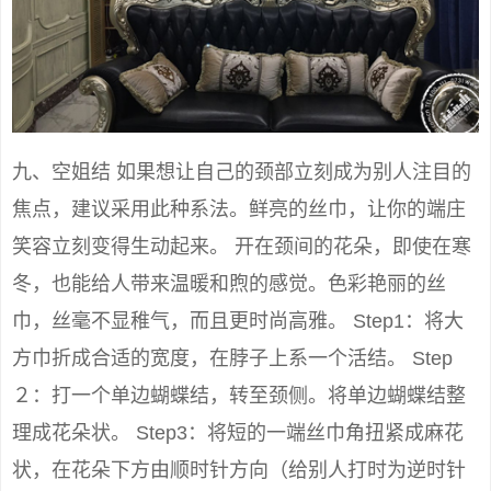
九、空姐结 如果想让自己的颈部立刻成为别人注目的
焦点，建议采用此种系法。鲜亮的丝巾，让你的端庄
笑容立刻变得生动起来。 开在颈间的花朵，即使在寒
冬，也能给人带来温暖和煦的感觉。色彩艳丽的丝
巾，丝毫不显稚气，而且更时尚高雅。 Step1：将大
方巾折成合适的宽度，在脖子上系一个活结。 Step
２：打一个单边蝴蝶结，转至颈侧。将单边蝴蝶结整
理成花朵状。 Step3：将短的一端丝巾角扭紧成麻花
状，在花朵下方由顺时针方向（给别人打时为逆时针