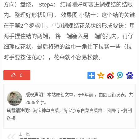
方向）盘绕。 Step4： 结尾刚好可塞进蝴蝶结的结眼
内。整理好形状即可。 效果图 小贴士：这个结的关键
在于第2个步骤中，单边蝴蝶结花朵状的形成要诀：用
两手捏住结的两端， 将一端塞入另一端的孔内，再仔
细理成花状，最后将短的丝巾一角往下拉紧一些（拉
时手要按住花心），花朵就不容易松散。
0
版权声明：
本站原创文章，于5年前 ，由
囧囧街
发表，共
2985个字。
转载请注明：
淘宝神单白菜，淘宝京东白菜白菜群 - 囧囧街
+复制
链接
上一篇: