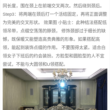
同长度，围在颈上在前端交叉两次。然后绕到颈后。
Step3：将两端在颈后打一个活结固定，再将正面调整
为完美的交叉形状。 效果图 小贴士：此种结法搭配低
领吊带，点缀空荡荡的脖颈， 修饰颈部过于细长的缺
憾，既保暖又能塑造高贵典雅的形象。如果搭配高
领，能起到装饰点缀的作用。 不要围得太紧。适合白
领女子下班后的约会装扮。方脸型和圆脸型的人不宜
尝试，不能与大圆领和U领搭配。