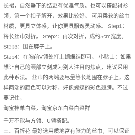
长裙，自然垂下的结更有优雅气质。也可以搭配衬衫
领，第一个扣子解开，效果比较好。 可用柔软的丝巾
材质，更具立体感，让你更具飘逸灵动感。 Step1：
将长丝巾对折。 Step2：再次对折，成约5cm宽度。
Step3：围在脖子上。
Step4：在胸前V领处打上蝴蝶结即可。 小贴士：如果
想让自己的颈部立刻成为别人注目的焦点，建议采用
此种系法。 丝巾的两端要尽量等长地围在脖子上，这
样两端的颜色可以对称，好像蝴蝶的彩色翅膀。不过
要记住，
淘宝神单白菜，淘宝京东白菜白菜群
千万不能与方领、U领搭配。
三、百折花 最好选用质地富有张力的丝巾，可以保证