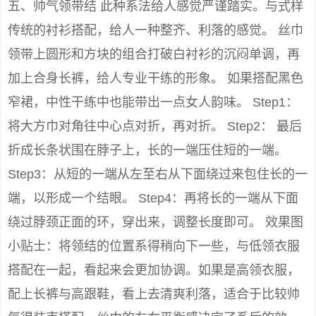
五、帅气领带结 此种系法给人感觉严谨踏实。与式样
传统的衬衫搭配，给人一种整齐、利落的感觉。 丝巾
领带上圆形和方块的组合打破白衬衫的沉闷单调，再
加上合身长裤，给人专业干练的形象。 如果搭配黑色
窄裙，中性干练中也能带出一点女人韵味。 Step1：
将大方巾对角往中心点对折，再对折。 Step2： 最后
折成长条状围在脖子上，长的一端压住短的一端。
Step3：从短的一端从左至右从下面绕过来包住长的一
端，以形成一个结眼。 Step4：再将长的一端从下面
绕过脖颈正面的环，穿出来，调整长度即可。 效果图
小贴士：将领结的位置系得稍向下一些，与低领衣服
搭配在一起，看起来会更加协调。如果是高领衣服，
配上长裤与高跟鞋，看上去清爽利落，适合于比较帅