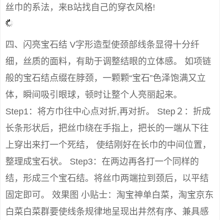
丝巾的系法，来B站找自己的穿衣风格!
四、闪亮宝石结 V字形造型使颈部线条显得十分纤
细，丝质的面料，有助于调整结眼的立体感。 如项链
般的宝石结点缀在脖颈，一颗颗“宝石”色泽饱满又立
体，瞬间吸引眼球，顿时让整个人亮丽起来。
Step1：将方巾往中心点对折,再对折。 Step２：折成
长条形状后，把丝巾绕在手指上，把长的一端从下往
上穿出来打一个死结， 使结刚好在长巾的中间位置，
整理成宝石状。 Step3：在两边再各打一个同样的
结，形成三个宝石结。将丝巾两端拉到颈后，以平结
固定即可。 效果图 小贴士：淘宝神单白菜，淘宝京东
白菜白菜群要使线条规律地呈现出井然有序、兼具感