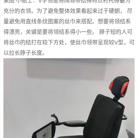
果图 小贴士：V字领是将阔领带结得特点衬托得最为
充分的衣领。为了避免整体效果看起来过于硬朗， 尽
量避免用直线条纹图案的丝巾来搭配。想要将领结系
得漂亮，关键是要将领结系得小一些。 脖子短的人可
将丝巾的结打在较下方处，使丝巾领带呈现较V型，可
以拉长脖子长度。