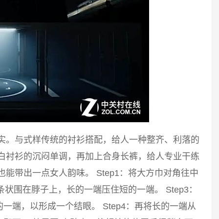
踏实。与式样传统的衬衫搭配，给人一种整齐、利落的
破白衬衫的沉闷单调，再加上合身长裤，给人专业干练
能带出一点女人韵味。 Step1：将大方巾对角往中
长条状围在脖子上，长的一端压住短的一端。 Step3：
端，以形成一个结眼。 Step4：再将长的一端从