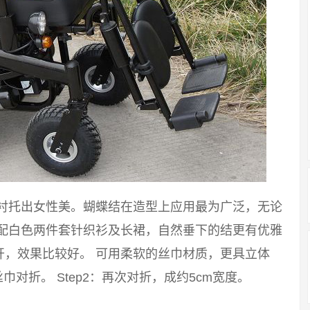
能衬托出女性美。蝴蝶结在造型上应用最为广泛，无论
搭配白色两件套针织衫及长裙，自然垂下的结更有优雅
开，效果比较好。 可用柔软的丝巾材质，更具立体
巾对折。 Step2：再次对折，成约5cm宽度。