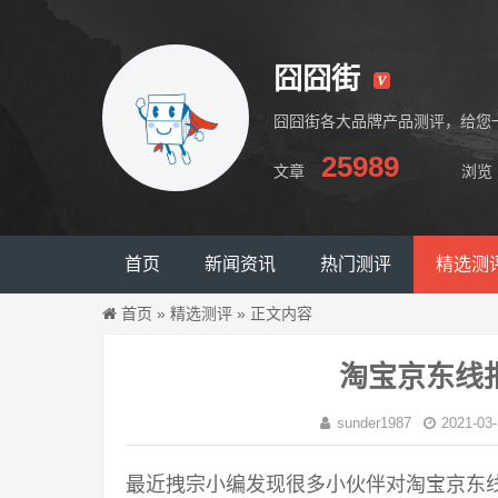
囧囧街
囧囧街各大品牌产品测评，给您
25989
文章
浏览
囧囧街
首页
新闻资讯
热门测评
精选测
首页
»
精选测评
»
正文内容
淘宝京东线
sunder1987
2021-03-
最近拽宗小编发现很多小伙伴对淘宝京东