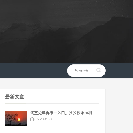
最新文章
淘宝免单群唯一入口拼多多秒杀福利
2022-08-27