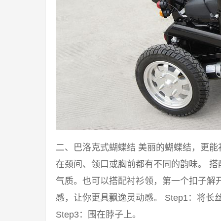
二、巴洛克式蝴蝶结 美丽的蝴蝶结，更
在颈间、领口或胸前都有不同的韵味。 
气质。也可以搭配衬衫领，第一个扣子解
感，让你更具飘逸灵动感。 Step1：将长丝
Step3：围在脖子上。