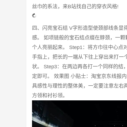
丝巾的系法，来B站找自己的穿衣风格!
四、闪亮宝石结 V字形造型使颈部线条显
感。 如项链般的宝石结点缀在脖颈，一颗
个人亮丽起来。 Step1：将方巾往中心点
手指上，把长的一端从下往上穿出来打一
状。 Step3：在两边再各打一个同样的
定即可。 效果图 小贴士：淘宝京东线报
具感性与理性的整体美，一定要注意左右两
方领和衬衫领。