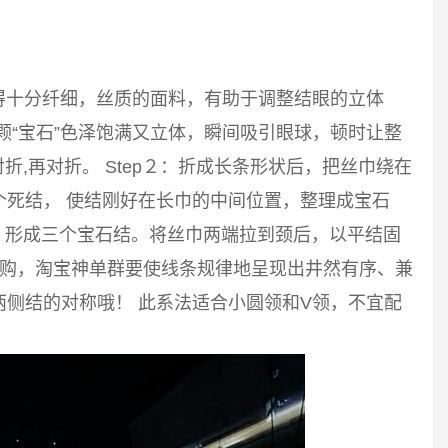
得十分纤细，丝质的面料，有助于调整结眼的立体
颗“宝石”色泽饱满又立体，瞬间吸引眼球，顿时让整
对折,再对折。 Step２：折成长条形状后，把丝巾绕在
个死结， 使结刚好在长巾的中间位置，整理成宝石
结，形成三个宝石结。将丝巾两端拉到颈后，以平结固
内购，淘宝神单群要使线条规律地呈现出井然有序、兼
侧结的对称哦！ 此系法适合小圆领和V领，不宜配