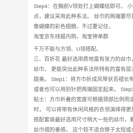
Step4：在胸前V领处打上蝴蝶结即可。
点，建议采用此种系法。 丝巾的两端要
像蝴蝶的彩色翅膀。不过要记住，
淘宝京东线报内购，淘宝神单群
千万不能与方领、U领搭配。
三、百折花 最好选用质地富有张力的丝
丝巾， 更能突出此种系法所特有的富有
甜美。 Step1：将方巾折成风琴状百褶长
或者也可以用别针把两端固定起来。 Ste
贴士：方巾折叠的宽度可根据颈部比例而
时， 可以将带有休闲风格的衣领演绎得
搭配套装最好选用尺寸稍大一些的丝巾，
丝巾褶的垂感。 这个较不适合脖子太短或