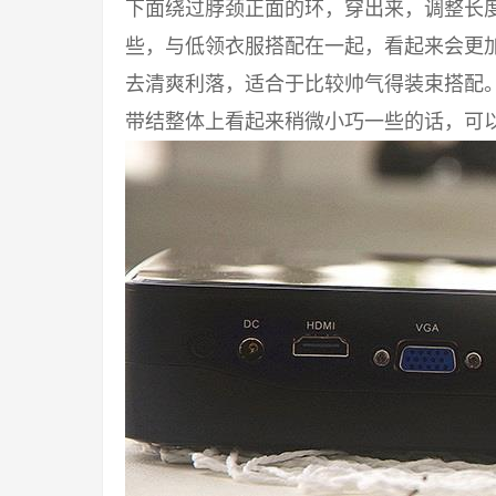
下面绕过脖颈正面的环，穿出来，调整长度
些，与低领衣服搭配在一起，看起来会更
去清爽利落，适合于比较帅气得装束搭配
带结整体上看起来稍微小巧一些的话，可以