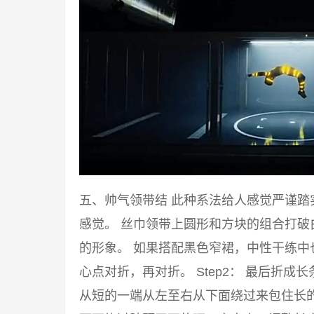
五、帅气领带结 此种系法给人感觉严谨
感觉。 丝巾领带上圆形和方块的组合打
的形象。 如果搭配黑色窄裙，中性干练中也
心点对折，再对折。 Step2： 最后折成
从短的一端从左至右从下面绕过来包住长的一