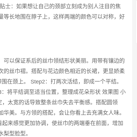
 小贴士：如果想让自己的颈部立刻成为别人注目的焦
尽量等长地围在脖子上，这样两端的颜色可以对称，好
巾，可以保证系后的丝巾领结形状美丽。用带有镶边的
层次的丝巾褶。搭配与花边颜色相近的长裙，更显娇柔
带围在颈上。 Step2：打两次活结，即成一个平结。
p3：将平结调至适当位置，整理成花朵形状 效果图 小
定，太宽的话导致整条丝巾失去平衡感。搭配圆领
更加华美。与方领的搭配，会让你看上去充满女人味。
看起来感觉更加协调，使丝巾的两端垂在前面，增加
水梨型脸型。