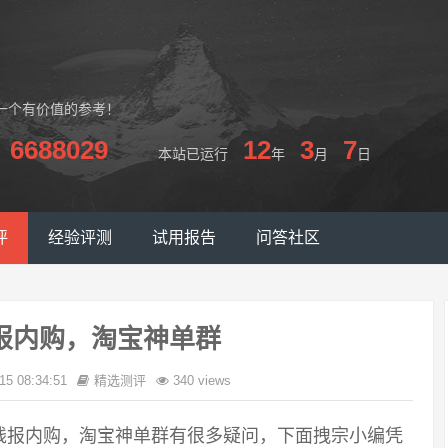
一个有价值的参考！
6688029
12
3
7
本站已运行
年
月
日
评
经验评测
试用报告
问答社区
报内购，淘宝神单群
15 08:34:51
精选测评
340 views
线报内购，淘宝神单群有很多疑问，下面拽宗小编凭