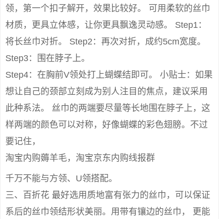
领，第一个扣子解开，效果比较好。 可用柔软的丝巾
材质，更具立体感，让你更具飘逸灵动感。 Step1：
将长丝巾对折。 Step2：再次对折，成约5cm宽度。
Step3：围在脖子上。
Step4：在胸前V领处打上蝴蝶结即可。 小贴士：如果
想让自己的颈部立刻成为别人注目的焦点，建议采用
此种系法。 丝巾的两端要尽量等长地围在脖子上，这
样两端的颜色可以对称，好像蝴蝶的彩色翅膀。不过
要记住，
淘宝内购薅羊毛，淘宝京东内购线报群
千万不能与方领、U领搭配。
三、百折花 最好选用质地富有张力的丝巾，可以保证
系后的丝巾领结形状美丽。用带有镶边的丝巾， 更能