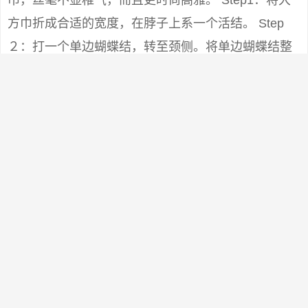
巾，丝毫不显稚气，而且更时尚高雅。 Step1：将大
方巾折成合适的宽度，在脖子上系一个活结。 Step
２：打一个单边蝴蝶结，转至颈侧。将单边蝴蝶结整
理成花朵状。 Step3：将短的一端丝巾角扭紧成麻花
状，在花朵下方由顺时针方向（给别人打时为逆时针
方向）盘绕。 Step4： 结尾刚好可塞进蝴蝶结的结眼
内。整理好形状即可。 效果图 小贴士：这个结的关键
在于第2个步骤中，单边蝴蝶结花朵状的形成要诀：用
两手捏住结的两端， 将一端塞入另一端的孔内，再仔
细理成花状，最后将短的丝巾一角往下拉紧一些（拉
时手要按住花心），花朵就不容易松散。
0