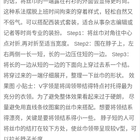
的话，将丝巾的一端露在衬衫的外面会显得更时尚。
这种系法摆脱上班时间拘束的穿着样式，轻松自然又
不俗气。可以搭配西装式套装，适合从事杂志编辑或
记者等时尚专业的装扮。 Step1：将丝巾对角往中心
点对折,再对折至适当宽度。 Step2：围在脖子上，左
右两侧一长一短，长的一边压住短的一边。 Step3：
将长的一边从短的一边的下面向上穿过去系一个结。
将穿过来的一端仔细展开，整理一下丝巾的形状。 效
果图 小贴士：V字领是将阔领带结得特点衬托得最为
充分的衣领。为了避免整体效果看起来过于硬朗， 尽
量避免用直线条纹图案的丝巾来搭配。想要将领结系
得漂亮，关键是要将领结系得小一些。 脖子短的人可
将丝巾的结打在较下方处，使丝巾领带呈现较V型，可
以拉长脖子长度。