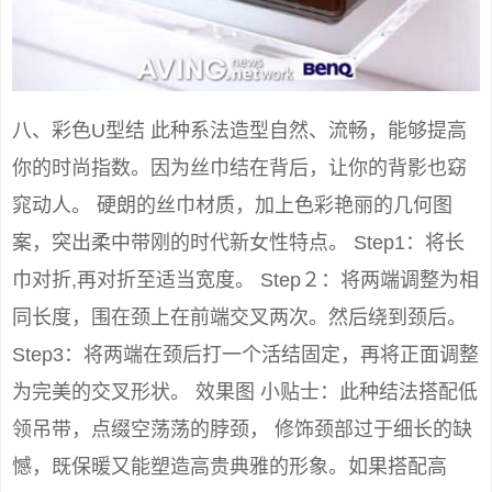
八、彩色U型结 此种系法造型自然、流畅，能够提高
你的时尚指数。因为丝巾结在背后，让你的背影也窈
窕动人。 硬朗的丝巾材质，加上色彩艳丽的几何图
案，突出柔中带刚的时代新女性特点。 Step1：将长
巾对折,再对折至适当宽度。 Step２：将两端调整为相
同长度，围在颈上在前端交叉两次。然后绕到颈后。
Step3：将两端在颈后打一个活结固定，再将正面调整
为完美的交叉形状。 效果图 小贴士：此种结法搭配低
领吊带，点缀空荡荡的脖颈， 修饰颈部过于细长的缺
憾，既保暖又能塑造高贵典雅的形象。如果搭配高