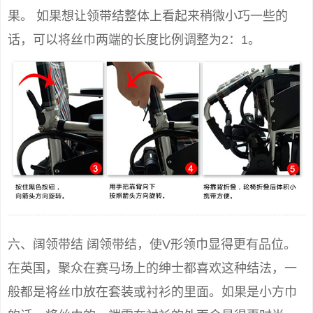
果。 如果想让领带结整体上看起来稍微小巧一些的
话，可以将丝巾两端的长度比例调整为2：1。
六、阔领带结 阔领带结，使V形领巾显得更有品位。
在英国，聚众在赛马场上的绅士都喜欢这种结法，一
般都是将丝巾放在套装或衬衫的里面。如果是小方巾