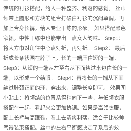
传统的衬衫搭配，给人一种整齐、利落的感觉。 丝巾
领带上圆形和方块的组合打破白衬衫的沉闷单调，再
加上合身长裤，给人专业干练的形象。 如果搭配黑色
窄裙，中性干练中也能带出一点女人韵味。 Step1：
将大方巾对角往中心点对折，再对折。 Step2： 最后
折成长条状围在脖子上，长的一端压住短的一端。
Step3：从短的一端从左至右从下面绕过来包住长的一
端，以形成一个结眼。 Step4：再将长的一端从下面
绕过脖颈正面的环，穿出来，调整长度即可。 效果图
小贴士：将领结的位置系得稍向下一些，与低领衣服
搭配在一起，看起来会更加协调。如果是高领衣服，
配上长裤与高跟鞋，看上去清爽利落，适合于比较帅
气得装束搭配。丝巾的左右平衡感决定了系后的效