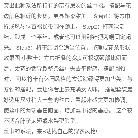
突出此种系法所特有的富有层次的丝巾褶。搭配与花
边颜色相近的长裙，更显娇柔甜美。 Step1：将方巾
折成风琴状百褶长带围在颈上。 Step2：打两次活
结，即成一个平结。或者也可以用别针把两端固定起
来。 Step3：将平结调至适当位置，整理成花朵形状
效果图 小贴士：方巾折叠的宽度可根据颈部比例而
定，太宽的话导致整条丝巾失去平衡感。搭配圆领
时， 可以将带有休闲风格的衣领演绎得更加华美。与
方领的搭配，会让你看上去充满女人味。 搭配套装最
好选用尺寸稍大一些的丝巾，看起来感觉更加协调，
使丝巾的两端垂在前面，增加丝巾褶的垂感。 这个较
不适合脖子太短或水梨型脸型。
丝巾的系法，来B站找自己的穿衣风格!