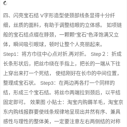
四、闪亮宝石结 V字形造型使颈部线条显得十分纤
细，丝质的面料，有助于调整结眼的立体感。 如项链
般的宝石结点缀在脖颈，一颗颗“宝石”色泽饱满又立
体，瞬间吸引眼球，顿时让整个人亮丽起来。
Step1：将方巾往中心点对折,再对折。 Step２：折成
长条形状后，把丝巾绕在手指上，把长的一端从下往
上穿出来打一个死结， 使结刚好在长巾的中间位置，
整理成宝石状。 Step3：在两边再各打一个同样的
结，形成三个宝石结。将丝巾两端拉到颈后，以平结
固定即可。 效果图 小贴士：淘宝内购薅羊毛，淘宝京
东内购线报群要使线条规律地呈现出井然有序、兼具
感性与理性的整体美，一定要注意左右两侧结的对称