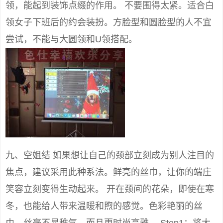
领，能起到装饰点缀的作用。 不要围得太紧。适合白
领女子下班后的约会装扮。方脸型和圆脸型的人不宜
尝试，不能与大圆领和U领搭配。
九、空姐结 如果想让自己的颈部立刻成为别人注目的
焦点，建议采用此种系法。鲜亮的丝巾，让你的端庄
笑容立刻变得生动起来。 开在颈间的花朵，即使在寒
冬，也能给人带来温暖和煦的感觉。色彩艳丽的丝