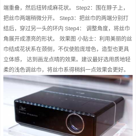
端重叠，然后扭转成麻花状。 Step2：围在脖子上，
把丝巾两端稍微分开。 Step3：把丝巾的两端分别打
结后，穿过另一头的环内 Step4： 调整角度，将丝巾
角展开成漂亮的形状。 效果图 小贴士：利用美丽的丝
巾结成花状系在颈侧，不仅使脸庞增色，造型也更具
立体感， 达到画龙点晴的效果。建议最好选用质地轻
柔的浅色调丝巾，将丝巾系得稍斜一点效果会更好。