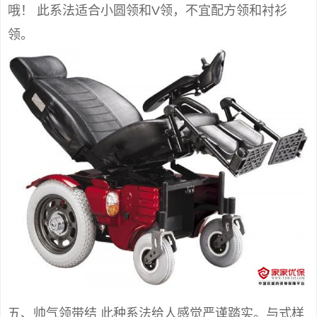
哦！ 此系法适合小圆领和V领，不宜配方领和衬衫
领。
五、帅气领带结 此种系法给人感觉严谨踏实。与式样