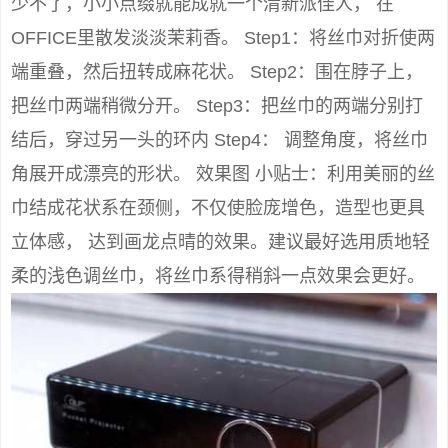
少不了，小小点缀就能成就一个清新派佳人， 在
OFFICE里散发淡淡茉莉香。 Step1：将丝巾对折使两
端重叠，然后扭转成麻花状。 Step2：围在脖子上，
把丝巾两端稍微分开。 Step3：把丝巾的两端分别打
结后，穿过另一头的环内 Step4： 调整角度，将丝巾
角展开成漂亮的形状。 效果图 小贴士：利用美丽的丝
巾结成花状系在颈侧，不仅使脸庞增色，造型也更具
立体感， 达到画龙点晴的效果。建议最好选用质地轻
柔的浅色调丝巾，将丝巾系得稍斜一点效果会更好。