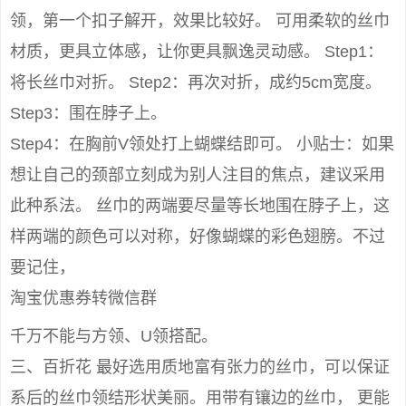
领，第一个扣子解开，效果比较好。 可用柔软的丝巾
材质，更具立体感，让你更具飘逸灵动感。 Step1：
将长丝巾对折。 Step2：再次对折，成约5cm宽度。
Step3：围在脖子上。
Step4：在胸前V领处打上蝴蝶结即可。 小贴士：如果
想让自己的颈部立刻成为别人注目的焦点，建议采用
此种系法。 丝巾的两端要尽量等长地围在脖子上，这
样两端的颜色可以对称，好像蝴蝶的彩色翅膀。不过
要记住，
淘宝优惠券转微信群
千万不能与方领、U领搭配。
三、百折花 最好选用质地富有张力的丝巾，可以保证
系后的丝巾领结形状美丽。用带有镶边的丝巾， 更能