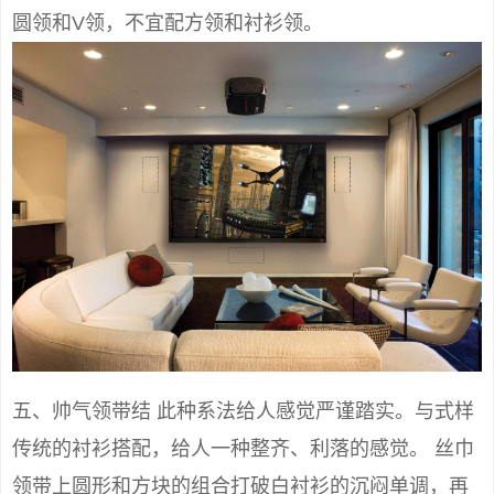
圆领和V领，不宜配方领和衬衫领。
五、帅气领带结 此种系法给人感觉严谨踏实。与式样
传统的衬衫搭配，给人一种整齐、利落的感觉。 丝巾
领带上圆形和方块的组合打破白衬衫的沉闷单调，再