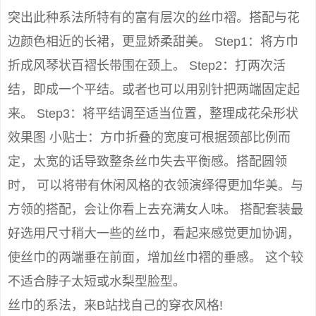
突出此种系法所特有的富有层次的丝巾褶。搭配与花
边颜色相近的长裙，更显娇柔甜美。 Step1：将方巾
折成风琴状百褶长带围在颈上。 Step2：打两次活
结，即成一个平结。或者也可以用别针把两端固定起
来。 Step3：将平结调至适当位置，整理成花朵形状
效果图 小贴士：方巾折叠的宽度可根据颈部比例而
定，太宽的话导致整条丝巾失去平衡感。搭配圆领
时， 可以将带有休闲风格的衣领演绎得更加华美。与
方领的搭配，会让你看上去充满女人味。 搭配套装最
好选用尺寸稍大一些的丝巾，看起来感觉更加协调，
使丝巾的两端垂在前面，增加丝巾褶的垂感。 这个较
不适合脖子太短或水梨型脸型。
丝巾的系法，来B站找自己的穿衣风格!