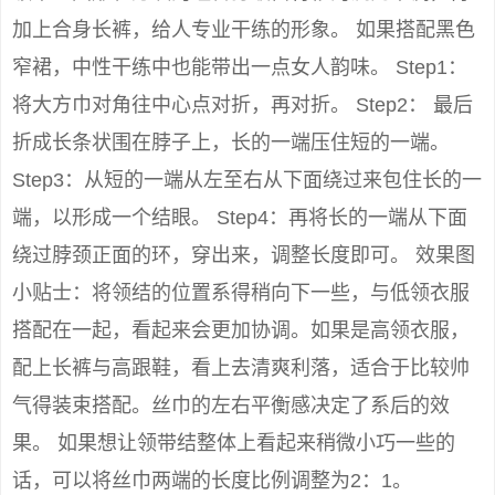
加上合身长裤，给人专业干练的形象。 如果搭配黑色
窄裙，中性干练中也能带出一点女人韵味。 Step1：
将大方巾对角往中心点对折，再对折。 Step2： 最后
折成长条状围在脖子上，长的一端压住短的一端。
Step3：从短的一端从左至右从下面绕过来包住长的一
端，以形成一个结眼。 Step4：再将长的一端从下面
绕过脖颈正面的环，穿出来，调整长度即可。 效果图
小贴士：将领结的位置系得稍向下一些，与低领衣服
搭配在一起，看起来会更加协调。如果是高领衣服，
配上长裤与高跟鞋，看上去清爽利落，适合于比较帅
气得装束搭配。丝巾的左右平衡感决定了系后的效
果。 如果想让领带结整体上看起来稍微小巧一些的
话，可以将丝巾两端的长度比例调整为2：1。