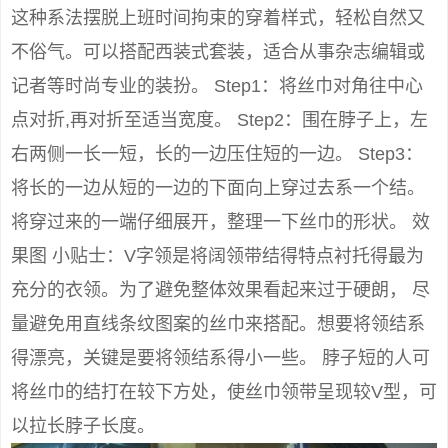
这种系法摆脱上班时间拘束的穿着样式，轻松自然又
不俗气。可以搭配西装式套装，适合从事杂志编辑或
记者等时尚专业的装扮。 Step1：将丝巾对角往中心
点对折,再对折至适当宽度。 Step2：围在脖子上，左
右两侧一长一短，长的一边压住短的一边。 Step3：
将长的一边从短的一边的下面向上穿过去系一个结。
将穿过来的一端仔细展开，整理一下丝巾的形状。 效
果图 小贴士：V字领是将阔领带结得特点衬托得最为
充分的衣领。为了避免整体效果看起来过于硬朗， 尽
量避免用直线条纹图案的丝巾来搭配。想要将领结系
得漂亮，关键是要将领结系得小一些。 脖子短的人可
将丝巾的结打在较下方处，使丝巾领带呈现较V型，可
以拉长脖子长度。