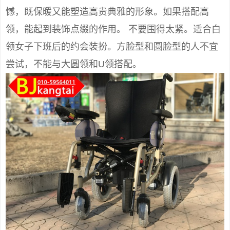
憾，既保暖又能塑造高贵典雅的形象。如果搭配高
领，能起到装饰点缀的作用。 不要围得太紧。适合白
领女子下班后的约会装扮。方脸型和圆脸型的人不宜
尝试，不能与大圆领和U领搭配。