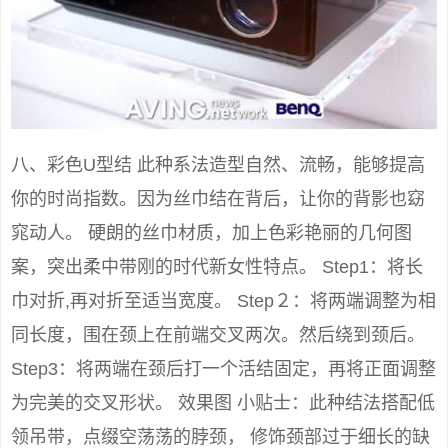
八、彩色U型结 此种系法造型自然、流畅，能够提高
你的时尚指数。因为丝巾结在背后，让你的背影也窈
窕动人。 硬朗的丝巾材质，加上色彩艳丽的几何图
案，突出柔中带刚的时代新女性特点。 Step1：将长
巾对折,再对折至适当宽度。 Step２：将两端调整为相
同长度，围在颈上在前端交叉两次。然后绕到颈后。
Step3：将两端在颈后打一个活结固定，再将正面调整
为完美的交叉形状。 效果图 小贴士：此种结法搭配低
领吊带，点缀空荡荡的脖颈， 修饰颈部过于细长的缺