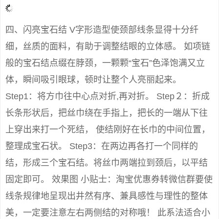
四、闪亮宝石结 V字形造型使颈部线条显得十分纤
细，丝质的面料，有助于调整结眼的立体感。 如项链
般的宝石结点缀在脖颈，一颗颗“宝石”色泽饱满又立
体，瞬间吸引眼球，顿时让整个人亮丽起来。
Step1：将方巾往中心点对折,再对折。 Step２：折成
长条形状后，把丝巾绕在手指上，把长的一端从下往
上穿出来打一个死结， 使结刚好在长巾的中间位置，
整理成宝石状。 Step3：在两边再各打一个同样的
结，形成三个宝石结。将丝巾两端拉到颈后，以平结
固定即可。 效果图 小贴士：淘宝优惠券转微信群要使
线条规律地呈现出井然有序、兼具感性与理性的整体
美，一定要注意左右两侧结的对称哦！ 此系法适合小