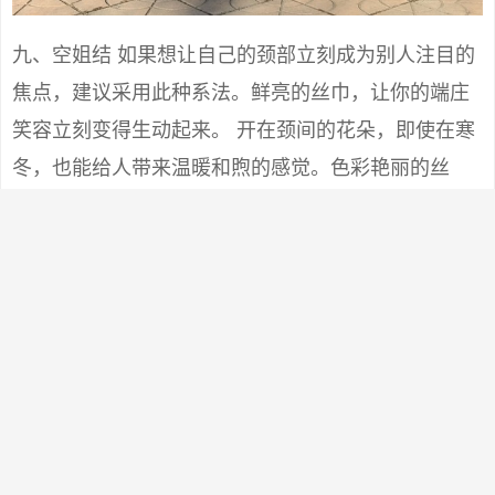
九、空姐结 如果想让自己的颈部立刻成为别人注目的
焦点，建议采用此种系法。鲜亮的丝巾，让你的端庄
笑容立刻变得生动起来。 开在颈间的花朵，即使在寒
冬，也能给人带来温暖和煦的感觉。色彩艳丽的丝
巾，丝毫不显稚气，而且更时尚高雅。 Step1：将大
方巾折成合适的宽度，在脖子上系一个活结。 Step
２：打一个单边蝴蝶结，转至颈侧。将单边蝴蝶结整
理成花朵状。 Step3：将短的一端丝巾角扭紧成麻花
状，在花朵下方由顺时针方向（给别人打时为逆时针
方向）盘绕。 Step4： 结尾刚好可塞进蝴蝶结的结眼
内。整理好形状即可。 效果图 小贴士：这个结的关键
在于第2个步骤中，单边蝴蝶结花朵状的形成要诀：用