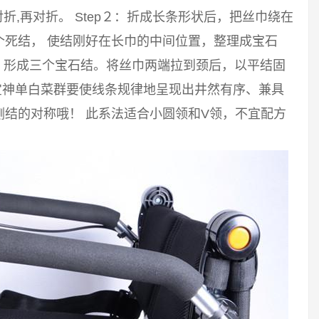
对折,再对折。 Step２：折成长条形状后，把丝巾绕在
个死结， 使结刚好在长巾的中间位置，整理成宝石
结，形成三个宝石结。将丝巾两端拉到颈后，以平结固
淘宝神单白菜群要使线条规律地呈现出井然有序、兼具
结的对称哦！ 此系法适合小圆领和V领，不宜配方