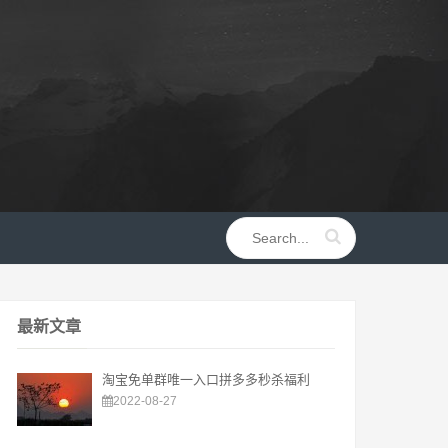
最新文章
淘宝免单群唯一入口拼多多秒杀福利
2022-08-27