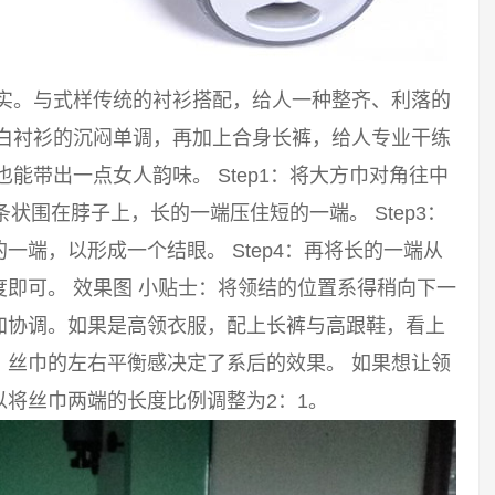
踏实。与式样传统的衬衫搭配，给人一种整齐、利落的
破白衬衫的沉闷单调，再加上合身长裤，给人专业干练
能带出一点女人韵味。 Step1：将大方巾对角往中
长条状围在脖子上，长的一端压住短的一端。 Step3：
端，以形成一个结眼。 Step4：再将长的一端从
即可。 效果图 小贴士：将领结的位置系得稍向下一
加协调。如果是高领衣服，配上长裤与高跟鞋，看上
。丝巾的左右平衡感决定了系后的效果。 如果想让领
将丝巾两端的长度比例调整为2：1。