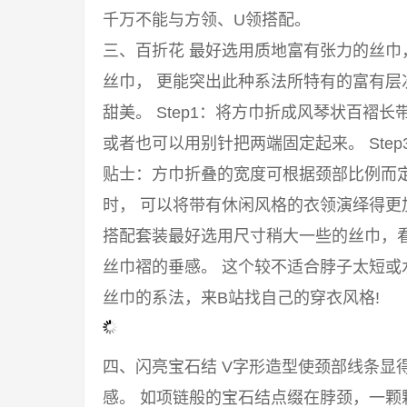
千万不能与方领、U领搭配。
三、百折花 最好选用质地富有张力的丝
丝巾， 更能突出此种系法所特有的富有
甜美。 Step1：将方巾折成风琴状百褶长
或者也可以用别针把两端固定起来。 Ste
贴士：方巾折叠的宽度可根据颈部比例而
时， 可以将带有休闲风格的衣领演绎得
搭配套装最好选用尺寸稍大一些的丝巾，
丝巾褶的垂感。 这个较不适合脖子太短或
丝巾的系法，来B站找自己的穿衣风格!
四、闪亮宝石结 V字形造型使颈部线条显
感。 如项链般的宝石结点缀在脖颈，一颗