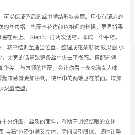
巾，可以保证系后的丝巾领结形状美丽。用带有镶边的
层次的丝巾褶。搭配与花边颜色相近的长裙，更显娇柔
带围在颈上。 Step2：打两次活结，即成一个平结。
p3：将平结调至适当位置，整理成花朵形状 效果图 小
定，太宽的话导致整条丝巾失去平衡感。搭配圆领
更加华美。与方领的搭配，会让你看上去充满女人味。
看起来感觉更加协调，使丝巾的两端垂在前面，增加
水梨型脸型。
得十分纤细，丝质的面料，有助于调整结眼的立体
颗“宝石”色泽饱满又立体，瞬间吸引眼球，顿时让整