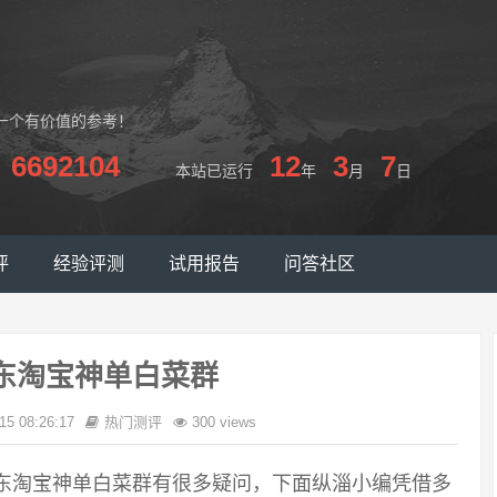
一个有价值的参考！
6692104
12
3
7
本站已运行
年
月
日
评
经验评测
试用报告
问答社区
京东淘宝神单白菜群
15 08:26:17
热门测评
300 views
京东淘宝神单白菜群有很多疑问，下面纵淄小编凭借多