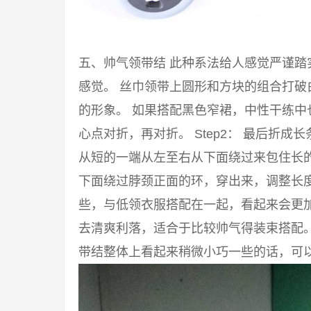
五、帅气领带结 此种系法给人感觉严谨
感觉。 丝巾领带上圆形和方块的组合打
的形象。 如果搭配黑色窄裙，中性干练中也
心点对折，再对折。 Step2： 最后折成
从短的一端从左至右从下面绕过来包住长的一
下面绕过脖颈正面的环，穿出来，调整长度
些，与低领衣服搭配在一起，看起来会更
去清爽利落，适合于比较帅气得装束搭配
带结整体上看起来稍微小巧一些的话，可以