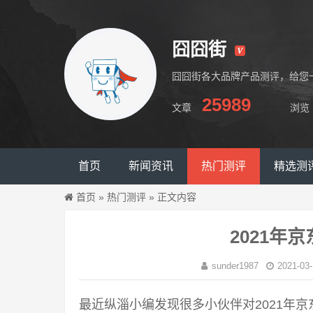
囧囧街
囧囧街各大品牌产品测评，给您
25989
文章
浏览
囧囧街
首页
新闻资讯
热门测评
精选测
首页
»
热门测评
»
正文内容
2021年
sunder1987
2021-03-
最近纵淄小编发现很多小伙伴对2021年