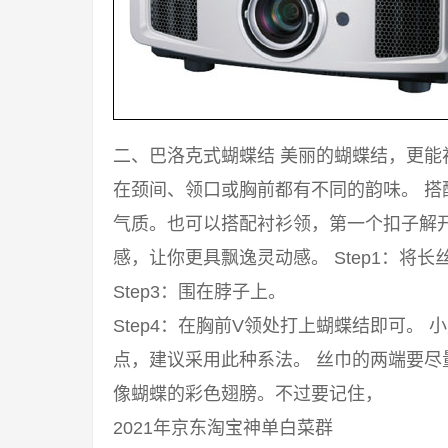
二、巴洛克式蝴蝶结 美丽的蝴蝶结，更
在颈间、领口或胸前都有不同的韵味。 
气质。也可以搭配衬衫领，第一个扣子解
感，让你更具飘逸灵动感。 Step1：将长丝
Step3：围在脖子上。
Step4：在胸前V领处打上蝴蝶结即可。
点，建议采用此种系法。 丝巾的两端要
像蝴蝶的彩色翅膀。不过要记住，
2021年京东淘宝神单白菜群