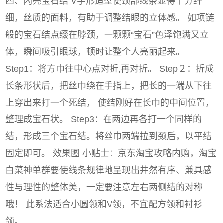
四、闪亮宝石结 V字形造型使颈部线条显得十分纤
细，丝质的面料，有助于调整结眼的立体感。 如项链
般的宝石结点缀在脖颈，一颗颗“宝石”色泽饱满又立
体，瞬间吸引眼球，顿时让整个人亮丽起来。
Step1：将方巾往中心点对折,再对折。 Step２：折成
长条形状后，把丝巾绕在手指上，把长的一端从下往
上穿出来打一个死结， 使结刚好在长巾的中间位置，
整理成宝石状。 Step3：在两边再各打一个同样的
结，形成三个宝石结。将丝巾两端拉到颈后，以平结
固定即可。 效果图 小贴士：京东淘宝攻略内购，淘宝
白菜神单群要使线条规律地呈现出井然有序、兼具感
性与理性的整体美，一定要注意左右两侧结的对称
哦！ 此系法适合小圆领和V领，不宜配方领和衬衫
领。