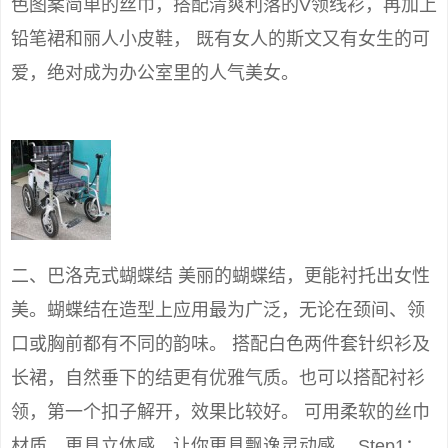
色图案简单的丝巾，搭配清爽利落的V领线衫，再加上
铅笔裙和丽人小皮鞋， 既有女人的斯文又有女生的可
爱，绝对成为办公室里的人气美女。
二、巴洛克式蝴蝶结 美丽的蝴蝶结，更能衬托出女性
美。蝴蝶结在造型上应用最为广泛，无论在颈间、领
口或胸前都有不同的韵味。 搭配白色两件套针织衫及
长裙，自然垂下的结更有优雅气质。也可以搭配衬衫
领，第一个扣子解开，效果比较好。 可用柔软的丝巾
材质，更具立体感，让你更具飘逸灵动感。 Step1：