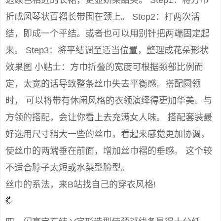
边颜色相近的长裙，更显娇柔甜美。 Step1：将方巾
折成风琴状百褶长带围在颈上。 Step2：打两次活
结，即成一个平结。或者也可以用别针把两端固定起
来。 Step3：将平结调至适当位置，整理成花朵形状
效果图 小贴士：方巾折叠的宽度可根据颈部比例而
定，太宽的话导致整条丝巾失去平衡感。搭配圆领
时， 可以将带有休闲风格的衣领演绎得更加华美。与
方领的搭配，会让你看上去充满女人味。 搭配套装最
好选用尺寸稍大一些的丝巾，看起来感觉更加协调，
使丝巾的两端垂在前面，增加丝巾褶的垂感。 这个较
不适合脖子太短或水梨型脸型。
丝巾的系法，来B站找自己的穿衣风格!