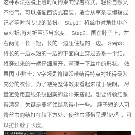
这种系法摆脱上班时间拘束的穿着样式，轻松自然又
不俗气。可以搭配西装式套装，适合从事杂志编辑或
记者等时尚专业的装扮。 Step1：将丝巾对角往中心
点对折,再对折至适当宽度。 Step2：围在脖子上，左
右两侧一长一短，长的一边压住短的一边。 Step3：
将长的一边从短的一边的下面向上穿过去系一个结。
将穿过来的一端仔细展开，整理一下丝巾的形状。 效
果图 小贴士：V字领是将阔领带结得特点衬托得最为
充分的衣领。为了避免整体效果看起来过于硬朗， 尽
量避免用直线条纹图案的丝巾来搭配。想要将领结系
得漂亮，关键是要将领结系得小一些。 脖子短的人可
将丝巾的结打在较下方处，使丝巾领带呈现较V型，可
以拉长脖子长度。