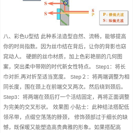
八、彩色U型结 此种系法造型自然、流畅，能够提高
你的时尚指数。因为丝巾结在背后，让你的背影也窈
窕动人。 硬朗的丝巾材质，加上色彩艳丽的几何图
案，突出柔中带刚的时代新女性特点。 Step1：将长
巾对折,再对折至适当宽度。 Step２：将两端调整为相
同长度，围在颈上在前端交叉两次。然后绕到颈后。
Step3：将两端在颈后打一个活结固定，再将正面调整
为完美的交叉形状。 效果图 小贴士：此种结法搭配低
领吊带，点缀空荡荡的脖颈， 修饰颈部过于细长的缺
憾，既保暖又能塑造高贵典雅的形象。如果搭配高