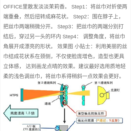
OFFICE里散发淡淡茉莉香。 Step1：将丝巾对折使两
端重叠，然后扭转成麻花状。 Step2：围在脖子上，
把丝巾两端稍微分开。 Step3：把丝巾的两端分别打
结后，穿过另一头的环内 Step4： 调整角度，将丝巾
角展开成漂亮的形状。 效果图 小贴士：利用美丽的丝
巾结成花状系在颈侧，不仅使脸庞增色，造型也更具
立体感， 达到画龙点晴的效果。建议最好选用质地轻
柔的浅色调丝巾，将丝巾系得稍斜一点效果会更好。