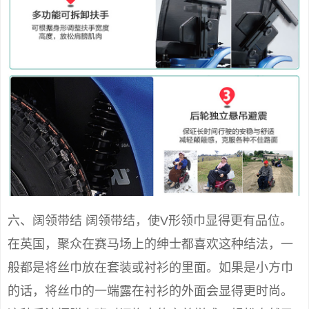
六、阔领带结 阔领带结，使V形领巾显得更有品位。
在英国，聚众在赛马场上的绅士都喜欢这种结法，一
般都是将丝巾放在套装或衬衫的里面。如果是小方巾
的话，将丝巾的一端露在衬衫的外面会显得更时尚。