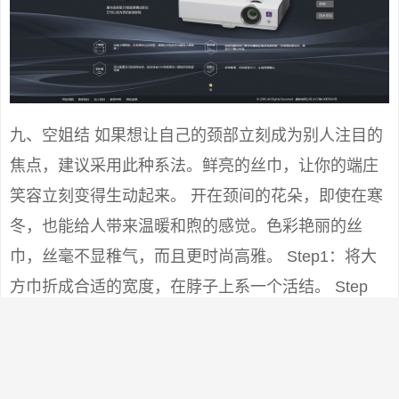
九、空姐结 如果想让自己的颈部立刻成为别人注目的
焦点，建议采用此种系法。鲜亮的丝巾，让你的端庄
笑容立刻变得生动起来。 开在颈间的花朵，即使在寒
冬，也能给人带来温暖和煦的感觉。色彩艳丽的丝
巾，丝毫不显稚气，而且更时尚高雅。 Step1：将大
方巾折成合适的宽度，在脖子上系一个活结。 Step
２：打一个单边蝴蝶结，转至颈侧。将单边蝴蝶结整
理成花朵状。 Step3：将短的一端丝巾角扭紧成麻花
状，在花朵下方由顺时针方向（给别人打时为逆时针