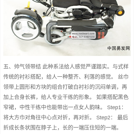
五、帅气领带结 此种系法给人感觉严谨踏实。与式样
传统的衬衫搭配，给人一种整齐、利落的感觉。 丝巾
领带上圆形和方块的组合打破白衬衫的沉闷单调，再
加上合身长裤，给人专业干练的形象。 如果搭配黑色
窄裙，中性干练中也能带出一点女人韵味。 Step1：
将大方巾对角往中心点对折，再对折。 Step2： 最后
折成长条状围在脖子上，长的一端压住短的一端。