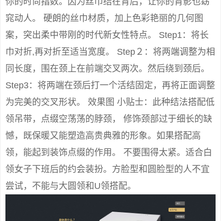
你的时尚指数。因为丝巾结在背后，让你的背影也窈
窕动人。 硬朗的丝巾材质，加上色彩艳丽的几何图
案，突出柔中带刚的时代新女性特点。 Step1：将长
巾对折,再对折至适当宽度。 Step２：将两端调整为相
同长度，围在颈上在前端交叉两次。然后绕到颈后。
Step3：将两端在颈后打一个活结固定，再将正面调整
为完美的交叉形状。 效果图 小贴士：此种结法搭配低
领吊带，点缀空荡荡的脖颈， 修饰颈部过于细长的缺
憾，既保暖又能塑造高贵典雅的形象。如果搭配高
领，能起到装饰点缀的作用。 不要围得太紧。适合白
领女子下班后的约会装扮。方脸型和圆脸型的人不宜
尝试，不能与大圆领和U领搭配。