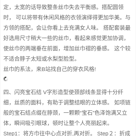
定，太宽的话导致整条丝巾失去平衡感。搭配圆领
时， 可以将带有休闲风格的衣领演绎得更加华美。与
方领的搭配，会让你看上去充满女人味。 搭配套装最
好选用尺寸稍大一些的丝巾，看起来感觉更加协调，
使丝巾的两端垂在前面，增加丝巾褶的垂感。 这个较
不适合脖子太短或水梨型脸型。
丝巾的系法，来B站找自己的穿衣风格!
四、闪亮宝石结 V字形造型使颈部线条显得十分纤
细，丝质的面料，有助于调整结眼的立体感。 如项链
般的宝石结点缀在脖颈，一颗颗“宝石”色泽饱满又立
体，瞬间吸引眼球，顿时让整个人亮丽起来。
Step1：将方巾往中心点对折,再对折。 Step２：折成