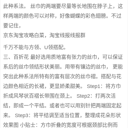
此种系法。 丝巾的两端要尽量等长地围在脖子上，这
样两端的颜色可以对称，好像蝴蝶的彩色翅膀。不过
要记住，
京东淘宝攻略白菜，淘宝线报线报群
千万不能与方领、U领搭配。
三、百折花 最好选用质地富有张力的丝巾，可以保证
系后的丝巾领结形状美丽。用带有镶边的丝巾， 更能
突出此种系法所特有的富有层次的丝巾褶。搭配与花
边颜色相近的长裙，更显娇柔甜美。 Step1：将方巾
折成风琴状百褶长带围在颈上。 Step2：打两次活
结，即成一个平结。或者也可以用别针把两端固定起
来。 Step3：将平结调至适当位置，整理成花朵形状
效果图 小贴士：方巾折叠的宽度可根据颈部比例而