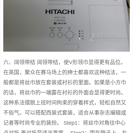
六、阔领带结 阔领带结，使V形领巾显得更有品位。
在英国，聚众在赛马场上的绅士都喜欢这种结法，一
般都是将丝巾放在套装或衬衫的里面。如果是小方巾
的话，将丝巾的一端露在衬衫的外面会显得更时尚。
这种系法摆脱上班时间拘束的穿着样式，轻松自然又
不俗气。可以搭配西装式套装，适合从事杂志编辑或
记者等时尚专业的装扮。 Step1：将丝巾对角往中心
点对折,再对折至适当宽度。 Step2：围在脖子上，左