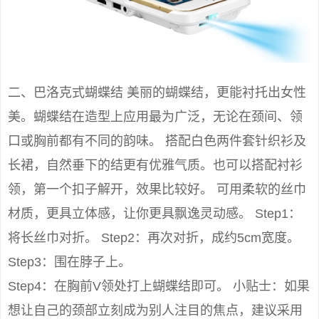
二、巴洛克式蝴蝶结 美丽的蝴蝶结，更能衬托出女性
美。蝴蝶结在造型上应用最为广泛，无论在颈间、领
口或胸前都有不同的韵味。 搭配白色两件套针织衫及
长裙，自然垂下的结更有优雅气质。也可以搭配衬衫
领，第一个扣子解开，效果比较好。 可用柔软的丝巾
材质，更具立体感，让你更具飘逸灵动感。 Step1：
将长丝巾对折。 Step2：再次对折，成约5cm宽度。
Step3：围在脖子上。
Step4：在胸前V领处打上蝴蝶结即可。 小贴士：如果
想让自己的颈部立刻成为别人注目的焦点，建议采用