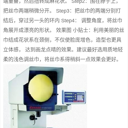
端重叠，然后扭转成麻花状。 Step2：围在脖子上，
把丝巾两端稍微分开。 Step3：把丝巾的两端分别打
结后，穿过另一头的环内 Step4： 调整角度，将丝巾
角展开成漂亮的形状。 效果图 小贴士：利用美丽的丝
巾结成花状系在颈侧，不仅使脸庞增色，造型也更具
立体感， 达到画龙点晴的效果。建议最好选用质地轻
柔的浅色调丝巾，将丝巾系得稍斜一点效果会更好。