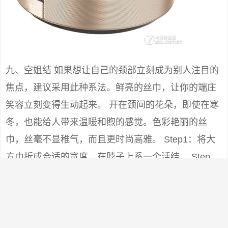
九、空姐结 如果想让自己的颈部立刻成为别人注目的
焦点，建议采用此种系法。鲜亮的丝巾，让你的端庄
笑容立刻变得生动起来。 开在颈间的花朵，即使在寒
冬，也能给人带来温暖和煦的感觉。色彩艳丽的丝
巾，丝毫不显稚气，而且更时尚高雅。 Step1：将大
方巾折成合适的宽度，在脖子上系一个活结。 Step
２：打一个单边蝴蝶结，转至颈侧。将单边蝴蝶结整
理成花朵状。 Step3：将短的一端丝巾角扭紧成麻花
状，在花朵下方由顺时针方向（给别人打时为逆时针
方向）盘绕。 Step4： 结尾刚好可塞进蝴蝶结的结眼