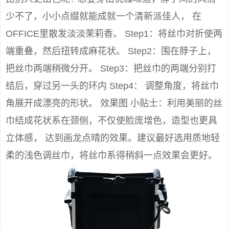
少不了，小小点缀就能成就一个清新派佳人， 在
OFFICE里散发淡淡茉莉香。 Step1：将丝巾对折使两
端重叠，然后扭转成麻花状。 Step2：围在脖子上，
把丝巾两端稍微分开。 Step3：把丝巾的两端分别打
结后，穿过另一头的环内 Step4： 调整角度，将丝巾
角展开成漂亮的形状。 效果图 小贴士：利用美丽的丝
巾结成花状系在颈侧，不仅使脸庞增色，造型也更具
立体感， 达到画龙点晴的效果。建议最好选用质地轻
柔的浅色调丝巾，将丝巾系得稍斜一点效果会更好。