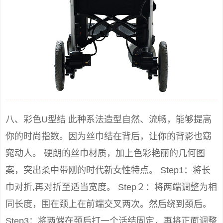
八、彩色U型结 此种系法造型自然、流畅，能够提高
你的时尚指数。因为丝巾结在背后，让你的背影也窈
窕动人。 硬朗的丝巾材质，加上色彩艳丽的几何图
案，突出柔中带刚的时代新女性特点。 Step1：将长
巾对折,再对折至适当宽度。 Step２：将两端调整为相
同长度，围在颈上在前端交叉两次。然后绕到颈后。
Step3：将两端在颈后打一个活结固定，再将正面调整