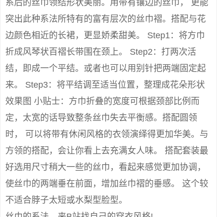
系后的丝巾领结形状美丽。用带有镶边的丝巾， 更能
突出此种系法所特有的富有层次的丝巾褶。搭配与花
边颜色相近的长裙，更显娇柔甜美。 Step1：将方巾
折成风琴状百褶长带围在颈上。 Step2：打两次活
结，即成一个平结。或者也可以用别针把两端固定起
来。 Step3：将平结调至适当位置，整理成花朵形状
效果图 小贴士：方巾折叠的宽度可根据颈部比例而
定，太宽的话导致整条丝巾失去平衡感。搭配圆领
时， 可以将带有休闲风格的衣领演绎得更加华美。与
方领的搭配，会让你看上去充满女人味。 搭配套装最
好选用尺寸稍大一些的丝巾，看起来感觉更加协调，
使丝巾的两端垂在前面，增加丝巾褶的垂感。 这个较
不适合脖子太短或水梨型脸型。
丝巾的系法，来B站找自己的穿衣风格!