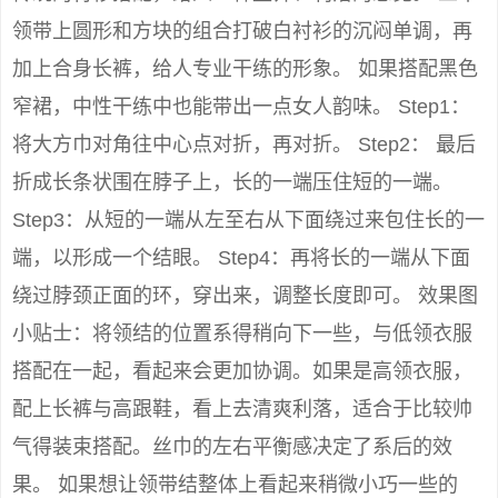
领带上圆形和方块的组合打破白衬衫的沉闷单调，再
加上合身长裤，给人专业干练的形象。 如果搭配黑色
窄裙，中性干练中也能带出一点女人韵味。 Step1：
将大方巾对角往中心点对折，再对折。 Step2： 最后
折成长条状围在脖子上，长的一端压住短的一端。
Step3：从短的一端从左至右从下面绕过来包住长的一
端，以形成一个结眼。 Step4：再将长的一端从下面
绕过脖颈正面的环，穿出来，调整长度即可。 效果图
小贴士：将领结的位置系得稍向下一些，与低领衣服
搭配在一起，看起来会更加协调。如果是高领衣服，
配上长裤与高跟鞋，看上去清爽利落，适合于比较帅
气得装束搭配。丝巾的左右平衡感决定了系后的效
果。 如果想让领带结整体上看起来稍微小巧一些的