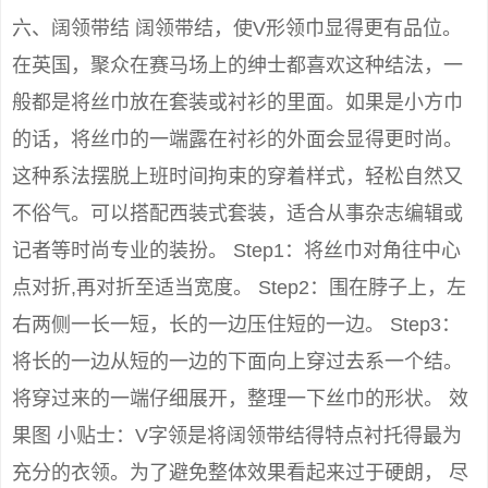
六、阔领带结 阔领带结，使V形领巾显得更有品位。
在英国，聚众在赛马场上的绅士都喜欢这种结法，一
般都是将丝巾放在套装或衬衫的里面。如果是小方巾
的话，将丝巾的一端露在衬衫的外面会显得更时尚。
这种系法摆脱上班时间拘束的穿着样式，轻松自然又
不俗气。可以搭配西装式套装，适合从事杂志编辑或
记者等时尚专业的装扮。 Step1：将丝巾对角往中心
点对折,再对折至适当宽度。 Step2：围在脖子上，左
右两侧一长一短，长的一边压住短的一边。 Step3：
将长的一边从短的一边的下面向上穿过去系一个结。
将穿过来的一端仔细展开，整理一下丝巾的形状。 效
果图 小贴士：V字领是将阔领带结得特点衬托得最为
充分的衣领。为了避免整体效果看起来过于硬朗， 尽