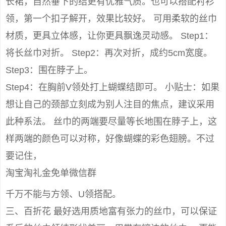
长裙，自然垂下的结更有优雅气质。也可以搭配衬衫
领，第一个扣子解开，效果比较好。 可用柔软的丝巾
材质，更具立体感，让你更具飘逸灵动感。 Step1：
将长丝巾对折。 Step2：再次对折，成约5cm宽度。
Step3：围在脖子上。
Step4：在胸前V领处打上蝴蝶结即可。 小贴士：如果
想让自己的颈部立刻成为别人注目的焦点，建议采用
此种系法。 丝巾的两端要尽量等长地围在脖子上，这
样两端的颜色可以对称，好像蝴蝶的彩色翅膀。不过
要记住，
淘宝淘礼金免单微信群
千万不能与方领、U领搭配。
三、百折花 最好选用质地富有张力的丝巾，可以保证