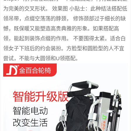
为完美的交叉形状。 效果图 小贴士：此种结法搭配低
领吊带，点缀空荡荡的脖颈， 修饰颈部过于细长的缺
憾，既保暖又能塑造高贵典雅的形象。如果搭配高
领，能起到装饰点缀的作用。 不要围得太紧。适合白
领女子下班后的约会装扮。方脸型和圆脸型的人不宜
尝试，不能与大圆领和U领搭配。