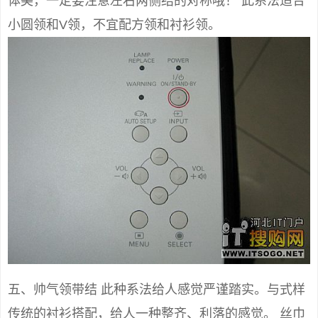
体美，一定要注意左右两侧结的对称哦！ 此系法适合
小圆领和V领，不宜配方领和衬衫领。
五、帅气领带结 此种系法给人感觉严谨踏实。与式样
传统的衬衫搭配，给人一种整齐、利落的感觉。 丝巾