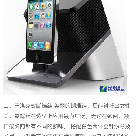
二、巴洛克式蝴蝶结 美丽的蝴蝶结，更能衬托出女性
美。蝴蝶结在造型上应用最为广泛，无论在颈间、领
口或胸前都有不同的韵味。 搭配白色两件套针织衫及