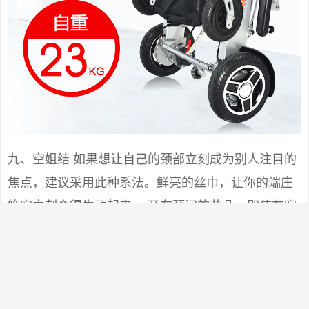
九、空姐结 如果想让自己的颈部立刻成为别人注目的
焦点，建议采用此种系法。鲜亮的丝巾，让你的端庄
笑容立刻变得生动起来。 开在颈间的花朵，即使在寒
冬，也能给人带来温暖和煦的感觉。色彩艳丽的丝
巾，丝毫不显稚气，而且更时尚高雅。 Step1：将大
方巾折成合适的宽度，在脖子上系一个活结。 Step
２：打一个单边蝴蝶结，转至颈侧。将单边蝴蝶结整