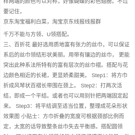
样两端的颜色可以对称，好像蝴蝶的彩色翅膀。不过
要记住，
京东淘宝福利白菜，淘宝京东线报线报群
千万不能与方领、U领搭配。
三、百折花 最好选用质地富有张力的丝巾，可以保证
系后的丝巾领结形状美丽。用带有镶边的丝巾， 更能
突出此种系法所特有的富有层次的丝巾褶。搭配与花
边颜色相近的长裙，更显娇柔甜美。 Step1：将方巾
折成风琴状百褶长带围在颈上。 Step2：打两次活
结，即成一个平结。或者也可以用别针把两端固定起
来。 Step3：将平结调至适当位置，整理成花朵形状
效果图 小贴士：方巾折叠的宽度可根据颈部比例而
定，太宽的话导致整条丝巾失去平衡感。搭配圆领