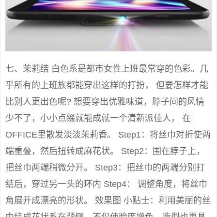
七、茉莉结 白色系是都市女性上班最常穿的色彩。几
乎所有的上班族都能穿出这样的打扮， 但要怎样才能
比别人更出色呢? 想要穿出优雅味道，脖子间的风情
少不了，小小点缀就能成就一个清新派佳人， 在
OFFICE里散发淡淡茉莉香。 Step1：将丝巾对折使两
端重叠，然后扭转成麻花状。 Step2：围在脖子上，
把丝巾两端稍微分开。 Step3：把丝巾的两端分别打
结后，穿过另一头的环内 Step4： 调整角度，将丝巾
角展开成漂亮的形状。 效果图 小贴士：利用美丽的丝
巾结成花状系在颈侧，不仅使脸庞增色，造型也更具