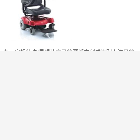
九、空姐结 如果想让自己的颈部立刻成为别人注目的
焦点，建议采用此种系法。鲜亮的丝巾，让你的端庄
笑容立刻变得生动起来。 开在颈间的花朵，即使在寒
冬，也能给人带来温暖和煦的感觉。色彩艳丽的丝
巾，丝毫不显稚气，而且更时尚高雅。 Step1：将大
方巾折成合适的宽度，在脖子上系一个活结。 Step
２：打一个单边蝴蝶结，转至颈侧。将单边蝴蝶结整
理成花朵状。 Step3：将短的一端丝巾角扭紧成麻花
状，在花朵下方由顺时针方向（给别人打时为逆时针