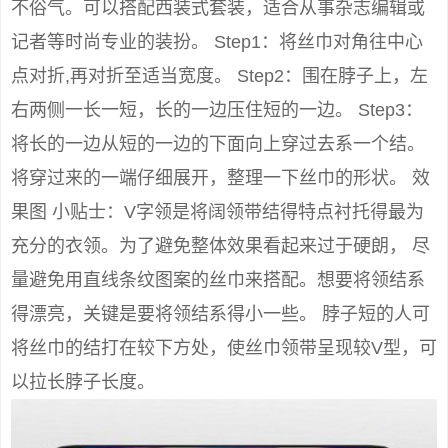
不俗气。可以搭配西装式套装，适合从事杂志编辑或
记者等时尚专业的装扮。 Step1：将丝巾对角往中心
点对折,再对折至适当宽度。 Step2：围在脖子上，左
右两侧一长一短，长的一边压住短的一边。 Step3：
将长的一边从短的一边的下面向上穿过去系一个结。
将穿过来的一端仔细展开，整理一下丝巾的形状。 效
果图 小贴士：V字领是将阔领带结得特点衬托得最为
充分的衣领。为了避免整体效果看起来过于硬朗， 尽
量避免用直线条纹图案的丝巾来搭配。想要将领结系
得漂亮，关键是要将领结系得小一些。 脖子短的人可
将丝巾的结打在较下方处，使丝巾领带呈现较V型，可
以拉长脖子长度。