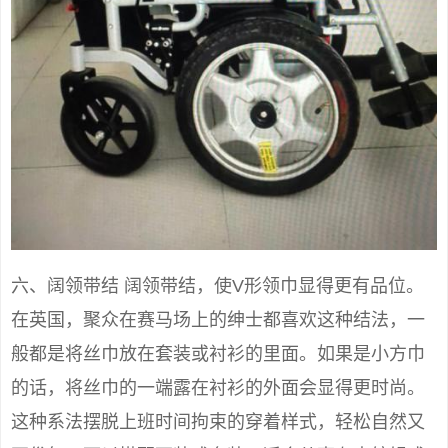
六、阔领带结 阔领带结，使V形领巾显得更有品位。
在英国，聚众在赛马场上的绅士都喜欢这种结法，一
般都是将丝巾放在套装或衬衫的里面。如果是小方巾
的话，将丝巾的一端露在衬衫的外面会显得更时尚。
这种系法摆脱上班时间拘束的穿着样式，轻松自然又