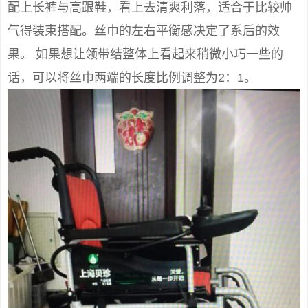
配上长裤与高跟鞋，看上去清爽利落，适合于比较帅
气得装束搭配。丝巾的左右平衡感决定了系后的效
果。 如果想让领带结整体上看起来稍微小巧一些的
话，可以将丝巾两端的长度比例调整为2：1。