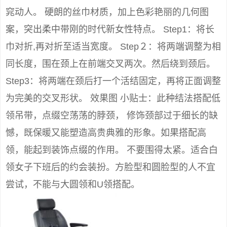
窕动人。 硬朗的丝巾材质，加上色彩艳丽的几何图
案，突出柔中带刚的时代新女性特点。 Step1：将长
巾对折,再对折至适当宽度。 Step２：将两端调整为相
同长度，围在颈上在前端交叉两次。然后绕到颈后。
Step3：将两端在颈后打一个活结固定，再将正面调整
为完美的交叉形状。 效果图 小贴士：此种结法搭配低
领吊带，点缀空荡荡的脖颈， 修饰颈部过于细长的缺
憾，既保暖又能塑造高贵典雅的形象。如果搭配高
领，能起到装饰点缀的作用。 不要围得太紧。适合白
领女子下班后的约会装扮。方脸型和圆脸型的人不宜
尝试，不能与大圆领和U领搭配。