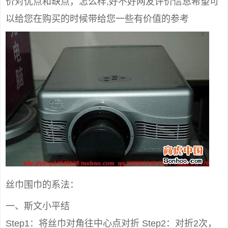
价对优点和缺点，怎么样,好不好网友评价信息希望可
以给您在购买的时候带给您一些有价值的参考
丝巾围巾的系法：
一、斯文小平结
Step1：将丝巾对角往中心点对折 Step2：对折2次，