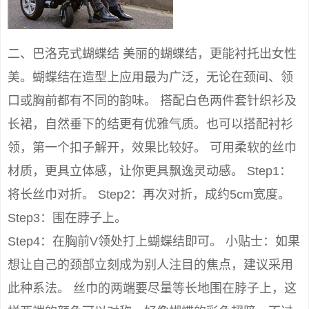
二、巴洛克式蝴蝶结 美丽的蝴蝶结，更能衬托出女性
美。蝴蝶结在造型上应用最为广泛，无论在颈间、领
口或胸前都有不同的韵味。 搭配白色两件套针织衫及
长裙，自然垂下的结更有优雅气质。也可以搭配衬衫
领，第一个扣子解开，效果比较好。 可用柔软的丝巾
材质，更具立体感，让你更具飘逸灵动感。 Step1：
将长丝巾对折。 Step2：再次对折，成约5cm宽度。
Step3：围在脖子上。
Step4：在胸前V领处打上蝴蝶结即可。 小贴士：如果
想让自己的颈部立刻成为别人注目的焦点，建议采用
此种系法。 丝巾的两端要尽量等长地围在脖子上，这