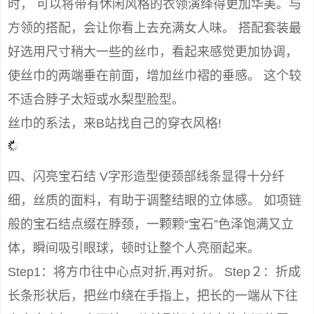
时， 可以将带有休闲风格的衣领演绎得更加华美。与
方领的搭配，会让你看上去充满女人味。 搭配套装最
好选用尺寸稍大一些的丝巾，看起来感觉更加协调，
使丝巾的两端垂在前面，增加丝巾褶的垂感。 这个较
不适合脖子太短或水梨型脸型。
丝巾的系法，来B站找自己的穿衣风格!
四、闪亮宝石结 V字形造型使颈部线条显得十分纤
细，丝质的面料，有助于调整结眼的立体感。 如项链
般的宝石结点缀在脖颈，一颗颗“宝石”色泽饱满又立
体，瞬间吸引眼球，顿时让整个人亮丽起来。
Step1：将方巾往中心点对折,再对折。 Step２：折成
长条形状后，把丝巾绕在手指上，把长的一端从下往