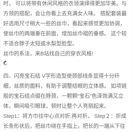
时， 可以将带有休闲风格的衣领演绎得更加华美。与
方领的搭配，会让你看上去充满女人味。 搭配套装最
好选用尺寸稍大一些的丝巾，看起来感觉更加协调，
使丝巾的两端垂在前面，增加丝巾褶的垂感。 这个较
不适合脖子太短或水梨型脸型。
丝巾的系法，来B站找自己的穿衣风格!
四、闪亮宝石结 V字形造型使颈部线条显得十分纤
细，丝质的面料，有助于调整结眼的立体感。 如项链
般的宝石结点缀在脖颈，一颗颗“宝石”色泽饱满又立
体，瞬间吸引眼球，顿时让整个人亮丽起来。
Step1：将方巾往中心点对折,再对折。 Step２：折成
长条形状后，把丝巾绕在手指上，把长的一端从下往