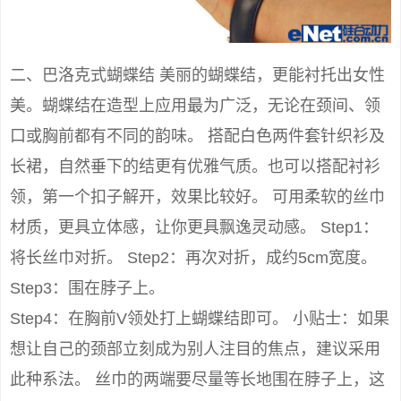
二、巴洛克式蝴蝶结 美丽的蝴蝶结，更能衬托出女性
美。蝴蝶结在造型上应用最为广泛，无论在颈间、领
口或胸前都有不同的韵味。 搭配白色两件套针织衫及
长裙，自然垂下的结更有优雅气质。也可以搭配衬衫
领，第一个扣子解开，效果比较好。 可用柔软的丝巾
材质，更具立体感，让你更具飘逸灵动感。 Step1：
将长丝巾对折。 Step2：再次对折，成约5cm宽度。
Step3：围在脖子上。
Step4：在胸前V领处打上蝴蝶结即可。 小贴士：如果
想让自己的颈部立刻成为别人注目的焦点，建议采用
此种系法。 丝巾的两端要尽量等长地围在脖子上，这