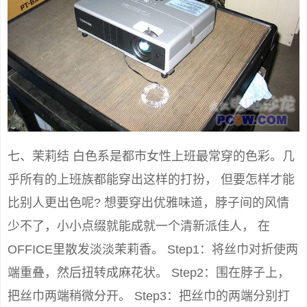
七、茉莉结 白色系是都市女性上班最常穿的色彩。几
乎所有的上班族都能穿出这样的打扮， 但要怎样才能
比别人更出色呢? 想要穿出优雅味道，脖子间的风情
少不了，小小点缀就能成就一个清新派佳人， 在
OFFICE里散发淡淡茉莉香。 Step1：将丝巾对折使两
端重叠，然后扭转成麻花状。 Step2：围在脖子上，
把丝巾两端稍微分开。 Step3：把丝巾的两端分别打