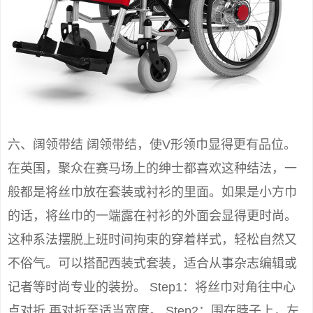
六、阔领带结 阔领带结，使V形领巾显得更有品位。
在英国，聚众在赛马场上的绅士都喜欢这种结法，一
般都是将丝巾放在套装或衬衫的里面。如果是小方巾
的话，将丝巾的一端露在衬衫的外面会显得更时尚。
这种系法摆脱上班时间拘束的穿着样式，轻松自然又
不俗气。可以搭配西装式套装，适合从事杂志编辑或
记者等时尚专业的装扮。 Step1：将丝巾对角往中心
点对折,再对折至适当宽度。 Step2：围在脖子上，左