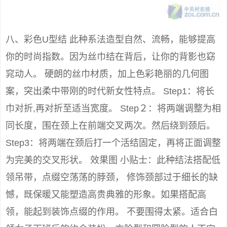
八、彩色U型结 此种系法造型自然、流畅，能够提高
你的时尚指数。因为丝巾结在背后，让你的背影也窈
窕动人。 硬朗的丝巾材质，加上色彩艳丽的几何图
案，突出柔中带刚的时代新女性特点。 Step1：将长
巾对折,再对折至适当宽度。 Step２：将两端调整为相
同长度，围在颈上在前端交叉两次。然后绕到颈后。
Step3：将两端在颈后打一个活结固定，再将正面调整
为完美的交叉形状。 效果图 小贴士：此种结法搭配低
领吊带，点缀空荡荡的脖颈， 修饰颈部过于细长的缺
憾，既保暖又能塑造高贵典雅的形象。如果搭配高
领，能起到装饰点缀的作用。 不要围得太紧。适合白