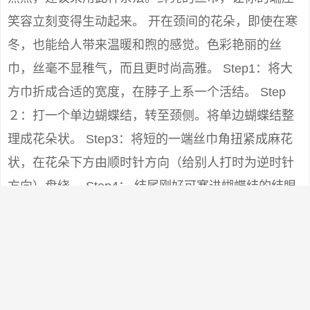
笑容立刻变得生动起来。 开在颈间的花朵，即使在寒
冬，也能给人带来温暖和煦的感觉。色彩艳丽的丝
巾，丝毫不显稚气，而且更时尚高雅。 Step1：将大
方巾折成合适的宽度，在脖子上系一个活结。 Step
２：打一个单边蝴蝶结，转至颈侧。将单边蝴蝶结整
理成花朵状。 Step3：将短的一端丝巾角扭紧成麻花
状，在花朵下方由顺时针方向（给别人打时为逆时针
方向）盘绕。 Step4： 结尾刚好可塞进蝴蝶结的结眼
内。整理好形状即可。 效果图 小贴士：这个结的关键
在于第2个步骤中，单边蝴蝶结花朵状的形成要诀：用
两手捏住结的两端， 将一端塞入另一端的孔内，再仔
细理成花状，最后将短的丝巾一角往下拉紧一些（拉
时手要按住花心），花朵就不容易松散。