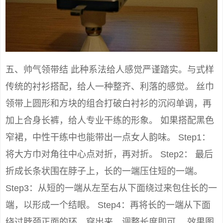
五、帅气领带结 此种系法给人感觉严谨踏实。与式样
传统的衬衫搭配，给人一种整齐、利落的感觉。 丝巾
领带上圆形和方块的组合打破白衬衫的沉闷单调，再
加上合身长裤，给人专业干练的形象。 如果搭配黑色
窄裙，中性干练中也能带出一点女人韵味。 Step1：
将大方巾对角往中心点对折，再对折。 Step2： 最后
折成长条状围在脖子上，长的一端压住短的一端。
Step3：从短的一端从左至右从下面绕过来包住长的一
端，以形成一个结眼。 Step4：再将长的一端从下面
绕过脖颈正面的环，穿出来，调整长度即可。 效果图