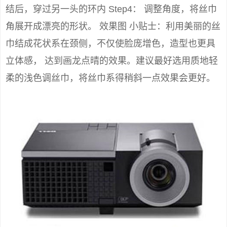
结后，穿过另一头的环内 Step4： 调整角度，将丝巾
角展开成漂亮的形状。 效果图 小贴士：利用美丽的丝
巾结成花状系在颈侧，不仅使脸庞增色，造型也更具
立体感， 达到画龙点晴的效果。建议最好选用质地轻
柔的浅色调丝巾，将丝巾系得稍斜一点效果会更好。