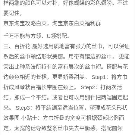
样两端的颜色可以对称，好像蝴蝶的彩色翅膀。不过
要记住，
京东淘宝攻略白菜，淘宝京东白菜福利群
千万不能与方领、U领搭配。
三、百折花 最好选用质地富有张力的丝巾，可以保证
系后的丝巾领结形状美丽。用带有镶边的丝巾， 更能
突出此种系法所特有的富有层次的丝巾褶。搭配与花
边颜色相近的长裙，更显娇柔甜美。 Step1：将方巾
折成风琴状百褶长带围在颈上。 Step2：打两次活
结，即成一个平结。或者也可以用别针把两端固定起
来。 Step3：将平结调至适当位置，整理成花朵形状
效果图 小贴士：方巾折叠的宽度可根据颈部比例而
定，太宽的话导致整条丝巾失去平衡感。搭配圆领