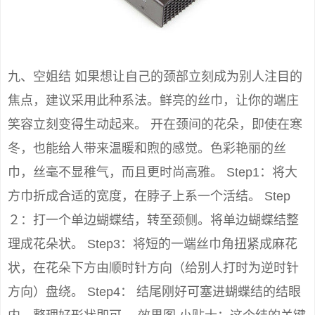
九、空姐结 如果想让自己的颈部立刻成为别人注目的
焦点，建议采用此种系法。鲜亮的丝巾，让你的端庄
笑容立刻变得生动起来。 开在颈间的花朵，即使在寒
冬，也能给人带来温暖和煦的感觉。色彩艳丽的丝
巾，丝毫不显稚气，而且更时尚高雅。 Step1：将大
方巾折成合适的宽度，在脖子上系一个活结。 Step
２：打一个单边蝴蝶结，转至颈侧。将单边蝴蝶结整
理成花朵状。 Step3：将短的一端丝巾角扭紧成麻花
状，在花朵下方由顺时针方向（给别人打时为逆时针
方向）盘绕。 Step4： 结尾刚好可塞进蝴蝶结的结眼