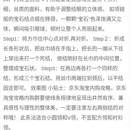
细，丝质的面料，有助于调整结眼的立体感。 如项链
般的宝石结点缀在脖颈，一颗颗“宝石”色泽饱满又立
体，瞬间吸引眼球，顿时让整个人亮丽起来。
Step1：将方巾往中心点对折,再对折。 Step２：折成
长条形状后，把丝巾绕在手指上，把长的一端从下往
上穿出来打一个死结， 使结刚好在长巾的中间位置，
整理成宝石状。 Step3：在两边再各打一个同样的
结，形成三个宝石结。将丝巾两端拉到颈后，以平结
固定即可。 效果图 小贴士：京东淘宝内购攻略，京东
淘宝攻略内购群要使线条规律地呈现出井然有序、兼
具感性与理性的整体美，一定要注意左右两侧结的对
称哦！ 此系法适合小圆领和V领，不宜配方领和衬衫
领。