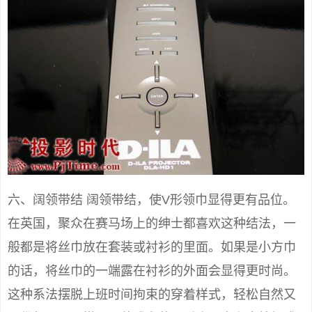
六、阔领带结 阔领带结，使V形领巾显得更有品位。
在英国，聚众在赛马场上的绅士都喜欢这种结法，一
般都是将丝巾放在套装或衬衫的里面。如果是小方巾
的话，将丝巾的一端露在衬衫的外面会显得更时尚。
这种系法摆脱上班时间拘束的穿着样式，轻松自然又