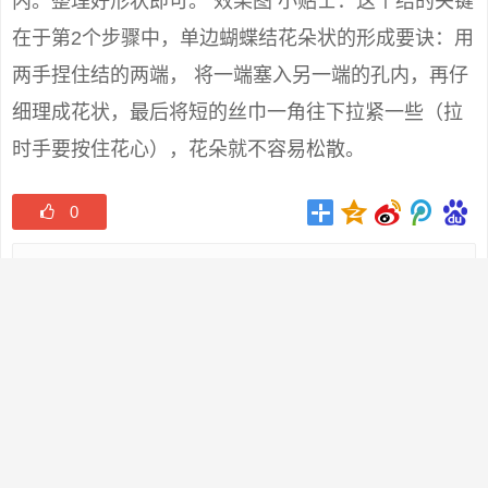
内。整理好形状即可。 效果图 小贴士：这个结的关键
在于第2个步骤中，单边蝴蝶结花朵状的形成要诀：用
两手捏住结的两端， 将一端塞入另一端的孔内，再仔
细理成花状，最后将短的丝巾一角往下拉紧一些（拉
时手要按住花心），花朵就不容易松散。
0
版权声明：
本站原创文章，于5年前 ，由
囧囧街
发表，共
2993个字。
转载请注明：
京东淘宝内购攻略，京东淘宝攻略内购群 - 囧囧街
+复制链接
上一篇:
蜂暴免单群是什么意思
下一篇:
京东淘宝攻略福利，京东淘宝薅羊毛线报群