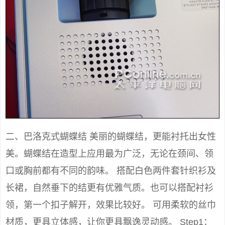
二、巴洛克式蝴蝶结 美丽的蝴蝶结，更能衬托出女性
美。蝴蝶结在造型上应用最为广泛，无论在颈间、领
口或胸前都有不同的韵味。 搭配白色两件套针织衫及
长裙，自然垂下的结更有优雅气质。也可以搭配衬衫
领，第一个扣子解开，效果比较好。 可用柔软的丝巾
材质，更具立体感，让你更具飘逸灵动感。 Step1：