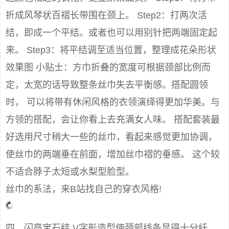
折成风琴状百褶长带围在颈上。 Step2：打两次活
结，即成一个平结。或者也可以用别针把两端固定起
来。 Step3：将平结调至适当位置，整理成花朵形状
效果图 小贴士：方巾折叠的宽度可根据颈部比例而
定，太宽的话导致整条丝巾失去平衡感。搭配圆领
时， 可以将带有休闲风格的衣领演绎得更加华美。与
方领的搭配，会让你看上去充满女人味。 搭配套装最
好选用尺寸稍大一些的丝巾，看起来感觉更加协调，
使丝巾的两端垂在前面，增加丝巾褶的垂感。 这个较
不适合脖子太短或水梨型脸型。
丝巾的系法，来B站找自己的穿衣风格!
四、闪亮宝石结 V字形造型使颈部线条显得十分纤