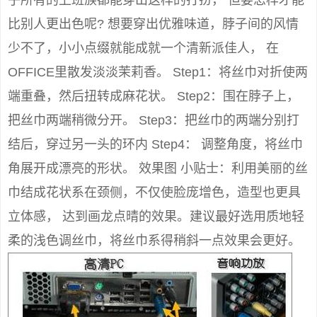
乎所有的上班族都能穿出这样的打扮， 但要怎样才能
比别人更出色呢? 想要穿出优雅味道，脖子间的风情
少不了，小小点缀就能成就一个清新派佳人， 在
OFFICE里散发淡淡茉莉香。 Step1：将丝巾对折使两
端重叠，然后扭转成麻花状。 Step2：围在脖子上，
把丝巾两端稍微分开。 Step3：把丝巾的两端分别打
结后，穿过另一头的环内 Step4： 调整角度，将丝巾
角展开成漂亮的形状。 效果图 小贴士：利用美丽的丝
巾结成花状系在颈侧，不仅使脸庞增色，造型也更具
立体感， 达到画龙点晴的效果。建议最好选用质地轻
柔的浅色调丝巾，将丝巾系得稍斜一点效果会更好。