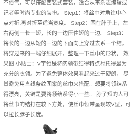
不俗气。可以搭配西装式套装，适合从事杂志编辑或
记者等时尚专业的装扮。 Step1：将丝巾对角往中心
点对折,再对折至适当宽度。 Step2：围在脖子上，左
右两侧一长一短，长的一边压住短的一边。 Step3：
将长的一边从短的一边的下面向上穿过去系一个结。
将穿过来的一端仔细展开，整理一下丝巾的形状。 效
果图 小贴士：V字领是将阔领带结得特点衬托得最为
充分的衣领。为了避免整体效果看起来过于硬朗， 尽
量避免用直线条纹图案的丝巾来搭配。想要将领结系
得漂亮，关键是要将领结系得小一些。 脖子短的人可
将丝巾的结打在较下方处，使丝巾领带呈现较V型，可
以拉长脖子长度。