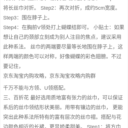
将长丝巾对折。 Step2：再次对折，成约5cm宽度。
Step3：围在脖子上。
Step4：在胸前V领处打上蝴蝶结即可。 小贴士：如果
想让自己的颈部立刻成为别人注目的焦点，建议采用
此种系法。 丝巾的两端要尽量等长地围在脖子上，这
样两端的颜色可以对称，好像蝴蝶的彩色翅膀。不过
要记住，
京东淘宝内购攻略，京东淘宝攻略内购群
千万不能与方领、U领搭配。
三、百折花 最好选用质地富有张力的丝巾，可以保证
系后的丝巾领结形状美丽。用带有镶边的丝巾， 更能
突出此种系法所特有的富有层次的丝巾褶。搭配与花
边颜色相近的长裙，更显娇柔甜美。 Step1：将方巾