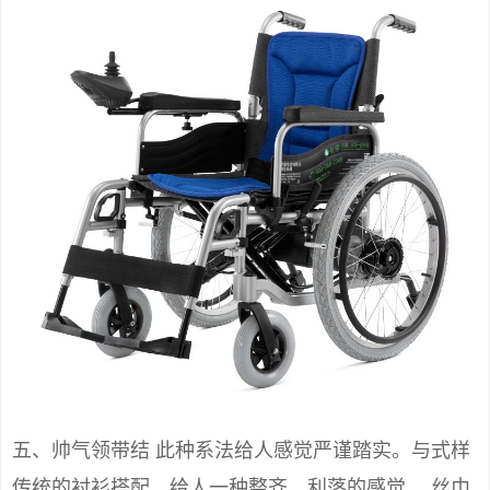
五、帅气领带结 此种系法给人感觉严谨踏实。与式样
传统的衬衫搭配，给人一种整齐、利落的感觉。 丝巾