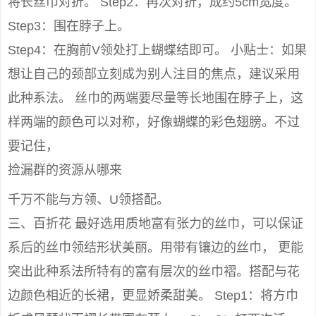
将长丝巾对折。 Step2：再次对折，成约5cm宽度。
Step3：围在脖子上。
Step4：在胸前V领处打上蝴蝶结即可。 小贴士：如果
想让自己的颈部立刻成为别人注目的焦点，建议采用
此种系法。 丝巾的两端要尽量等长地围在脖子上，这
样两端的颜色可以对称，好像蝴蝶的彩色翅膀。不过
要记住，
捡漏群的资源从哪来
千万不能与方领、U领搭配。
三、百折花 最好选用质地富有张力的丝巾，可以保证
系后的丝巾领结形状美丽。用带有镶边的丝巾， 更能
突出此种系法所特有的富有层次的丝巾褶。搭配与花
边颜色相近的长裙，更显娇柔甜美。 Step1：将方巾