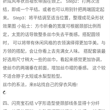
折成风琴状百褶长带围在颈上。 Step2：打两次活
结，即成一个平结。或者也可以用别针把两端固定起
来。 Step3：将平结调至适当位置，整理成花朵形状
效果图 小贴士：方巾折叠的宽度可根据颈部比例而
定，太宽的话导致整条丝巾失去平衡感。搭配圆领
时， 可以将带有休闲风格的衣领演绎得更加华美。与
方领的搭配，会让你看上去充满女人味。 搭配套装最
好选用尺寸稍大一些的丝巾，看起来感觉更加协调，
使丝巾的两端垂在前面，增加丝巾褶的垂感。 这个较
不适合脖子太短或水梨型脸型。
丝巾的系法，来B站找自己的穿衣风格!
四、闪亮宝石结 V字形造型使颈部线条显得十分纤