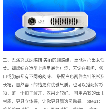
二、巴洛克式蝴蝶结 美丽的蝴蝶结，更能衬托出女性
美。蝴蝶结在造型上应用最为广泛，无论在颈间、领
口或胸前都有不同的韵味。 搭配白色两件套针织衫及
长裙，自然垂下的结更有优雅气质。也可以搭配衬衫
领，第一个扣子解开，效果比较好。 可用柔软的丝巾
材质，更具立体感，让你更具飘逸灵动感。 Step1：