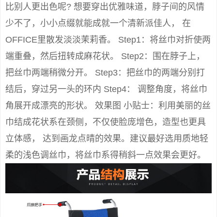
比别人更出色呢? 想要穿出优雅味道，脖子间的风情
少不了，小小点缀就能成就一个清新派佳人， 在
OFFICE里散发淡淡茉莉香。 Step1：将丝巾对折使两
端重叠，然后扭转成麻花状。 Step2：围在脖子上，
把丝巾两端稍微分开。 Step3：把丝巾的两端分别打
结后，穿过另一头的环内 Step4： 调整角度，将丝巾
角展开成漂亮的形状。 效果图 小贴士：利用美丽的丝
巾结成花状系在颈侧，不仅使脸庞增色，造型也更具
立体感， 达到画龙点晴的效果。建议最好选用质地轻
柔的浅色调丝巾，将丝巾系得稍斜一点效果会更好。