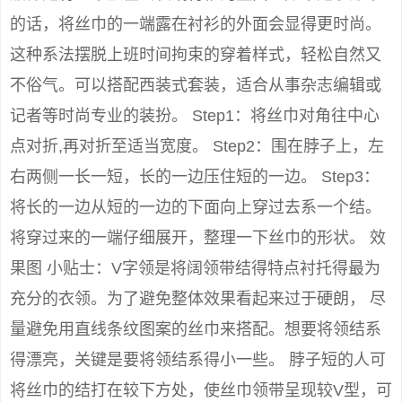
的话，将丝巾的一端露在衬衫的外面会显得更时尚。
这种系法摆脱上班时间拘束的穿着样式，轻松自然又
不俗气。可以搭配西装式套装，适合从事杂志编辑或
记者等时尚专业的装扮。 Step1：将丝巾对角往中心
点对折,再对折至适当宽度。 Step2：围在脖子上，左
右两侧一长一短，长的一边压住短的一边。 Step3：
将长的一边从短的一边的下面向上穿过去系一个结。
将穿过来的一端仔细展开，整理一下丝巾的形状。 效
果图 小贴士：V字领是将阔领带结得特点衬托得最为
充分的衣领。为了避免整体效果看起来过于硬朗， 尽
量避免用直线条纹图案的丝巾来搭配。想要将领结系
得漂亮，关键是要将领结系得小一些。 脖子短的人可
将丝巾的结打在较下方处，使丝巾领带呈现较V型，可