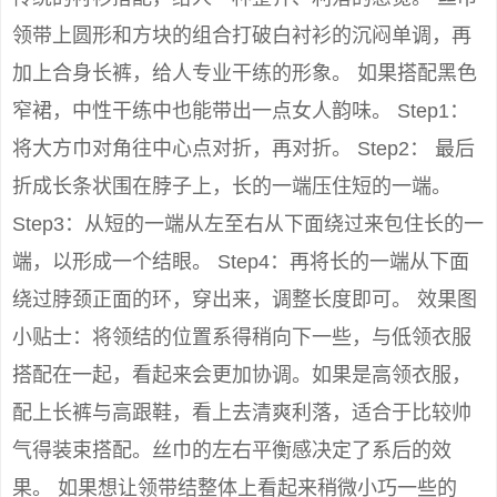
领带上圆形和方块的组合打破白衬衫的沉闷单调，再
加上合身长裤，给人专业干练的形象。 如果搭配黑色
窄裙，中性干练中也能带出一点女人韵味。 Step1：
将大方巾对角往中心点对折，再对折。 Step2： 最后
折成长条状围在脖子上，长的一端压住短的一端。
Step3：从短的一端从左至右从下面绕过来包住长的一
端，以形成一个结眼。 Step4：再将长的一端从下面
绕过脖颈正面的环，穿出来，调整长度即可。 效果图
小贴士：将领结的位置系得稍向下一些，与低领衣服
搭配在一起，看起来会更加协调。如果是高领衣服，
配上长裤与高跟鞋，看上去清爽利落，适合于比较帅
气得装束搭配。丝巾的左右平衡感决定了系后的效
果。 如果想让领带结整体上看起来稍微小巧一些的