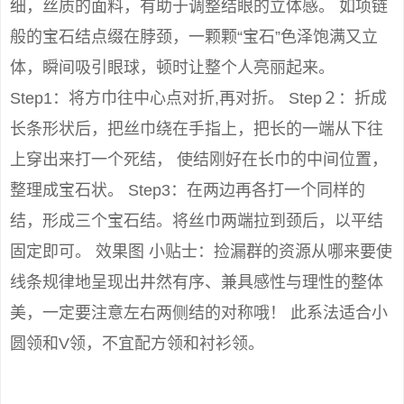
细，丝质的面料，有助于调整结眼的立体感。 如项链
般的宝石结点缀在脖颈，一颗颗“宝石”色泽饱满又立
体，瞬间吸引眼球，顿时让整个人亮丽起来。
Step1：将方巾往中心点对折,再对折。 Step２：折成
长条形状后，把丝巾绕在手指上，把长的一端从下往
上穿出来打一个死结， 使结刚好在长巾的中间位置，
整理成宝石状。 Step3：在两边再各打一个同样的
结，形成三个宝石结。将丝巾两端拉到颈后，以平结
固定即可。 效果图 小贴士：捡漏群的资源从哪来要使
线条规律地呈现出井然有序、兼具感性与理性的整体
美，一定要注意左右两侧结的对称哦！ 此系法适合小
圆领和V领，不宜配方领和衬衫领。