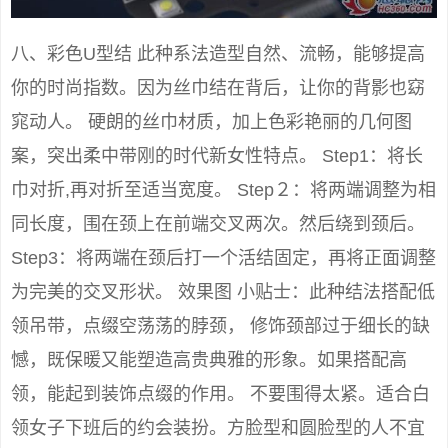
八、彩色U型结 此种系法造型自然、流畅，能够提高
你的时尚指数。因为丝巾结在背后，让你的背影也窈
窕动人。 硬朗的丝巾材质，加上色彩艳丽的几何图
案，突出柔中带刚的时代新女性特点。 Step1：将长
巾对折,再对折至适当宽度。 Step２：将两端调整为相
同长度，围在颈上在前端交叉两次。然后绕到颈后。
Step3：将两端在颈后打一个活结固定，再将正面调整
为完美的交叉形状。 效果图 小贴士：此种结法搭配低
领吊带，点缀空荡荡的脖颈， 修饰颈部过于细长的缺
憾，既保暖又能塑造高贵典雅的形象。如果搭配高
领，能起到装饰点缀的作用。 不要围得太紧。适合白
领女子下班后的约会装扮。方脸型和圆脸型的人不宜