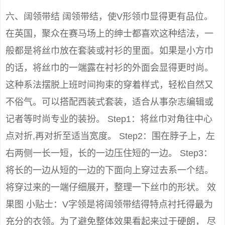
六、阔领带结 阔领带结，使V形领巾显得更有品位。
在英国，聚众在赛马场上的绅士都喜欢这种结法，一
般都是将丝巾放在套装或衬衫的里面。如果是小方巾
的话，将丝巾的一端露在衬衫的外面会显得更时尚。
这种系法摆脱上班时间拘束的穿着样式，轻松自然又
不俗气。可以搭配西装式套装，适合从事杂志编辑或
记者等时尚专业的装扮。 Step1：将丝巾对角往中心
点对折,再对折至适当宽度。 Step2：围在脖子上，左
右两侧一长一短，长的一边压住短的一边。 Step3：
将长的一边从短的一边的下面向上穿过去系一个结。
将穿过来的一端仔细展开，整理一下丝巾的形状。 效
果图 小贴士：V字领是将阔领带结得特点衬托得最为
充分的衣领。为了避免整体效果看起来过于硬朗， 尽