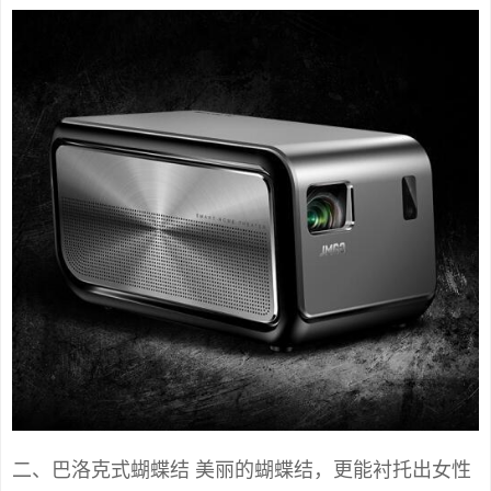
二、巴洛克式蝴蝶结 美丽的蝴蝶结，更能衬托出女性