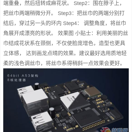
端重叠，然后扭转成麻花状。 Step2：围在脖子上，
把丝巾两端稍微分开。 Step3：把丝巾的两端分别打
结后，穿过另一头的环内 Step4： 调整角度，将丝巾
角展开成漂亮的形状。 效果图 小贴士：利用美丽的丝
巾结成花状系在颈侧，不仅使脸庞增色，造型也更具
立体感， 达到画龙点晴的效果。建议最好选用质地轻
柔的浅色调丝巾，将丝巾系得稍斜一点效果会更好。