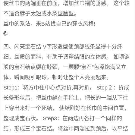
使丝巾的两端垂在前面，增加丝巾褶的垂感。 这个较
不适合脖子太短或水梨型脸型。
丝巾的系法，来B站找自己的穿衣风格!
四、闪亮宝石结 V字形造型使颈部线条显得十分纤
细，丝质的面料，有助于调整结眼的立体感。 如项链
般的宝石结点缀在脖颈，一颗颗“宝石”色泽饱满又立
体，瞬间吸引眼球，顿时让整个人亮丽起来。
Step1：将方巾往中心点对折,再对折。 Step２：折成
长条形状后，把丝巾绕在手指上，把长的一端从下往
上穿出来打一个死结， 使结刚好在长巾的中间位置，
整理成宝石状。 Step3：在两边再各打一个同样的
结，形成三个宝石结。将丝巾两端拉到颈后，以平结