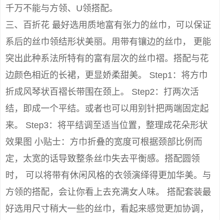
千万不能与方领、U领搭配。
三、百折花 最好选用质地富有张力的丝巾，可以保证
系后的丝巾领结形状美丽。用带有镶边的丝巾， 更能
突出此种系法所特有的富有层次的丝巾褶。搭配与花
边颜色相近的长裙，更显娇柔甜美。 Step1：将方巾
折成风琴状百褶长带围在颈上。 Step2：打两次活
结，即成一个平结。或者也可以用别针把两端固定起
来。 Step3：将平结调至适当位置，整理成花朵形状
效果图 小贴士：方巾折叠的宽度可根据颈部比例而
定，太宽的话导致整条丝巾失去平衡感。搭配圆领
时， 可以将带有休闲风格的衣领演绎得更加华美。与
方领的搭配，会让你看上去充满女人味。 搭配套装最
好选用尺寸稍大一些的丝巾，看起来感觉更加协调，