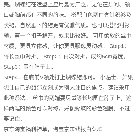
美。蝴蝶结在造型上应用最为广泛，无论在颈间、领
口或胸前都有不同的韵味。 搭配白色两件套针织衫及
长裙，自然垂下的结更有优雅气质。也可以搭配衬衫
领，第一个扣子解开，效果比较好。 可用柔软的丝巾
材质，更具立体感，让你更具飘逸灵动感。 Step1：
将长丝巾对折。 Step2：再次对折，成约5cm宽度。
Step3：围在脖子上。
Step4：在胸前V领处打上蝴蝶结即可。 小贴士：如果
想让自己的颈部立刻成为别人注目的焦点，建议采用
此种系法。 丝巾的两端要尽量等长地围在脖子上，这
样两端的颜色可以对称，好像蝴蝶的彩色翅膀。不过
要记住，
京东淘宝福利神单，淘宝京东线报白菜群