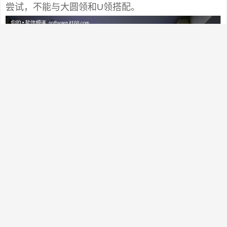
尝试，不能与大圆领和U领搭配。
九、空姐结 如果想让自己的颈部立刻成为别人注目的
焦点，建议采用此种系法。鲜亮的丝巾，让你的端庄
笑容立刻变得生动起来。 开在颈间的花朵，即使在寒
冬，也能给人带来温暖和煦的感觉。色彩艳丽的丝