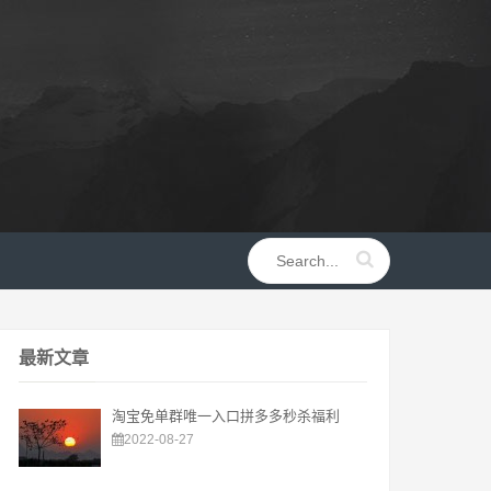
最新文章
淘宝免单群唯一入口拼多多秒杀福利
2022-08-27