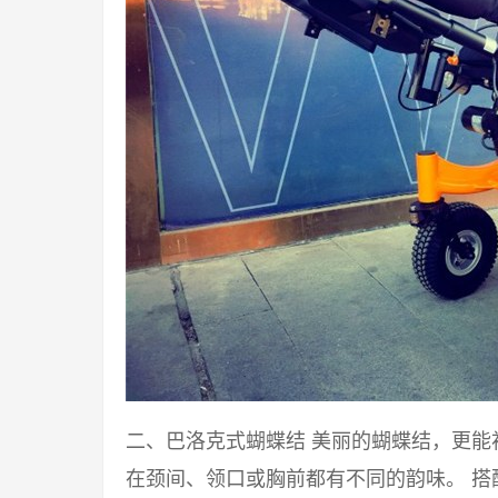
二、巴洛克式蝴蝶结 美丽的蝴蝶结，更
在颈间、领口或胸前都有不同的韵味。 