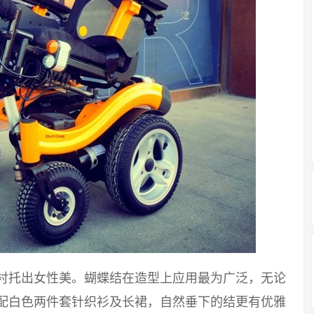
能衬托出女性美。蝴蝶结在造型上应用最为广泛，无论
搭配白色两件套针织衫及长裙，自然垂下的结更有优雅