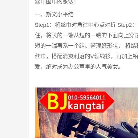
丝巾围巾的系法：
一、斯文小平结
Step1：将丝巾对角往中心点对折 Step2
住，将长的一端从短的一端的下面向上穿过来
短的一端再系一个结。整理好形状， 将结
丝巾，搭配清爽利落的V领线衫，再加上铅
爱，绝对成为办公室里的人气美女。