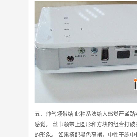
五、帅气领带结 此种系法给人感觉严谨
感觉。 丝巾领带上圆形和方块的组合打
的形象。 如果搭配黑色窄裙，中性干练中也