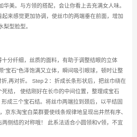
更加华美。与方领的搭配，会让你看上去充满女人味。
看起来感觉更加协调，使丝巾的两端垂在前面，增加
水梨型脸型。
得十分纤细，丝质的面料，有助于调整结眼的立体
颗“宝石”色泽饱满又立体，瞬间吸引眼球，顿时让整
对折,再对折。 Step２：折成长条形状后，把丝巾绕在
个死结， 使结刚好在长巾的中间位置，整理成宝石
结，形成三个宝石结。将丝巾两端拉到颈后，以平结固
毛，京东淘宝白菜群要使线条规律地呈现出井然有序、
两侧结的对称哦！ 此系法适合小圆领和V领，不宜