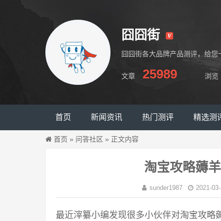
囧囧街
囧囧街各大品牌产品测评，给您
25989
文章
浏览
囧囧街
首页
新闻资讯
热门测评
精选测
首页
»
问答社区
»
正文内容
淘宝攻略薅羊
sunder1987
2021-03-
最近滓纂小编发现很多小伙伴对淘宝攻略