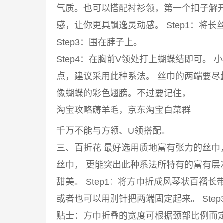
气质。也可以搭配衬衫领，第一个扣子解
感，让你更具飘逸灵动感。 Step1：将长丝
Step3：围在脖子上。
Step4：在胸前V领处打上蝴蝶结即可。
点，建议采用此种系法。 丝巾的两端要
像蝴蝶的彩色翅膀。不过要记住，
淘宝攻略薅羊毛，京东淘宝白菜群
千万不能与方领、U领搭配。
三、百折花 最好选用质地富有张力的丝
丝巾， 更能突出此种系法所特有的富有
甜美。 Step1：将方巾折成风琴状百褶长
或者也可以用别针把两端固定起来。 Ste
贴士：方巾折叠的宽度可根据颈部比例而