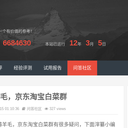
一个有价值的参考！
6684630
12
3
5
本站已运行
年
月
日
评
经验评测
试用报告
问答社区
毛，京东淘宝白菜群
15 01:10:36
问答社区
327 views
薅羊毛，京东淘宝白菜群有很多疑问，下面滓纂小编