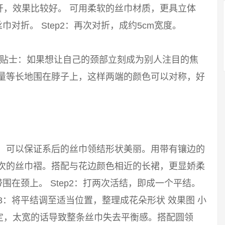
开，效果比较好。 可用柔软的丝巾材质，更具立体
巾对折。 Step2：再次对折，成约5cm宽度。
 小贴士：如果想让自己的颈部立刻成为别人注目的焦
尽量等长地围在脖子上，这样两端的颜色可以对称，好
巾，可以保证系后的丝巾领结形状美丽。用带有镶边的
层次的丝巾褶。搭配与花边颜色相近的长裙，更显娇柔
带围在颈上。 Step2：打两次活结，即成一个平结。
p3：将平结调至适当位置，整理成花朵形状 效果图 小
定，太宽的话导致整条丝巾失去平衡感。搭配圆领