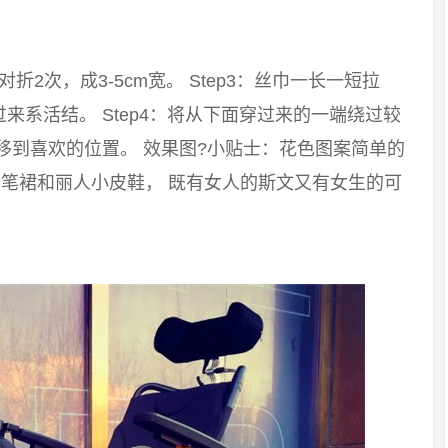
：对折2次，成3-5cm宽。 Step3：丝巾一长一短拉
系活结。 Step4：将从下面穿过来的一端绕过较
移到喜欢的位置。 效果图?小贴士：花色图案简单的
笔裙和丽人小皮鞋， 既有女人的斯文又有女生的可