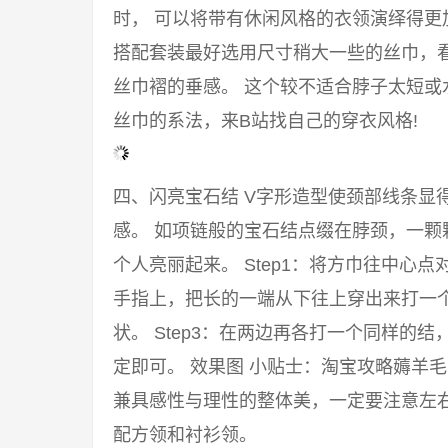
时， 可以将带有休闲风格的衣领演绎得
搭配套装最好选用尺寸稍大一些的丝巾，
丝巾褶的垂感。 这个较不适合脖子太短或
丝巾的系法，来B站找自己的穿衣风格!
四、闪亮宝石结 V字形造型使颈部线条显
感。 如项链般的宝石结点缀在脖颈，一颗
个人亮丽起来。 Step1：将方巾往中心点
手指上，把长的一端从下往上穿出来打一
状。 Step3：在两边再各打一个同样的
定即可。 效果图 小贴士：淘宝攻略薅羊
兼具感性与理性的整体美，一定要注意左右
配方领和衬衫领。