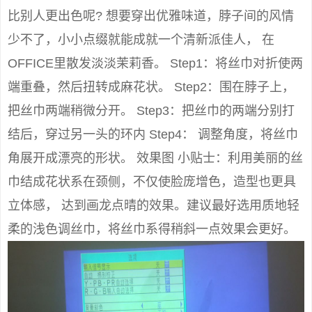
比别人更出色呢? 想要穿出优雅味道，脖子间的风情
少不了，小小点缀就能成就一个清新派佳人， 在
OFFICE里散发淡淡茉莉香。 Step1：将丝巾对折使两
端重叠，然后扭转成麻花状。 Step2：围在脖子上，
把丝巾两端稍微分开。 Step3：把丝巾的两端分别打
结后，穿过另一头的环内 Step4： 调整角度，将丝巾
角展开成漂亮的形状。 效果图 小贴士：利用美丽的丝
巾结成花状系在颈侧，不仅使脸庞增色，造型也更具
立体感， 达到画龙点晴的效果。建议最好选用质地轻
柔的浅色调丝巾，将丝巾系得稍斜一点效果会更好。