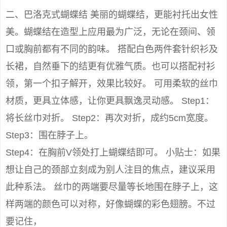
二、巴洛克式蝴蝶结 美丽的蝴蝶结，更能衬托出女性
美。蝴蝶结在造型上应用最为广泛，无论在颈间、领
口或胸前都有不同的韵味。 搭配白色两件套针织衫及
长裙，自然垂下的结更有优雅气质。也可以搭配衬衫
领，第一个扣子解开，效果比较好。 可用柔软的丝巾
材质，更具立体感，让你更具飘逸灵动感。 Step1：
将长丝巾对折。 Step2：再次对折，成约5cm宽度。
Step3：围在脖子上。
Step4：在胸前V领处打上蝴蝶结即可。 小贴士：如果
想让自己的颈部立刻成为别人注目的焦点，建议采用
此种系法。 丝巾的两端要尽量等长地围在脖子上，这
样两端的颜色可以对称，好像蝴蝶的彩色翅膀。不过
要记住，