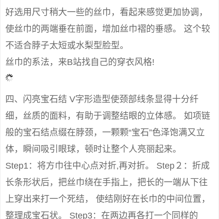
好选用尺寸稍大一些的丝巾，看起来感觉更加协调，
使丝巾的两端垂在前面，增加丝巾褶的垂感。 这个较
不适合脖子太短或水梨型脸型。
丝巾的系法，来B站找自己的穿衣风格!
四、闪亮宝石结 V字形造型使颈部线条显得十分纤
细，丝质的面料，有助于调整结眼的立体感。 如项链
般的宝石结点缀在脖颈，一颗颗“宝石”色泽饱满又立
体，瞬间吸引眼球，顿时让整个人亮丽起来。
Step1：将方巾往中心点对折,再对折。 Step２：折成
长条形状后，把丝巾绕在手指上，把长的一端从下往
上穿出来打一个死结， 使结刚好在长巾的中间位置，
整理成宝石状。 Step3：在两边再各打一个同样的