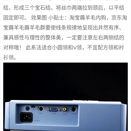
结，形成三个宝石结。将丝巾两端拉到颈后，以平结
固定即可。 效果图 小贴士：淘宝薅羊毛内购，京东淘
宝薅羊毛薅羊毛群要使线条规律地呈现出井然有序、
兼具感性与理性的整体美，一定要注意左右两侧结的
对称哦！ 此系法适合小圆领和V领，不宜配方领和衬
衫领。