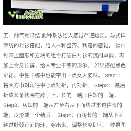
五、帅气领带结 此种系法给人感觉严谨踏实。与式样
传统的衬衫搭配，给人一种整齐、利落的感觉。 丝巾
领带上圆形和方块的组合打破白衬衫的沉闷单调，再
加上合身长裤，给人专业干练的形象。 如果搭配黑色
窄裙，中性干练中也能带出一点女人韵味。 Step1：
将大方巾对角往中心点对折，再对折。 Step2： 最后
折成长条状围在脖子上，长的一端压住短的一端。
Step3：从短的一端从左至右从下面绕过来包住长的一
端，以形成一个结眼。 Step4：再将长的一端从下面
绕过脖颈正面的环，穿出来，调整长度即可。 效果图