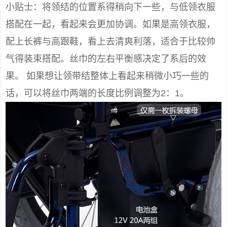
小贴士：将领结的位置系得稍向下一些，与低领衣服
搭配在一起，看起来会更加协调。如果是高领衣服，
配上长裤与高跟鞋，看上去清爽利落，适合于比较帅
气得装束搭配。丝巾的左右平衡感决定了系后的效
果。 如果想让领带结整体上看起来稍微小巧一些的
话，可以将丝巾两端的长度比例调整为2：1。