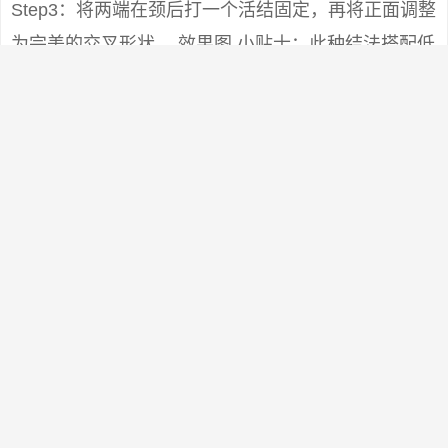
Step3：将两端在颈后打一个活结固定，再将正面调整
为完美的交叉形状。 效果图 小贴士：此种结法搭配低
领吊带，点缀空荡荡的脖颈， 修饰颈部过于细长的缺
憾，既保暖又能塑造高贵典雅的形象。如果搭配高
领，能起到装饰点缀的作用。 不要围得太紧。适合白
领女子下班后的约会装扮。方脸型和圆脸型的人不宜
尝试，不能与大圆领和U领搭配。