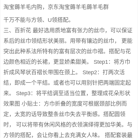
淘宝薅羊毛内购，京东淘宝薅羊毛薅羊毛群
千万不能与方领、U领搭配。
三、百折花 最好选用质地富有张力的丝巾，可以保证
系后的丝巾领结形状美丽。用带有镶边的丝巾， 更能
突出此种系法所特有的富有层次的丝巾褶。搭配与花
边颜色相近的长裙，更显娇柔甜美。 Step1：将方巾
折成风琴状百褶长带围在颈上。 Step2：打两次活
结，即成一个平结。或者也可以用别针把两端固定起
来。 Step3：将平结调至适当位置，整理成花朵形状
效果图 小贴士：方巾折叠的宽度可根据颈部比例而
定，太宽的话导致整条丝巾失去平衡感。搭配圆领
时， 可以将带有休闲风格的衣领演绎得更加华美。与
方领的搭配，会让你看上去充满女人味。 搭配套装最