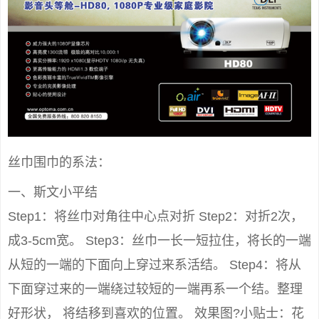
丝巾围巾的系法：
一、斯文小平结
Step1：将丝巾对角往中心点对折 Step2：对折2次，
成3-5cm宽。 Step3：丝巾一长一短拉住，将长的一端
从短的一端的下面向上穿过来系活结。 Step4：将从
下面穿过来的一端绕过较短的一端再系一个结。整理
好形状， 将结移到喜欢的位置。 效果图?小贴士：花