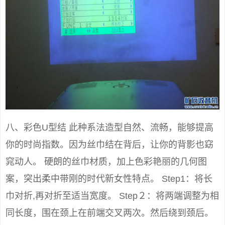
八、彩色U型结 此种系法造型自然、流畅，能够提高
你的时尚指数。因为丝巾结在背后，让你的背影也窈
窕动人。 硬朗的丝巾材质，加上色彩艳丽的几何图
案，突出柔中带刚的时代新女性特点。 Step1：将长
巾对折,再对折至适当宽度。 Step２：将两端调整为相
同长度，围在颈上在前端交叉两次。然后绕到颈后。