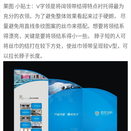
果图 小贴士：V字领是将阔领带结得特点衬托得最为
充分的衣领。为了避免整体效果看起来过于硬朗， 尽
量避免用直线条纹图案的丝巾来搭配。想要将领结系
得漂亮，关键是要将领结系得小一些。 脖子短的人可
将丝巾的结打在较下方处，使丝巾领带呈现较V型，可
以拉长脖子长度。