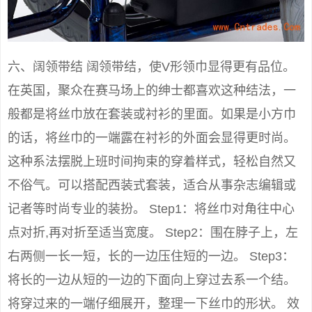
六、阔领带结 阔领带结，使V形领巾显得更有品位。
在英国，聚众在赛马场上的绅士都喜欢这种结法，一
般都是将丝巾放在套装或衬衫的里面。如果是小方巾
的话，将丝巾的一端露在衬衫的外面会显得更时尚。
这种系法摆脱上班时间拘束的穿着样式，轻松自然又
不俗气。可以搭配西装式套装，适合从事杂志编辑或
记者等时尚专业的装扮。 Step1：将丝巾对角往中心
点对折,再对折至适当宽度。 Step2：围在脖子上，左
右两侧一长一短，长的一边压住短的一边。 Step3：
将长的一边从短的一边的下面向上穿过去系一个结。
将穿过来的一端仔细展开，整理一下丝巾的形状。 效