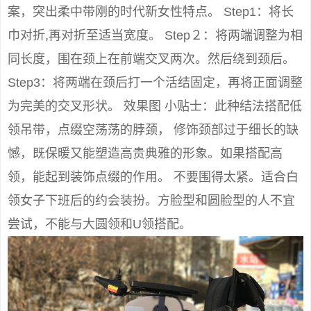
案，突出柔中带刚的时代新女性特点。 Step1：将长
巾对折,再对折至适当宽度。 Step２：将两端调整为相
同长度，围在颈上在前端交叉两次。然后绕到颈后。
Step3：将两端在颈后打一个活结固定，再将正面调整
为完美的交叉形状。 效果图 小贴士：此种结法搭配低
领吊带，点缀空荡荡的脖颈， 修饰颈部过于细长的缺
憾，既保暖又能塑造高贵典雅的形象。如果搭配高
领，能起到装饰点缀的作用。 不要围得太紧。适合白
领女子下班后的约会装扮。方脸型和圆脸型的人不宜
尝试，不能与大圆领和U领搭配。