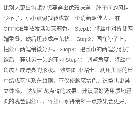
比别人更出色呢? 想要穿出优雅味道，脖子间的风情
少不了，小小点缀就能成就一个清新派佳人， 在
OFFICE里散发淡淡茉莉香。 Step1：将丝巾对折使两
端重叠，然后扭转成麻花状。 Step2：围在脖子上，
把丝巾两端稍微分开。 Step3：把丝巾的两端分别打
结后，穿过另一头的环内 Step4： 调整角度，将丝巾
角展开成漂亮的形状。 效果图 小贴士：利用美丽的丝
巾结成花状系在颈侧，不仅使脸庞增色，造型也更具
立体感， 达到画龙点晴的效果。建议最好选用质地轻
柔的浅色调丝巾，将丝巾系得稍斜一点效果会更好。