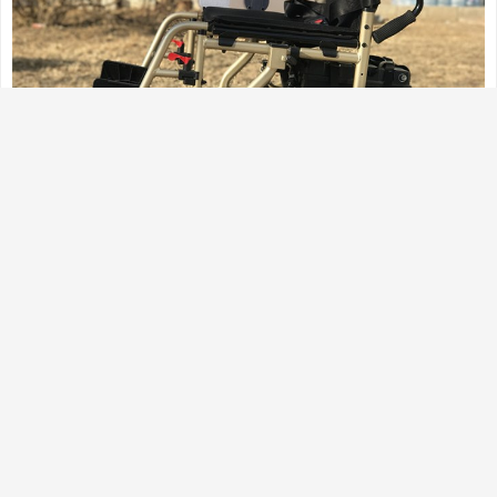
九、空姐结 如果想让自己的颈部立刻成为别人注目的
焦点，建议采用此种系法。鲜亮的丝巾，让你的端庄
笑容立刻变得生动起来。 开在颈间的花朵，即使在寒
冬，也能给人带来温暖和煦的感觉。色彩艳丽的丝
巾，丝毫不显稚气，而且更时尚高雅。 Step1：将大
方巾折成合适的宽度，在脖子上系一个活结。 Step