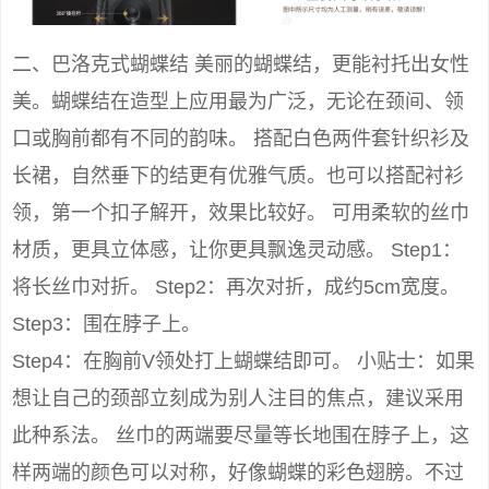
二、巴洛克式蝴蝶结 美丽的蝴蝶结，更能衬托出女性
美。蝴蝶结在造型上应用最为广泛，无论在颈间、领
口或胸前都有不同的韵味。 搭配白色两件套针织衫及
长裙，自然垂下的结更有优雅气质。也可以搭配衬衫
领，第一个扣子解开，效果比较好。 可用柔软的丝巾
材质，更具立体感，让你更具飘逸灵动感。 Step1：
将长丝巾对折。 Step2：再次对折，成约5cm宽度。
Step3：围在脖子上。
Step4：在胸前V领处打上蝴蝶结即可。 小贴士：如果
想让自己的颈部立刻成为别人注目的焦点，建议采用
此种系法。 丝巾的两端要尽量等长地围在脖子上，这
样两端的颜色可以对称，好像蝴蝶的彩色翅膀。不过