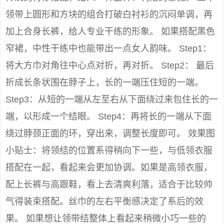
领带上圆形和方块的组合打破白衬衫的沉闷单调，再
加上合身长裤，给人专业干练的形象。 如果搭配黑色
窄裙，中性干练中也能带出一点女人韵味。 Step1：
将大方巾对角往中心点对折，再对折。 Step2： 最后
折成长条状围在脖子上，长的一端压住短的一端。
Step3：从短的一端从左至右从下面绕过来包住长的一
端，以形成一个结眼。 Step4：再将长的一端从下面
绕过脖颈正面的环，穿出来，调整长度即可。 效果图
小贴士：将领结的位置系得稍向下一些，与低领衣服
搭配在一起，看起来会更加协调。如果是高领衣服，
配上长裤与高跟鞋，看上去清爽利落，适合于比较帅
气得装束搭配。丝巾的左右平衡感决定了系后的效
果。 如果想让领带结整体上看起来稍微小巧一些的