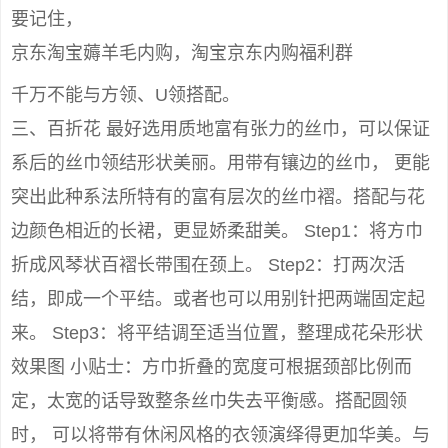
要记住，
京东淘宝薅羊毛内购，淘宝京东内购福利群
千万不能与方领、U领搭配。
三、百折花 最好选用质地富有张力的丝巾，可以保证
系后的丝巾领结形状美丽。用带有镶边的丝巾， 更能
突出此种系法所特有的富有层次的丝巾褶。搭配与花
边颜色相近的长裙，更显娇柔甜美。 Step1：将方巾
折成风琴状百褶长带围在颈上。 Step2：打两次活
结，即成一个平结。或者也可以用别针把两端固定起
来。 Step3：将平结调至适当位置，整理成花朵形状
效果图 小贴士：方巾折叠的宽度可根据颈部比例而
定，太宽的话导致整条丝巾失去平衡感。搭配圆领
时， 可以将带有休闲风格的衣领演绎得更加华美。与