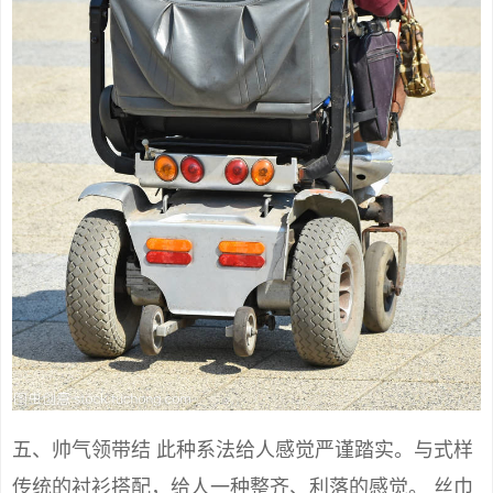
五、帅气领带结 此种系法给人感觉严谨踏实。与式样
传统的衬衫搭配，给人一种整齐、利落的感觉。 丝巾