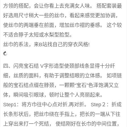
方领的搭配，会让你看上去充满女人味。 搭配套装最
好选用尺寸稍大一些的丝巾，看起来感觉更加协调，
使丝巾的两端垂在前面，增加丝巾褶的垂感。 这个较
不适合脖子太短或水梨型脸型。
丝巾的系法，来B站找自己的穿衣风格!
四、闪亮宝石结 V字形造型使颈部线条显得十分纤
细，丝质的面料，有助于调整结眼的立体感。 如项链
般的宝石结点缀在脖颈，一颗颗“宝石”色泽饱满又立
体，瞬间吸引眼球，顿时让整个人亮丽起来。
Step1：将方巾往中心点对折,再对折。 Step２：折成
长条形状后，把丝巾绕在手指上，把长的一端从下往
上穿出来打一个死结， 使结刚好在长巾的中间位置，