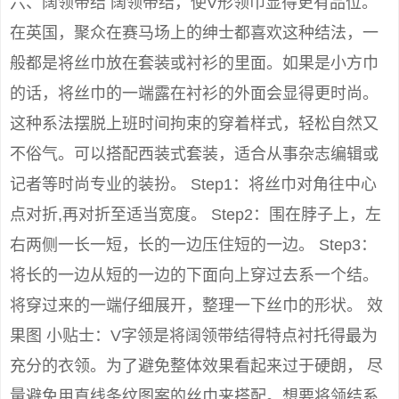
六、阔领带结 阔领带结，使V形领巾显得更有品位。
在英国，聚众在赛马场上的绅士都喜欢这种结法，一
般都是将丝巾放在套装或衬衫的里面。如果是小方巾
的话，将丝巾的一端露在衬衫的外面会显得更时尚。
这种系法摆脱上班时间拘束的穿着样式，轻松自然又
不俗气。可以搭配西装式套装，适合从事杂志编辑或
记者等时尚专业的装扮。 Step1：将丝巾对角往中心
点对折,再对折至适当宽度。 Step2：围在脖子上，左
右两侧一长一短，长的一边压住短的一边。 Step3：
将长的一边从短的一边的下面向上穿过去系一个结。
将穿过来的一端仔细展开，整理一下丝巾的形状。 效
果图 小贴士：V字领是将阔领带结得特点衬托得最为
充分的衣领。为了避免整体效果看起来过于硬朗， 尽
量避免用直线条纹图案的丝巾来搭配。想要将领结系