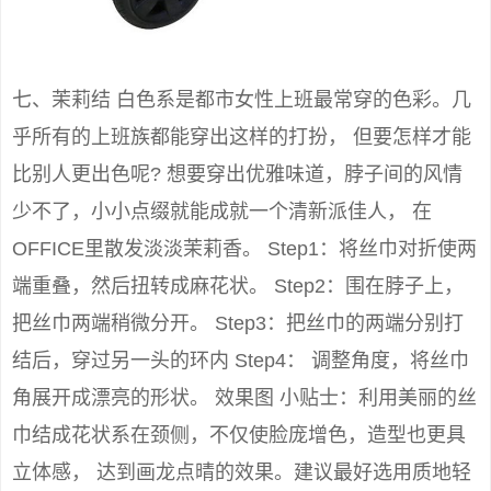
七、茉莉结 白色系是都市女性上班最常穿的色彩。几
乎所有的上班族都能穿出这样的打扮， 但要怎样才能
比别人更出色呢? 想要穿出优雅味道，脖子间的风情
少不了，小小点缀就能成就一个清新派佳人， 在
OFFICE里散发淡淡茉莉香。 Step1：将丝巾对折使两
端重叠，然后扭转成麻花状。 Step2：围在脖子上，
把丝巾两端稍微分开。 Step3：把丝巾的两端分别打
结后，穿过另一头的环内 Step4： 调整角度，将丝巾
角展开成漂亮的形状。 效果图 小贴士：利用美丽的丝
巾结成花状系在颈侧，不仅使脸庞增色，造型也更具
立体感， 达到画龙点晴的效果。建议最好选用质地轻