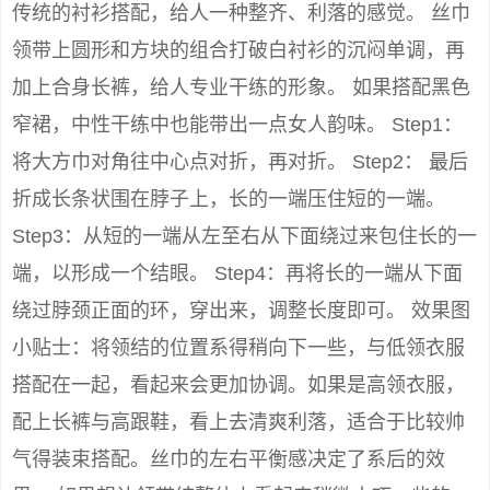
传统的衬衫搭配，给人一种整齐、利落的感觉。 丝巾
领带上圆形和方块的组合打破白衬衫的沉闷单调，再
加上合身长裤，给人专业干练的形象。 如果搭配黑色
窄裙，中性干练中也能带出一点女人韵味。 Step1：
将大方巾对角往中心点对折，再对折。 Step2： 最后
折成长条状围在脖子上，长的一端压住短的一端。
Step3：从短的一端从左至右从下面绕过来包住长的一
端，以形成一个结眼。 Step4：再将长的一端从下面
绕过脖颈正面的环，穿出来，调整长度即可。 效果图
小贴士：将领结的位置系得稍向下一些，与低领衣服
搭配在一起，看起来会更加协调。如果是高领衣服，
配上长裤与高跟鞋，看上去清爽利落，适合于比较帅
气得装束搭配。丝巾的左右平衡感决定了系后的效