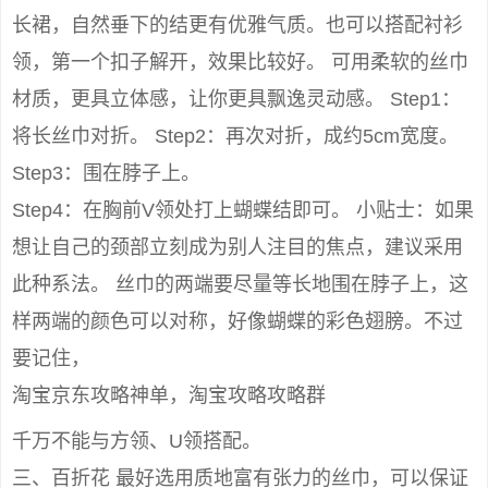
长裙，自然垂下的结更有优雅气质。也可以搭配衬衫
领，第一个扣子解开，效果比较好。 可用柔软的丝巾
材质，更具立体感，让你更具飘逸灵动感。 Step1：
将长丝巾对折。 Step2：再次对折，成约5cm宽度。
Step3：围在脖子上。
Step4：在胸前V领处打上蝴蝶结即可。 小贴士：如果
想让自己的颈部立刻成为别人注目的焦点，建议采用
此种系法。 丝巾的两端要尽量等长地围在脖子上，这
样两端的颜色可以对称，好像蝴蝶的彩色翅膀。不过
要记住，
淘宝京东攻略神单，淘宝攻略攻略群
千万不能与方领、U领搭配。
三、百折花 最好选用质地富有张力的丝巾，可以保证