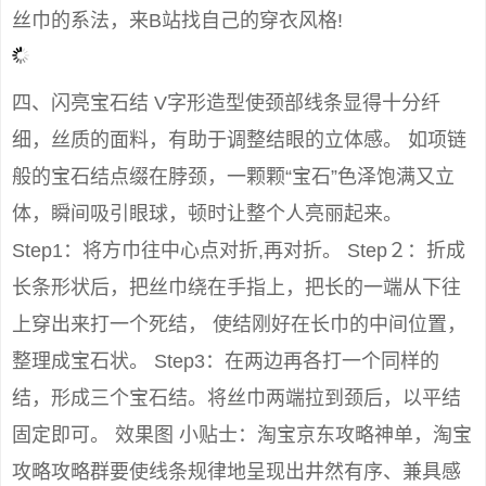
丝巾的系法，来B站找自己的穿衣风格!
四、闪亮宝石结 V字形造型使颈部线条显得十分纤
细，丝质的面料，有助于调整结眼的立体感。 如项链
般的宝石结点缀在脖颈，一颗颗“宝石”色泽饱满又立
体，瞬间吸引眼球，顿时让整个人亮丽起来。
Step1：将方巾往中心点对折,再对折。 Step２：折成
长条形状后，把丝巾绕在手指上，把长的一端从下往
上穿出来打一个死结， 使结刚好在长巾的中间位置，
整理成宝石状。 Step3：在两边再各打一个同样的
结，形成三个宝石结。将丝巾两端拉到颈后，以平结
固定即可。 效果图 小贴士：淘宝京东攻略神单，淘宝
攻略攻略群要使线条规律地呈现出井然有序、兼具感