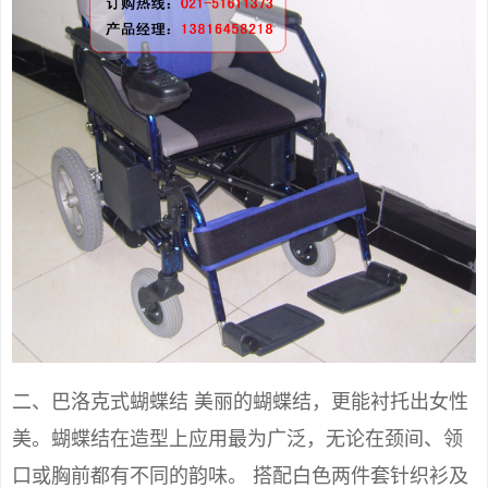
二、巴洛克式蝴蝶结 美丽的蝴蝶结，更能衬托出女性
美。蝴蝶结在造型上应用最为广泛，无论在颈间、领
口或胸前都有不同的韵味。 搭配白色两件套针织衫及