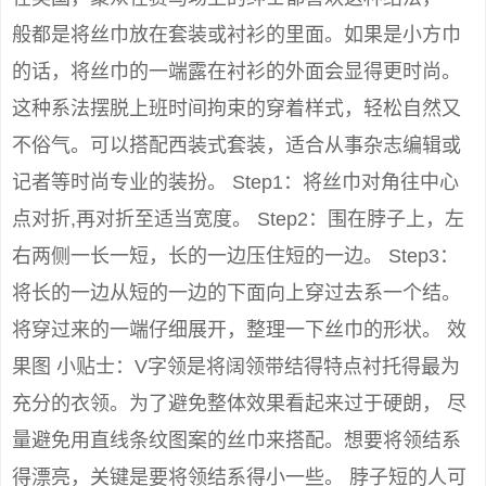
般都是将丝巾放在套装或衬衫的里面。如果是小方巾
的话，将丝巾的一端露在衬衫的外面会显得更时尚。
这种系法摆脱上班时间拘束的穿着样式，轻松自然又
不俗气。可以搭配西装式套装，适合从事杂志编辑或
记者等时尚专业的装扮。 Step1：将丝巾对角往中心
点对折,再对折至适当宽度。 Step2：围在脖子上，左
右两侧一长一短，长的一边压住短的一边。 Step3：
将长的一边从短的一边的下面向上穿过去系一个结。
将穿过来的一端仔细展开，整理一下丝巾的形状。 效
果图 小贴士：V字领是将阔领带结得特点衬托得最为
充分的衣领。为了避免整体效果看起来过于硬朗， 尽
量避免用直线条纹图案的丝巾来搭配。想要将领结系
得漂亮，关键是要将领结系得小一些。 脖子短的人可