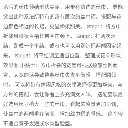
系后的丝巾领结形状美丽。用带有镶边的丝巾， 更能
突出此种系法所特有的富有层次的丝巾褶。搭配与花
边颜色相近的长裙，更显娇柔甜美。 Step1：将方巾
折成风琴状百褶长带围在颈上。 Step2：打两次活
结，即成一个平结。或者也可以用别针把两端固定起
来。 Step3：将平结调至适当位置，整理成花朵形状
效果图 小贴士：方巾折叠的宽度可根据颈部比例而
定，太宽的话导致整条丝巾失去平衡感。搭配圆领
时， 可以将带有休闲风格的衣领演绎得更加华美。与
方领的搭配，会让你看上去充满女人味。 搭配套装最
好选用尺寸稍大一些的丝巾，看起来感觉更加协调，
使丝巾的两端垂在前面，增加丝巾褶的垂感。 这个较
不适合脖子太短或水梨型脸型。