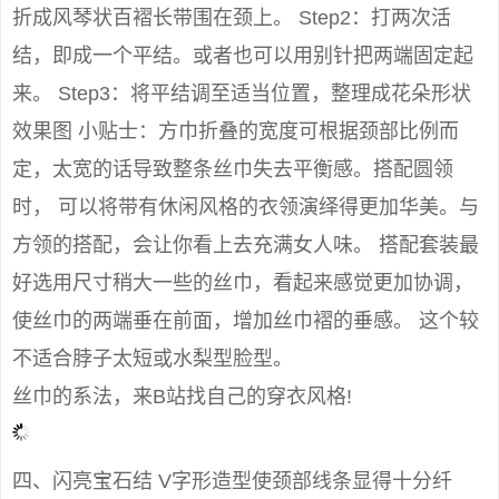
折成风琴状百褶长带围在颈上。 Step2：打两次活
结，即成一个平结。或者也可以用别针把两端固定起
来。 Step3：将平结调至适当位置，整理成花朵形状
效果图 小贴士：方巾折叠的宽度可根据颈部比例而
定，太宽的话导致整条丝巾失去平衡感。搭配圆领
时， 可以将带有休闲风格的衣领演绎得更加华美。与
方领的搭配，会让你看上去充满女人味。 搭配套装最
好选用尺寸稍大一些的丝巾，看起来感觉更加协调，
使丝巾的两端垂在前面，增加丝巾褶的垂感。 这个较
不适合脖子太短或水梨型脸型。
丝巾的系法，来B站找自己的穿衣风格!
四、闪亮宝石结 V字形造型使颈部线条显得十分纤