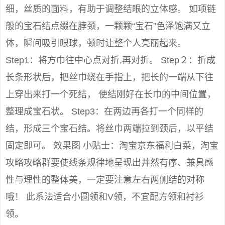
细，丝质的面料，有助于调整结眼的立体感。 如项链
般的宝石结点缀在脖颈，一颗颗“宝石”色泽饱满又立
体，瞬间吸引眼球，顿时让整个人亮丽起来。
Step1：将方巾往中心点对折,再对折。 Step２：折成
长条形状后，把丝巾绕在手指上，把长的一端从下往
上穿出来打一个死结， 使结刚好在长巾的中间位置，
整理成宝石状。 Step3：在两边再各打一个同样的
结，形成三个宝石结。将丝巾两端拉到颈后，以平结
固定即可。 效果图 小贴士：淘宝京东福利白菜，淘宝
攻略攻略群要使线条规律地呈现出井然有序、兼具感
性与理性的整体美，一定要注意左右两侧结的对称
哦！ 此系法适合小圆领和V领，不宜配方领和衬衫
领。