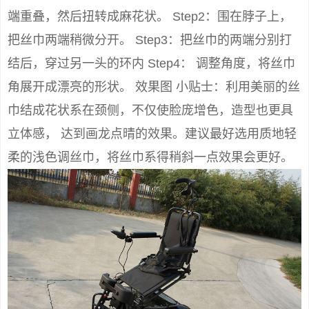
端重叠，然后扭转成麻花状。 Step2：围在脖子上，
把丝巾两端稍微分开。 Step3：把丝巾的两端分别打
结后，穿过另一头的环内 Step4： 调整角度，将丝巾
角展开成漂亮的形状。 效果图 小贴士：利用美丽的丝
巾结成花状系在颈侧，不仅使脸庞增色，造型也更具
立体感， 达到画龙点晴的效果。建议最好选用质地轻
柔的浅色调丝巾，将丝巾系得稍斜一点效果会更好。