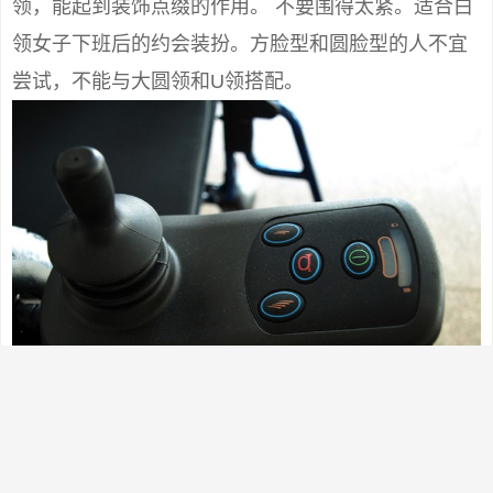
领，能起到装饰点缀的作用。 不要围得太紧。适合白
领女子下班后的约会装扮。方脸型和圆脸型的人不宜
尝试，不能与大圆领和U领搭配。