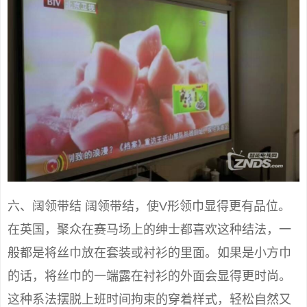
六、阔领带结 阔领带结，使V形领巾显得更有品位。
在英国，聚众在赛马场上的绅士都喜欢这种结法，一
般都是将丝巾放在套装或衬衫的里面。如果是小方巾
的话，将丝巾的一端露在衬衫的外面会显得更时尚。
这种系法摆脱上班时间拘束的穿着样式，轻松自然又