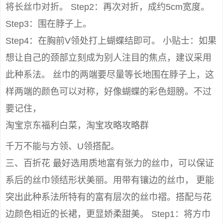
将长丝巾对折。 Step2：再次对折，成约5cm宽度。
Step3：围在脖子上。
Step4：在胸前V领处打上蝴蝶结即可。 小贴士：如果
想让自己的颈部立刻成为别人注目的焦点，建议采用
此种系法。 丝巾的两端要尽量等长地围在脖子上，这
样两端的颜色可以对称，好像蝴蝶的彩色翅膀。不过
要记住，
淘宝京东福利白菜，淘宝攻略攻略群
千万不能与方领、U领搭配。
三、百折花 最好选用质地富有张力的丝巾，可以保证
系后的丝巾领结形状美丽。用带有镶边的丝巾， 更能
突出此种系法所特有的富有层次的丝巾褶。搭配与花
边颜色相近的长裙，更显娇柔甜美。 Step1：将方巾