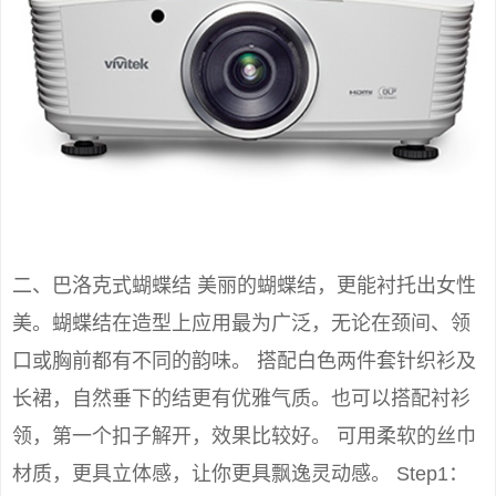
二、巴洛克式蝴蝶结 美丽的蝴蝶结，更能衬托出女性
美。蝴蝶结在造型上应用最为广泛，无论在颈间、领
口或胸前都有不同的韵味。 搭配白色两件套针织衫及
长裙，自然垂下的结更有优雅气质。也可以搭配衬衫
领，第一个扣子解开，效果比较好。 可用柔软的丝巾
材质，更具立体感，让你更具飘逸灵动感。 Step1：