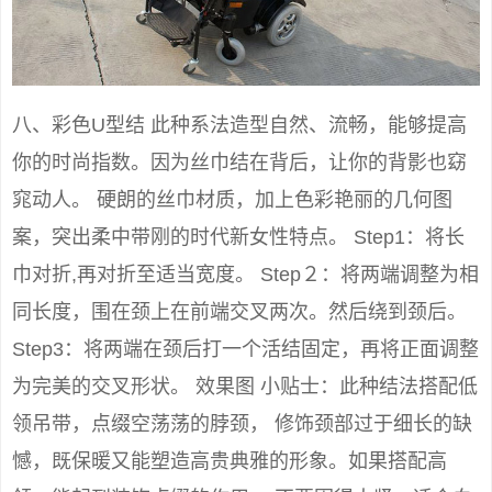
八、彩色U型结 此种系法造型自然、流畅，能够提高
你的时尚指数。因为丝巾结在背后，让你的背影也窈
窕动人。 硬朗的丝巾材质，加上色彩艳丽的几何图
案，突出柔中带刚的时代新女性特点。 Step1：将长
巾对折,再对折至适当宽度。 Step２：将两端调整为相
同长度，围在颈上在前端交叉两次。然后绕到颈后。
Step3：将两端在颈后打一个活结固定，再将正面调整
为完美的交叉形状。 效果图 小贴士：此种结法搭配低
领吊带，点缀空荡荡的脖颈， 修饰颈部过于细长的缺
憾，既保暖又能塑造高贵典雅的形象。如果搭配高