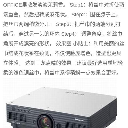
OFFICE里散发淡淡茉莉香。 Step1：将丝巾对折使两
端重叠，然后扭转成麻花状。 Step2：围在脖子上，
把丝巾两端稍微分开。 Step3：把丝巾的两端分别打
结后，穿过另一头的环内 Step4： 调整角度，将丝巾
角展开成漂亮的形状。 效果图 小贴士：利用美丽的丝
巾结成花状系在颈侧，不仅使脸庞增色，造型也更具
立体感， 达到画龙点晴的效果。建议最好选用质地轻
柔的浅色调丝巾，将丝巾系得稍斜一点效果会更好。