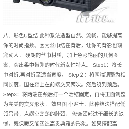
八、彩色U型结 此种系法造型自然、流畅，能够提高
你的时尚指数。因为丝巾结在背后，让你的背影也窈
窕动人。 硬朗的丝巾材质，加上色彩艳丽的几何图
案，突出柔中带刚的时代新女性特点。 Step1：将长
巾对折,再对折至适当宽度。 Step２：将两端调整为相
同长度，围在颈上在前端交叉两次。然后绕到颈后。
Step3：将两端在颈后打一个活结固定，再将正面调整
为完美的交叉形状。 效果图 小贴士：此种结法搭配低
领吊带，点缀空荡荡的脖颈， 修饰颈部过于细长的缺
憾，既保暖又能塑造高贵典雅的形象。如果搭配高