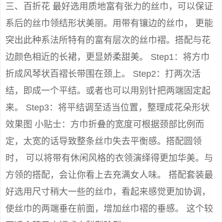
三、百折花 最好选用质地富有张力的丝巾，可以保证
系后的丝巾领结形状美丽。用带有镶边的丝巾， 更能
突出此种系法所特有的富有层次的丝巾褶。搭配与花
边颜色相近的长裙，更显娇柔甜美。 Step1：将方巾
折成风琴状百褶长带围在颈上。 Step2：打两次活
结，即成一个平结。或者也可以用别针把两端固定起
来。 Step3：将平结调至适当位置，整理成花朵形状
效果图 小贴士：方巾折叠的宽度可根据颈部比例而
定，太宽的话导致整条丝巾失去平衡感。搭配圆领
时， 可以将带有休闲风格的衣领演绎得更加华美。与
方领的搭配，会让你看上去充满女人味。 搭配套装最
好选用尺寸稍大一些的丝巾，看起来感觉更加协调，
使丝巾的两端垂在前面，增加丝巾褶的垂感。 这个较