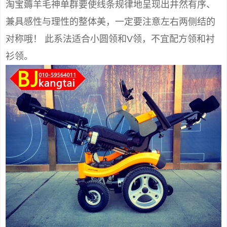
淘宝薅羊毛神单群要使线条规律地呈现出井然有序、
兼具感性与理性的整体美，一定要注意左右两侧结的
对称哦！ 此系法适合小圆领和V领，不宜配方领和衬
衫领。