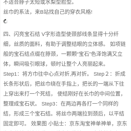
不适合脖子太短或水梨型脸型。
丝巾的系法，来B站找自己的穿衣风格!
四、闪亮宝石结 V字形造型使颈部线条显得十分纤
细，丝质的面料，有助于调整结眼的立体感。 如项链
般的宝石结点缀在脖颈，一颗颗“宝石”色泽饱满又立
体，瞬间吸引眼球，顿时让整个人亮丽起来。
Step1：将方巾往中心点对折,再对折。 Step２：折成
长条形状后，把丝巾绕在手指上，把长的一端从下往
上穿出来打一个死结， 使结刚好在长巾的中间位置，
整理成宝石状。 Step3：在两边再各打一个同样的
结，形成三个宝石结。将丝巾两端拉到颈后，以平结
固定即可。 效果图 小贴士：京东淘宝神单神单，京东