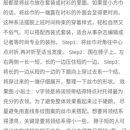
般都是将丝巾放在套装或衬衫的里面。如果是小方巾
的话，将丝巾的一端露在衬衫的外面会显得更时尚。
这种系法摆脱上班时间拘束的穿着样式，轻松自然又
不俗气。可以搭配西装式套装，适合从事杂志编辑或
记者等时尚专业的装扮。 Step1：将丝巾对角往中心
点对折,再对折至适当宽度。 Step2：围在脖子上，左
右两侧一长一短，长的一边压住短的一边。 Step3：
将长的一边从短的一边的下面向上穿过去系一个结。
将穿过来的一端仔细展开，整理一下丝巾的形状。 效
果图 小贴士：V字领是将阔领带结得特点衬托得最为
充分的衣领。为了避免整体效果看起来过于硬朗， 尽
量避免用直线条纹图案的丝巾来搭配。想要将领结系
得漂亮，关键是要将领结系得小一些。 脖子短的人可