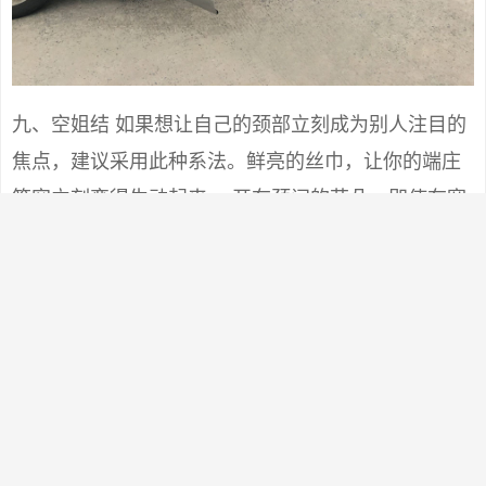
九、空姐结 如果想让自己的颈部立刻成为别人注目的
焦点，建议采用此种系法。鲜亮的丝巾，让你的端庄
笑容立刻变得生动起来。 开在颈间的花朵，即使在寒
冬，也能给人带来温暖和煦的感觉。色彩艳丽的丝
巾，丝毫不显稚气，而且更时尚高雅。 Step1：将大
方巾折成合适的宽度，在脖子上系一个活结。 Step
２：打一个单边蝴蝶结，转至颈侧。将单边蝴蝶结整
理成花朵状。 Step3：将短的一端丝巾角扭紧成麻花
状，在花朵下方由顺时针方向（给别人打时为逆时针
方向）盘绕。 Step4： 结尾刚好可塞进蝴蝶结的结眼