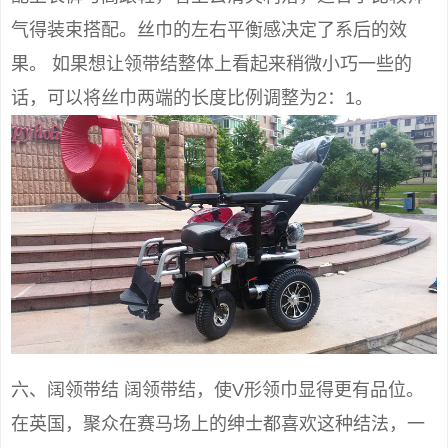
气得装束搭配。丝巾的左右平衡感决定了系后的效
果。 如果想让领带结整体上看起来稍微小巧一些的
话，可以将丝巾两端的长度比例调整为2：1。
六、阔领带结 阔领带结，使V形领巾显得更有品位。
在英国，聚众在赛马场上的绅士都喜欢这种结法，一