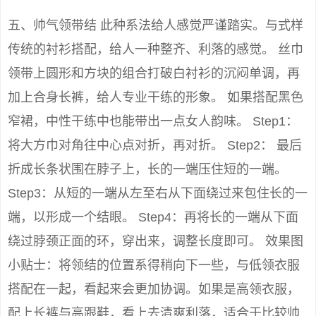
五、帅气领带结 此种系法给人感觉严谨踏实。与式样
传统的衬衫搭配，给人一种整齐、利落的感觉。 丝巾
领带上圆形和方块的组合打破白衬衫的沉闷单调，再
加上合身长裤，给人专业干练的形象。 如果搭配黑色
窄裙，中性干练中也能带出一点女人韵味。 Step1：
将大方巾对角往中心点对折，再对折。 Step2： 最后
折成长条状围在脖子上，长的一端压住短的一端。
Step3：从短的一端从左至右从下面绕过来包住长的一
端，以形成一个结眼。 Step4：再将长的一端从下面
绕过脖颈正面的环，穿出来，调整长度即可。 效果图
小贴士：将领结的位置系得稍向下一些，与低领衣服
搭配在一起，看起来会更加协调。如果是高领衣服，
配上长裤与高跟鞋，看上去清爽利落，适合于比较帅