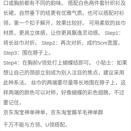
口或胸前都有不同的韵味。 搭配白色两件套针织衫及
长裙，自然垂下的结更有优雅气质。也可以搭配衬衫
领，第一个扣子解开，效果比较好。 可用柔软的丝巾
材质，更具立体感，让你更具飘逸灵动感。 Step1：
将长丝巾对折。 Step2：再次对折，成约5cm宽度。
Step3：围在脖子上。
Step4：在胸前V领处打上蝴蝶结即可。 小贴士：如果
想让自己的颈部立刻成为别人注目的焦点，建议采用
此种系法。 丝巾的两端要尽量等长地围在脖子上，这
样两端的颜色可以对称，好像蝴蝶的彩色翅膀。不过
要记住，
京东淘宝神单神单，京东淘宝薅羊毛神单群
千万不能与方领、U领搭配。