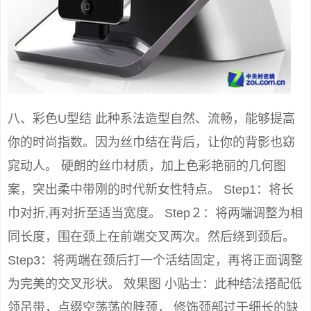
八、彩色U型结 此种系法造型自然、流畅，能够提高
你的时尚指数。因为丝巾结在背后，让你的背影也窈
窕动人。 硬朗的丝巾材质，加上色彩艳丽的几何图
案，突出柔中带刚的时代新女性特点。 Step1：将长
巾对折,再对折至适当宽度。 Step２：将两端调整为相
同长度，围在颈上在前端交叉两次。然后绕到颈后。
Step3：将两端在颈后打一个活结固定，再将正面调整
为完美的交叉形状。 效果图 小贴士：此种结法搭配低
领吊带，点缀空荡荡的脖颈， 修饰颈部过于细长的缺