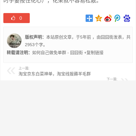
时手要按住花心），花朵就不容易松散。
0
版权声明：
本站原创文章，于5年前 ，由
囧囧街
发表，共
2953个字。
转载请注明：
如何自己做免单群 - 囧囧街
+复制链接
上一篇:
淘宝京东白菜神单，淘宝线报薅羊毛群
下一篇:
拼多多0元捡漏是真的吗
相关推荐
标签：
Copyright © 2012-2021
冀ICP备14004113号-1
网站地图