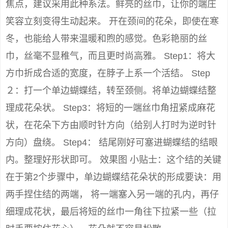
焦点，建议采用此种系法。鲜亮的丝巾，让你的端庄
笑容立刻变得生动起来。 开在颈间的花朵，即使在寒
冬，也能给人带来温暖和煦的感觉。色彩艳丽的丝
巾，丝毫不显稚气，而且更时尚高雅。 Step1：将大
方巾折成合适的宽度，在脖子上系一个活结。 Step
２：打一个单边蝴蝶结，转至颈侧。将单边蝴蝶结整
理成花朵状。 Step3：将短的一端丝巾角扭紧成麻花
状，在花朵下方由顺时针方向（给别人打时为逆时针
方向）盘绕。 Step4： 结尾刚好可塞进蝴蝶结的结眼
内。整理好形状即可。 效果图 小贴士：这个结的关键
在于第2个步骤中，单边蝴蝶结花朵状的形成要诀：用
两手捏住结的两端， 将一端塞入另一端的孔内，再仔
细理成花状，最后将短的丝巾一角往下拉紧一些（拉