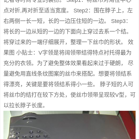
记者等时尚专业的装扮。 Step1：将丝巾对角往中心
点对折,再对折至适当宽度。 Step2：围在脖子上，左
右两侧一长一短，长的一边压住短的一边。 Step3：
将长的一边从短的一边的下面向上穿过去系一个结。
将穿过来的一端仔细展开，整理一下丝巾的形状。 效
果图 小贴士：V字领是将阔领带结得特点衬托得最为
充分的衣领。为了避免整体效果看起来过于硬朗， 尽
量避免用直线条纹图案的丝巾来搭配。想要将领结系
得漂亮，关键是要将领结系得小一些。 脖子短的人可
将丝巾的结打在较下方处，使丝巾领带呈现较V型，可
以拉长脖子长度。