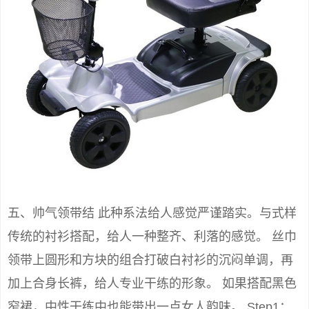
五、帅气领带结 此种系法给人感觉严谨踏实。与式样
传统的衬衫搭配，给人一种整齐、利落的感觉。 丝巾
领带上圆形和方块的组合打破白衬衫的沉闷单调，再
加上合身长裤，给人专业干练的形象。 如果搭配黑色
窄裙，中性干练中也能带出一点女人韵味。 Step1：