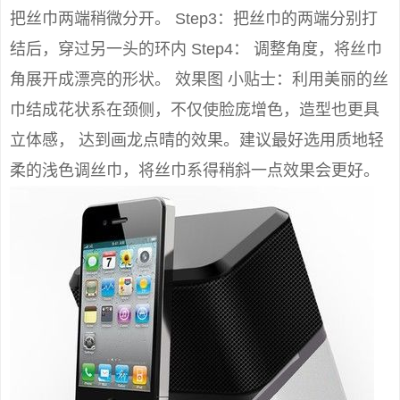
把丝巾两端稍微分开。 Step3：把丝巾的两端分别打
结后，穿过另一头的环内 Step4： 调整角度，将丝巾
角展开成漂亮的形状。 效果图 小贴士：利用美丽的丝
巾结成花状系在颈侧，不仅使脸庞增色，造型也更具
立体感， 达到画龙点晴的效果。建议最好选用质地轻
柔的浅色调丝巾，将丝巾系得稍斜一点效果会更好。