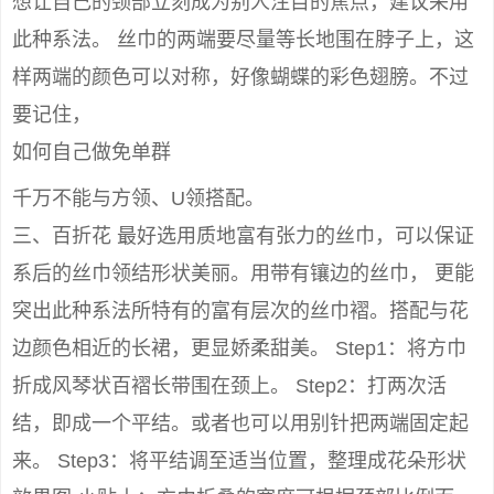
想让自己的颈部立刻成为别人注目的焦点，建议采用
此种系法。 丝巾的两端要尽量等长地围在脖子上，这
样两端的颜色可以对称，好像蝴蝶的彩色翅膀。不过
要记住，
如何自己做免单群
千万不能与方领、U领搭配。
三、百折花 最好选用质地富有张力的丝巾，可以保证
系后的丝巾领结形状美丽。用带有镶边的丝巾， 更能
突出此种系法所特有的富有层次的丝巾褶。搭配与花
边颜色相近的长裙，更显娇柔甜美。 Step1：将方巾
折成风琴状百褶长带围在颈上。 Step2：打两次活
结，即成一个平结。或者也可以用别针把两端固定起
来。 Step3：将平结调至适当位置，整理成花朵形状