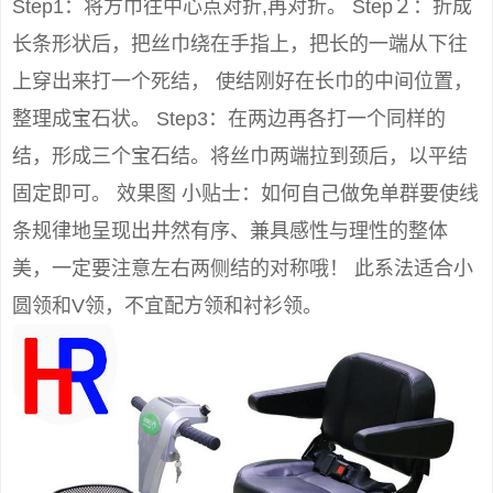
Step1：将方巾往中心点对折,再对折。 Step２：折成
长条形状后，把丝巾绕在手指上，把长的一端从下往
上穿出来打一个死结， 使结刚好在长巾的中间位置，
整理成宝石状。 Step3：在两边再各打一个同样的
结，形成三个宝石结。将丝巾两端拉到颈后，以平结
固定即可。 效果图 小贴士：如何自己做免单群要使线
条规律地呈现出井然有序、兼具感性与理性的整体
美，一定要注意左右两侧结的对称哦！ 此系法适合小
圆领和V领，不宜配方领和衬衫领。