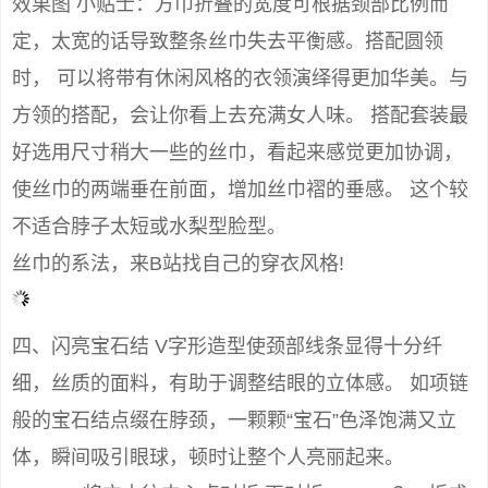
效果图 小贴士：方巾折叠的宽度可根据颈部比例而
定，太宽的话导致整条丝巾失去平衡感。搭配圆领
时， 可以将带有休闲风格的衣领演绎得更加华美。与
方领的搭配，会让你看上去充满女人味。 搭配套装最
好选用尺寸稍大一些的丝巾，看起来感觉更加协调，
使丝巾的两端垂在前面，增加丝巾褶的垂感。 这个较
不适合脖子太短或水梨型脸型。
丝巾的系法，来B站找自己的穿衣风格!
四、闪亮宝石结 V字形造型使颈部线条显得十分纤
细，丝质的面料，有助于调整结眼的立体感。 如项链
般的宝石结点缀在脖颈，一颗颗“宝石”色泽饱满又立
体，瞬间吸引眼球，顿时让整个人亮丽起来。