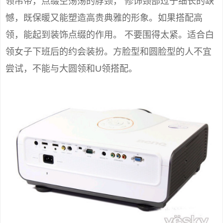
领吊带，点缀空荡荡的脖颈， 修饰颈部过于细长的缺
憾，既保暖又能塑造高贵典雅的形象。如果搭配高
领，能起到装饰点缀的作用。 不要围得太紧。适合白
领女子下班后的约会装扮。方脸型和圆脸型的人不宜
尝试，不能与大圆领和U领搭配。