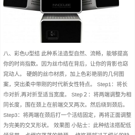
八、彩色U型结 此种系法造型自然、流畅，能够提高
你的时尚指数。因为丝巾结在背后，让你的背影也窈
窕动人。 硬朗的丝巾材质，加上色彩艳丽的几何图
案，突出柔中带刚的时代新女性特点。 Step1：将长
巾对折,再对折至适当宽度。 Step２：将两端调整为相
同长度，围在颈上在前端交叉两次。然后绕到颈后。
Step3：将两端在颈后打一个活结固定，再将正面调整
为完美的交叉形状。 效果图 小贴士：此种结法搭配低