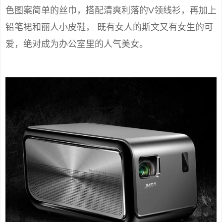
色图案简单的丝巾，搭配清爽利落的V领线衫，再加上
铅笔裙和丽人小皮鞋， 既有女人的斯文又有女生的可
爱，绝对成为办公室里的人气美女。