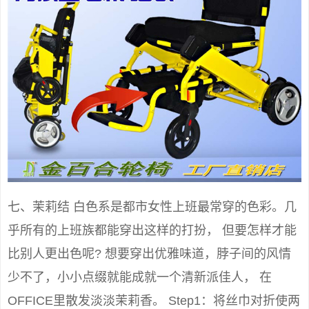
七、茉莉结 白色系是都市女性上班最常穿的色彩。几
乎所有的上班族都能穿出这样的打扮， 但要怎样才能
比别人更出色呢? 想要穿出优雅味道，脖子间的风情
少不了，小小点缀就能成就一个清新派佳人， 在
OFFICE里散发淡淡茉莉香。 Step1：将丝巾对折使两