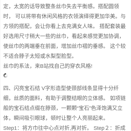
定，太宽的话导致整条丝巾失去平衡感。搭配圆领
时， 可以将带有休闲风格的衣领演绎得更加华美。与
方领的搭配，会让你看上去充满女人味。 搭配套装最
好选用尺寸稍大一些的丝巾，看起来感觉更加协调，
使丝巾的两端垂在前面，增加丝巾褶的垂感。 这个较
不适合脖子太短或水梨型脸型。
丝巾的系法，来B站找自己的穿衣风格!
四、闪亮宝石结 V字形造型使颈部线条显得十分纤
细，丝质的面料，有助于调整结眼的立体感。 如项链
般的宝石结点缀在脖颈，一颗颗“宝石”色泽饱满又立
体，瞬间吸引眼球，顿时让整个人亮丽起来。
Step1：将方巾往中心点对折,再对折。 Step２：折成