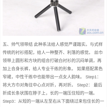
五、帅气领带结 此种系法给人感觉严谨踏实。与式样
传统的衬衫搭配，给人一种整齐、利落的感觉。 丝巾
领带上圆形和方块的组合打破白衬衫的沉闷单调，再
加上合身长裤，给人专业干练的形象。 如果搭配黑色
窄裙，中性干练中也能带出一点女人韵味。 Step1：
将大方巾对角往中心点对折，再对折。 Step2： 最后
折成长条状围在脖子上，长的一端压住短的一端。
Step3：从短的一端从左至右从下面绕过来包住长的一