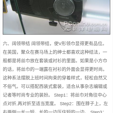
六、阔领带结 阔领带结，使V形领巾显得更有品位。
在英国，聚众在赛马场上的绅士都喜欢这种结法，一
般都是将丝巾放在套装或衬衫的里面。如果是小方巾
的话，将丝巾的一端露在衬衫的外面会显得更时尚。
这种系法摆脱上班时间拘束的穿着样式，轻松自然又
不俗气。可以搭配西装式套装，适合从事杂志编辑或
记者等时尚专业的装扮。 Step1：将丝巾对角往中心
点对折,再对折至适当宽度。 Step2：围在脖子上，左
右两侧一长一短，长的一边压住短的一边。 Step3：