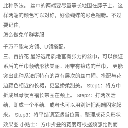
此种系法。 丝巾的两端要尽量等长地围在脖子上，这
样两端的颜色可以对称，好像蝴蝶的彩色翅膀。不过
要记住，
怎么做免单群客服
千万不能与方领、U领搭配。
三、百折花 最好选用质地富有张力的丝巾，可以保证
系后的丝巾领结形状美丽。用带有镶边的丝巾， 更能
突出此种系法所特有的富有层次的丝巾褶。搭配与花
边颜色相近的长裙，更显娇柔甜美。 Step1：将方巾
折成风琴状百褶长带围在颈上。 Step2：打两次活
结，即成一个平结。或者也可以用别针把两端固定起
来。 Step3：将平结调至适当位置，整理成花朵形状
效果图 小贴士：方巾折叠的宽度可根据颈部比例而