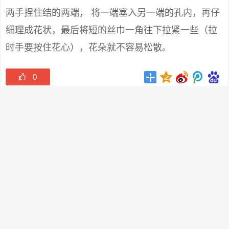
两手捏住结的两端， 将一端塞入另一端的孔内，再仔
细理成花状，最后将短的丝巾一角往下拉紧一些（拉
时手要按住花心），花朵就不容易松散。
0
版权声明：
本站原创文章，于5年前 ，由
囧囧街
发表，共
2953个字。
转载请注明：
怎么做免单群客服 - 囧囧街
+复制链接
上一篇:
京东淘宝线报内购，京东淘宝神单神单群
下一篇:
淘宝京东神单神单，淘宝京东福利福利群
相关推荐
标签：