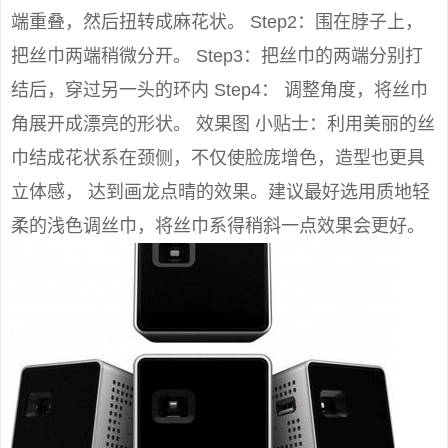
端重叠，然后扭转成麻花状。 Step2：围在脖子上，
把丝巾两端稍微分开。 Step3：把丝巾的两端分别打
结后，穿过另一头的环内 Step4： 调整角度，将丝巾
角展开成漂亮的形状。 效果图 小贴士：利用美丽的丝
巾结成花状系在颈侧，不仅使脸庞增色，造型也更具
立体感， 达到画龙点晴的效果。建议最好选用质地轻
柔的浅色调丝巾，将丝巾系得稍斜一点效果会更好。