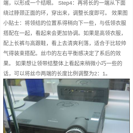
端，以形成一个结眼。 Step4：再将长的一端从下面
绕过脖颈正面的环，穿出来，调整长度即可。 效果图
小贴士：将领结的位置系得稍向下一些，与低领衣服
搭配在一起，看起来会更加协调。如果是高领衣服，
配上长裤与高跟鞋，看上去清爽利落，适合于比较帅
气得装束搭配。丝巾的左右平衡感决定了系后的效
果。 如果想让领带结整体上看起来稍微小巧一些的
话，可以将丝巾两端的长度比例调整为2：1。