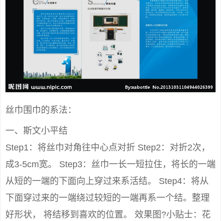
丝巾围巾的系法：
一、斯文小平结
Step1：将丝巾对角往中心点对折 Step2：对折2次，
成3-5cm宽。 Step3：丝巾一长一短拉住，将长的一端
从短的一端的下面向上穿过来系活结。 Step4：将从
下面穿过来的一端绕过较短的一端再系一个结。整理
好形状， 将结移到喜欢的位置。 效果图?小贴士：花