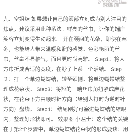
九、空姐结 如果想让自己的颈部立刻成为别人注目的
焦点，建议采用此种系法。鲜亮的丝巾，让你的端庄
笑容立刻变得生动起来。 开在颈间的花朵，即使在寒
冬，也能给人带来温暖和煦的感觉。色彩艳丽的丝
巾，丝毫不显稚气，而且更时尚高雅。 Step1：将大
方巾折成合适的宽度，在脖子上系一个活结。 Step
２：打一个单边蝴蝶结，转至颈侧。将单边蝴蝶结整
理成花朵状。 Step3：将短的一端丝巾角扭紧成麻花
状，在花朵下方由顺时针方向（给别人打时为逆时针
方向）盘绕。 Step4： 结尾刚好可塞进蝴蝶结的结眼
内。整理好形状即可。 效果图 小贴士：这个结的关键
在于第2个步骤中，单边蝴蝶结花朵状的形成要诀：用