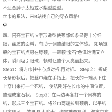
不适合脖子太短或水梨型脸型。
丝巾的系法，来B站找自己的穿衣风格!
四、闪亮宝石结 V字形造型使颈部线条显得十分纤
细，丝质的面料，有助于调整结眼的立体感。 如项链
般的宝石结点缀在脖颈，一颗颗“宝石”色泽饱满又立
体，瞬间吸引眼球，顿时让整个人亮丽起来。
Step1：将方巾往中心点对折,再对折。 Step２：折成
长条形状后，把丝巾绕在手指上，把长的一端从下往
上穿出来打一个死结， 使结刚好在长巾的中间位置，
整理成宝石状。 Step3：在两边再各打一个同样的
结，形成三个宝石结。将丝巾两端拉到颈后，以平结