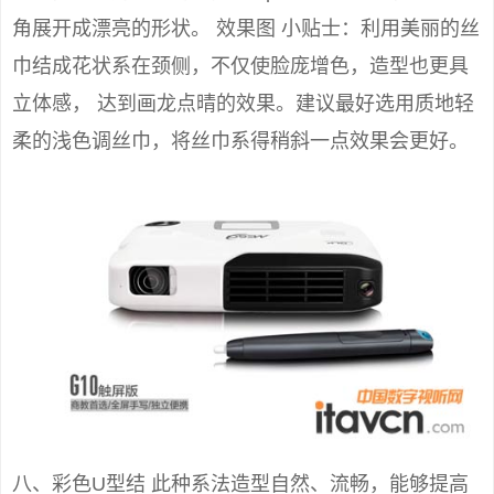
角展开成漂亮的形状。 效果图 小贴士：利用美丽的丝
巾结成花状系在颈侧，不仅使脸庞增色，造型也更具
立体感， 达到画龙点晴的效果。建议最好选用质地轻
柔的浅色调丝巾，将丝巾系得稍斜一点效果会更好。
八、彩色U型结 此种系法造型自然、流畅，能够提高