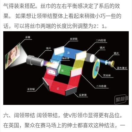
气得装束搭配。丝巾的左右平衡感决定了系后的效
果。 如果想让领带结整体上看起来稍微小巧一些的
话，可以将丝巾两端的长度比例调整为2：1。
六、阔领带结 阔领带结，使V形领巾显得更有品位。
在英国，聚众在赛马场上的绅士都喜欢这种结法，一