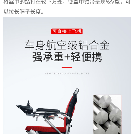
将丝巾的结打在较下方处，使丝巾领带呈现较V型，可
以拉长脖子长度。