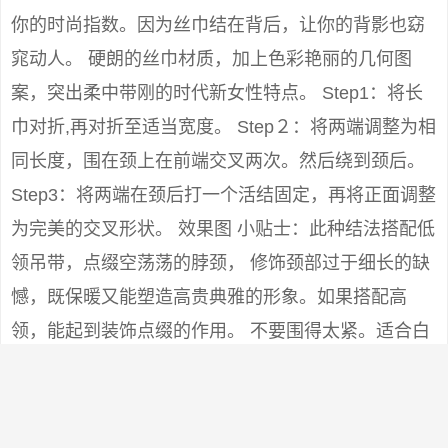
你的时尚指数。因为丝巾结在背后，让你的背影也窈
窕动人。 硬朗的丝巾材质，加上色彩艳丽的几何图
案，突出柔中带刚的时代新女性特点。 Step1：将长
巾对折,再对折至适当宽度。 Step２：将两端调整为相
同长度，围在颈上在前端交叉两次。然后绕到颈后。
Step3：将两端在颈后打一个活结固定，再将正面调整
为完美的交叉形状。 效果图 小贴士：此种结法搭配低
领吊带，点缀空荡荡的脖颈， 修饰颈部过于细长的缺
憾，既保暖又能塑造高贵典雅的形象。如果搭配高
领，能起到装饰点缀的作用。 不要围得太紧。适合白
领女子下班后的约会装扮。方脸型和圆脸型的人不宜
尝试，不能与大圆领和U领搭配。