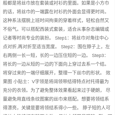
般都是将丝巾放在套装或衬衫的里面。如果是小方巾
的话，将丝巾的一端露在衬衫的外面会显得更时尚。
这种系法摆脱上班时间拘束的穿着样式，轻松自然又
不俗气。可以搭配西装式套装，适合从事杂志编辑或
记者等时尚专业的装扮。 Step1：将丝巾对角往中心
点对折,再对折至适当宽度。 Step2：围在脖子上，左
右两侧一长一短，长的一边压住短的一边。 Step3：
将长的一边从短的一边的下面向上穿过去系一个结。
将穿过来的一端仔细展开，整理一下丝巾的形状。 效
果图 小贴士：V字领是将阔领带结得特点衬托得最为
充分的衣领。为了避免整体效果看起来过于硬朗， 尽
量避免用直线条纹图案的丝巾来搭配。想要将领结系
得漂亮，关键是要将领结系得小一些。 脖子短的人可