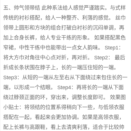
五、帅气领带结 此种系法给人感觉严谨踏实。与式样
传统的衬衫搭配，给人一种整齐、利落的感觉。 丝巾
领带上圆形和方块的组合打破白衬衫的沉闷单调，再
加上合身长裤，给人专业干练的形象。 如果搭配黑色
窄裙，中性干练中也能带出一点女人韵味。 Step1：
将大方巾对角往中心点对折，再对折。 Step2： 最后
折成长条状围在脖子上，长的一端压住短的一端。
Step3：从短的一端从左至右从下面绕过来包住长的一
端，以形成一个结眼。 Step4：再将长的一端从下面
绕过脖颈正面的环，穿出来，调整长度即可。 效果图
小贴士：将领结的位置系得稍向下一些，与低领衣服
搭配在一起，看起来会更加协调。如果是高领衣服，
配上长裤与高跟鞋，看上去清爽利落，适合于比较帅