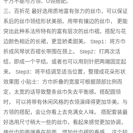
千万不能与方领、U领搭配。
三、百折花 最好选用质地富有张力的丝巾，可以保证
系后的丝巾领结形状美丽。用带有镶边的丝巾， 更能
突出此种系法所特有的富有层次的丝巾褶。搭配与花
边颜色相近的长裙，更显娇柔甜美。 Step1：将方巾
折成风琴状百褶长带围在颈上。 Step2：打两次活
结，即成一个平结。或者也可以用别针把两端固定起
来。 Step3：将平结调至适当位置，整理成花朵形状
效果图 小贴士：方巾折叠的宽度可根据颈部比例而
定，太宽的话导致整条丝巾失去平衡感。搭配圆领
时， 可以将带有休闲风格的衣领演绎得更加华美。与
方领的搭配，会让你看上去充满女人味。 搭配套装最
好选用尺寸稍大一些的丝巾，看起来感觉更加协调，
使丝巾的两端垂在前面，增加丝巾褶的垂感。 这个较