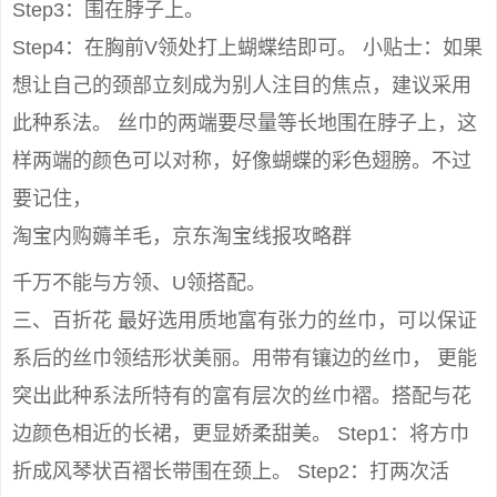
Step3：围在脖子上。
Step4：在胸前V领处打上蝴蝶结即可。 小贴士：如果
想让自己的颈部立刻成为别人注目的焦点，建议采用
此种系法。 丝巾的两端要尽量等长地围在脖子上，这
样两端的颜色可以对称，好像蝴蝶的彩色翅膀。不过
要记住，
淘宝内购薅羊毛，京东淘宝线报攻略群
千万不能与方领、U领搭配。
三、百折花 最好选用质地富有张力的丝巾，可以保证
系后的丝巾领结形状美丽。用带有镶边的丝巾， 更能
突出此种系法所特有的富有层次的丝巾褶。搭配与花
边颜色相近的长裙，更显娇柔甜美。 Step1：将方巾
折成风琴状百褶长带围在颈上。 Step2：打两次活