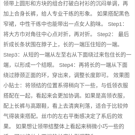
领带上圆形和方块的组合打破白衬衫的沉闷单调，再
加上合身长裤，给人专业干练的形象。 如果搭配黑色
窄裙，中性干练中也能带出一点女人韵味。 Step1：
将大方巾对角往中心点对折，再对折。 Step2： 最后
折成长条状围在脖子上，长的一端压住短的一端。
Step3：从短的一端从左至右从下面绕过来包住长的一
端，以形成一个结眼。 Step4：再将长的一端从下面
绕过脖颈正面的环，穿出来，调整长度即可。 效果图
小贴士：将领结的位置系得稍向下一些，与低领衣服
搭配在一起，看起来会更加协调。如果是高领衣服，
配上长裤与高跟鞋，看上去清爽利落，适合于比较帅
气得装束搭配。丝巾的左右平衡感决定了系后的效
果。 如果想让领带结整体上看起来稍微小巧一些的