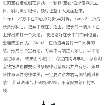
般的宝石结点缀在脖颈，一颗颗“宝石”色泽饱满又立
体，瞬间吸引眼球，顿时让整个人亮丽起来。
Step1：将方巾往中心点对折,再对折。 Step２：折成
长条形状后，把丝巾绕在手指上，把长的一端从下往
上穿出来打一个死结， 使结刚好在长巾的中间位置，
整理成宝石状。 Step3：在两边再各打一个同样的
结，形成三个宝石结。将丝巾两端拉到颈后，以平结
固定即可。 效果图 小贴士：淘宝内购薅羊毛，京东淘
宝线报攻略群要使线条规律地呈现出井然有序、兼具
感性与理性的整体美，一定要注意左右两侧结的对称
哦！ 此系法适合小圆领和V领，不宜配方领和衬衫
领。