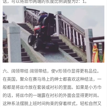
话，可以将丝巾两端的长度比例调整为2：1。
六、阔领带结 阔领带结，使V形领巾显得更有品位。
在英国，聚众在赛马场上的绅士都喜欢这种结法，一
般都是将丝巾放在套装或衬衫的里面。如果是小方巾
的话，将丝巾的一端露在衬衫的外面会显得更时尚。
这种系法摆脱上班时间拘束的穿着样式，轻松自然又