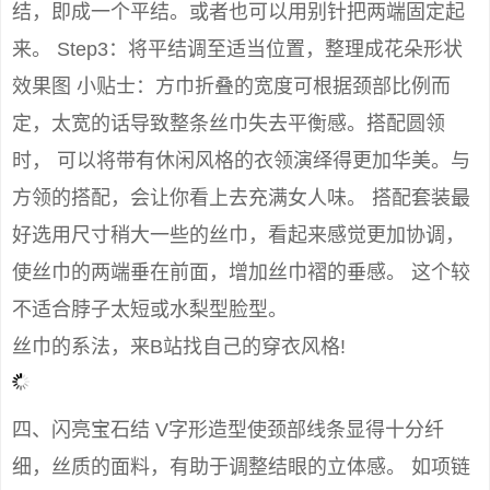
结，即成一个平结。或者也可以用别针把两端固定起
来。 Step3：将平结调至适当位置，整理成花朵形状
效果图 小贴士：方巾折叠的宽度可根据颈部比例而
定，太宽的话导致整条丝巾失去平衡感。搭配圆领
时， 可以将带有休闲风格的衣领演绎得更加华美。与
方领的搭配，会让你看上去充满女人味。 搭配套装最
好选用尺寸稍大一些的丝巾，看起来感觉更加协调，
使丝巾的两端垂在前面，增加丝巾褶的垂感。 这个较
不适合脖子太短或水梨型脸型。
丝巾的系法，来B站找自己的穿衣风格!
四、闪亮宝石结 V字形造型使颈部线条显得十分纤
细，丝质的面料，有助于调整结眼的立体感。 如项链