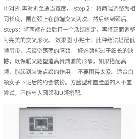
八、彩色U型结 此种系法造型自然、流畅，能够提高
你的时尚指数。因为丝巾结在背后，让你的背影也窈
窕动人。 硬朗的丝巾材质，加上色彩艳丽的几何图
案，突出柔中带刚的时代新女性特点。 Step1：将长
巾对折,再对折至适当宽度。 Step２：将两端调整为相
同长度，围在颈上在前端交叉两次。然后绕到颈后。
Step3：将两端在颈后打一个活结固定，再将正面调整
为完美的交叉形状。 效果图 小贴士：此种结法搭配低
领吊带，点缀空荡荡的脖颈， 修饰颈部过于细长的缺