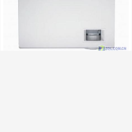
憾，既保暖又能塑造高贵典雅的形象。如果搭配高
领，能起到装饰点缀的作用。 不要围得太紧。适合白
领女子下班后的约会装扮。方脸型和圆脸型的人不宜
尝试，不能与大圆领和U领搭配。