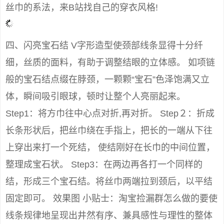
丝巾的系法，来B站找自己的穿衣风格!
四、闪亮宝石结 V字形造型使颈部线条显得十分纤
细，丝质的面料，有助于调整结眼的立体感。 如项链
般的宝石结点缀在脖颈，一颗颗“宝石”色泽饱满又立
体，瞬间吸引眼球，顿时让整个人亮丽起来。
Step1：将方巾往中心点对折,再对折。 Step２：折成
长条形状后，把丝巾绕在手指上，把长的一端从下往
上穿出来打一个死结， 使结刚好在长巾的中间位置，
整理成宝石状。 Step3：在两边再各打一个同样的
结，形成三个宝石结。将丝巾两端拉到颈后，以平结
固定即可。 效果图 小贴士：淘宝捡漏群怎么做的要使
线条规律地呈现出井然有序、兼具感性与理性的整体