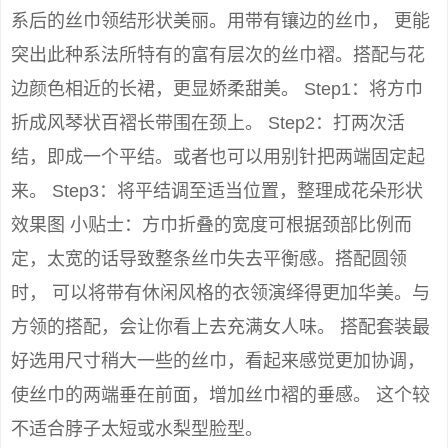
系后的丝巾领结形状美丽。用带有镶边的丝巾， 更能
突出此种系法所特有的富有层次的丝巾褶。搭配与花
边颜色相近的长裙，更显娇柔甜美。 Step1：将方巾
折成风琴状百褶长带围在颈上。 Step2：打两次活
结，即成一个平结。或者也可以用别针把两端固定起
来。 Step3：将平结调至适当位置，整理成花朵形状
效果图 小贴士：方巾折叠的宽度可根据颈部比例而
定，太宽的话导致整条丝巾失去平衡感。搭配圆领
时， 可以将带有休闲风格的衣领演绎得更加华美。与
方领的搭配，会让你看上去充满女人味。 搭配套装最
好选用尺寸稍大一些的丝巾，看起来感觉更加协调，
使丝巾的两端垂在前面，增加丝巾褶的垂感。 这个较
不适合脖子太短或水梨型脸型。