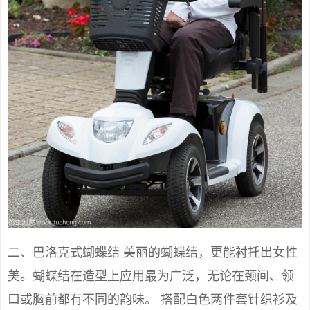
二、巴洛克式蝴蝶结 美丽的蝴蝶结，更能衬托出女性
美。蝴蝶结在造型上应用最为广泛，无论在颈间、领
口或胸前都有不同的韵味。 搭配白色两件套针织衫及