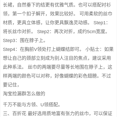
长裙，自然垂下的结更有优雅气质。也可以搭配衬衫
领，第一个扣子解开，效果比较好。 可用柔软的丝巾
材质，更具立体感，让你更具飘逸灵动感。 Step1：
将长丝巾对折。 Step2：再次对折，成约5cm宽度。
Step3：围在脖子上。
Step4：在胸前V领处打上蝴蝶结即可。 小贴士：如果
想让自己的颈部立刻成为别人注目的焦点，建议采用
此种系法。 丝巾的两端要尽量等长地围在脖子上，这
样两端的颜色可以对称，好像蝴蝶的彩色翅膀。不过
要记住，
淘宝捡漏群怎么做的
千万不能与方领、U领搭配。
三、百折花 最好选用质地富有张力的丝巾，可以保证