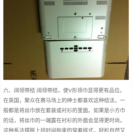
六、阔领带结 阔领带结，使V形领巾显得更有品位。
在英国，聚众在赛马场上的绅士都喜欢这种结法，一
般都是将丝巾放在套装或衬衫的里面。如果是小方巾
的话，将丝巾的一端露在衬衫的外面会显得更时尚。
这种系法摆脱上班时间拘束的穿着样式，轻松自然又