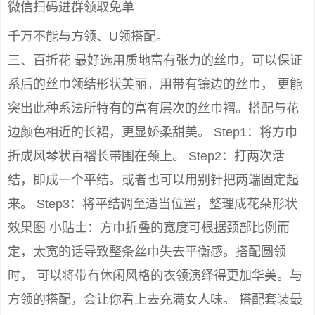
微信扫码进群领取免单
千万不能与方领、U领搭配。
三、百折花 最好选用质地富有张力的丝巾，可以保证
系后的丝巾领结形状美丽。用带有镶边的丝巾， 更能
突出此种系法所特有的富有层次的丝巾褶。搭配与花
边颜色相近的长裙，更显娇柔甜美。 Step1：将方巾
折成风琴状百褶长带围在颈上。 Step2：打两次活
结，即成一个平结。或者也可以用别针把两端固定起
来。 Step3：将平结调至适当位置，整理成花朵形状
效果图 小贴士：方巾折叠的宽度可根据颈部比例而
定，太宽的话导致整条丝巾失去平衡感。搭配圆领
时， 可以将带有休闲风格的衣领演绎得更加华美。与
方领的搭配，会让你看上去充满女人味。 搭配套装最