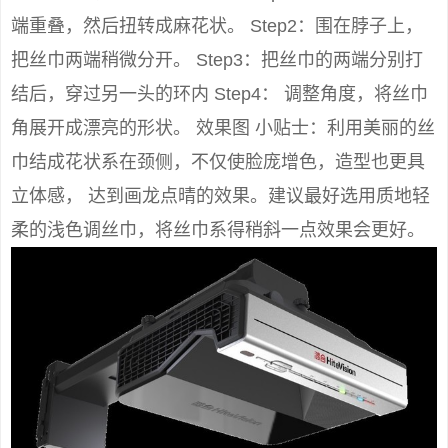
端重叠，然后扭转成麻花状。 Step2：围在脖子上，
把丝巾两端稍微分开。 Step3：把丝巾的两端分别打
结后，穿过另一头的环内 Step4： 调整角度，将丝巾
角展开成漂亮的形状。 效果图 小贴士：利用美丽的丝
巾结成花状系在颈侧，不仅使脸庞增色，造型也更具
立体感， 达到画龙点晴的效果。建议最好选用质地轻
柔的浅色调丝巾，将丝巾系得稍斜一点效果会更好。