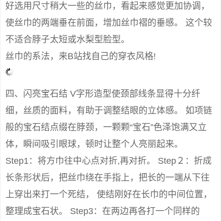
好选用尺寸稍大一些的丝巾，看起来感觉更加协调，
使丝巾的两端垂在前面，增加丝巾褶的垂感。 这个较
不适合脖子太短或水梨型脸型。
丝巾的系法，来B站找自己的穿衣风格!
四、闪亮宝石结 V字形造型使颈部线条显得十分纤
细，丝质的面料，有助于调整结眼的立体感。 如项链
般的宝石结点缀在脖颈，一颗颗“宝石”色泽饱满又立
体，瞬间吸引眼球，顿时让整个人亮丽起来。
Step1：将方巾往中心点对折,再对折。 Step２：折成
长条形状后，把丝巾绕在手指上，把长的一端从下往
上穿出来打一个死结， 使结刚好在长巾的中间位置，
整理成宝石状。 Step3：在两边再各打一个同样的