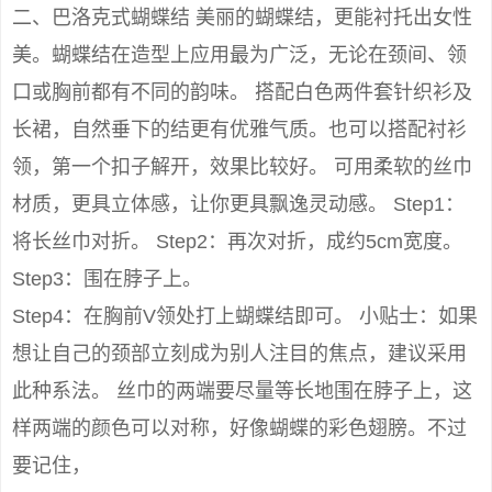
二、巴洛克式蝴蝶结 美丽的蝴蝶结，更能衬托出女性
美。蝴蝶结在造型上应用最为广泛，无论在颈间、领
口或胸前都有不同的韵味。 搭配白色两件套针织衫及
长裙，自然垂下的结更有优雅气质。也可以搭配衬衫
领，第一个扣子解开，效果比较好。 可用柔软的丝巾
材质，更具立体感，让你更具飘逸灵动感。 Step1：
将长丝巾对折。 Step2：再次对折，成约5cm宽度。
Step3：围在脖子上。
Step4：在胸前V领处打上蝴蝶结即可。 小贴士：如果
想让自己的颈部立刻成为别人注目的焦点，建议采用
此种系法。 丝巾的两端要尽量等长地围在脖子上，这
样两端的颜色可以对称，好像蝴蝶的彩色翅膀。不过
要记住，