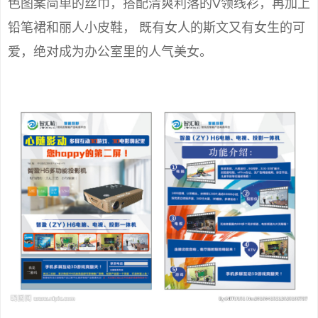
色图案简单的丝巾，搭配清爽利落的V领线衫，再加上
铅笔裙和丽人小皮鞋， 既有女人的斯文又有女生的可
爱，绝对成为办公室里的人气美女。