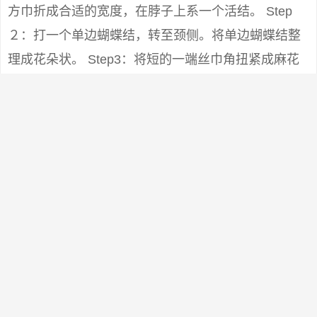
方巾折成合适的宽度，在脖子上系一个活结。 Step
２：打一个单边蝴蝶结，转至颈侧。将单边蝴蝶结整
理成花朵状。 Step3：将短的一端丝巾角扭紧成麻花
状，在花朵下方由顺时针方向（给别人打时为逆时针
方向）盘绕。 Step4： 结尾刚好可塞进蝴蝶结的结眼
内。整理好形状即可。 效果图 小贴士：这个结的关键
在于第2个步骤中，单边蝴蝶结花朵状的形成要诀：用
两手捏住结的两端， 将一端塞入另一端的孔内，再仔
细理成花状，最后将短的丝巾一角往下拉紧一些（拉
时手要按住花心），花朵就不容易松散。
0
版权声明：
本站原创文章，于5年前 ，由
囧囧街
发表，共