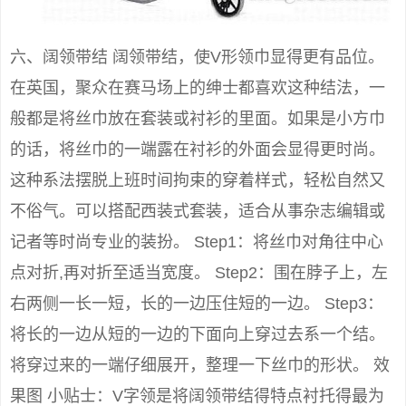
六、阔领带结 阔领带结，使V形领巾显得更有品位。
在英国，聚众在赛马场上的绅士都喜欢这种结法，一
般都是将丝巾放在套装或衬衫的里面。如果是小方巾
的话，将丝巾的一端露在衬衫的外面会显得更时尚。
这种系法摆脱上班时间拘束的穿着样式，轻松自然又
不俗气。可以搭配西装式套装，适合从事杂志编辑或
记者等时尚专业的装扮。 Step1：将丝巾对角往中心
点对折,再对折至适当宽度。 Step2：围在脖子上，左
右两侧一长一短，长的一边压住短的一边。 Step3：
将长的一边从短的一边的下面向上穿过去系一个结。
将穿过来的一端仔细展开，整理一下丝巾的形状。 效
果图 小贴士：V字领是将阔领带结得特点衬托得最为