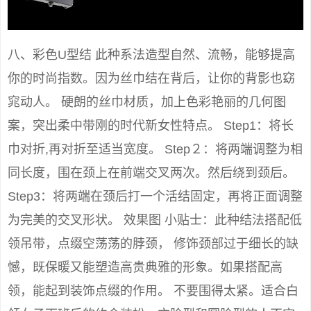
八、彩色U型结 此种系法造型自然、流畅，能够提高
你的时尚指数。因为丝巾结在背后，让你的背影也窈
窕动人。 硬朗的丝巾材质，加上色彩艳丽的几何图
案，突出柔中带刚的时代新女性特点。 Step1：将长
巾对折,再对折至适当宽度。 Step２：将两端调整为相
同长度，围在颈上在前端交叉两次。然后绕到颈后。
Step3：将两端在颈后打一个活结固定，再将正面调整
为完美的交叉形状。 效果图 小贴士：此种结法搭配低
领吊带，点缀空荡荡的脖颈， 修饰颈部过于细长的缺
憾，既保暖又能塑造高贵典雅的形象。如果搭配高
领，能起到装饰点缀的作用。 不要围得太紧。适合白