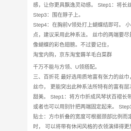
感，让你更具飘逸灵动感。 Step1：将长丝
Step3：围在脖子上。
Step4：在胸前V领处打上蝴蝶结即可。
点，建议采用此种系法。 丝巾的两端要
像蝴蝶的彩色翅膀。不过要记住，
淘宝内购，京东淘宝薅羊毛白菜群
千万不能与方领、U领搭配。
三、百折花 最好选用质地富有张力的丝
丝巾， 更能突出此种系法所特有的富有
甜美。 Step1：将方巾折成风琴状百褶长
或者也可以用别针把两端固定起来。 Ste
贴士：方巾折叠的宽度可根据颈部比例而
时， 可以将带有休闲风格的衣领演绎得