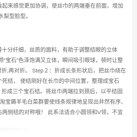
看起来感觉更加协调，使丝巾的两端垂在前面，增加
水梨型脸型。
得十分纤细，丝质的面料，有助于调整结眼的立体
颗“宝石”色泽饱满又立体，瞬间吸引眼球，顿时让整
对折,再对折。 Step２：折成长条形状后，把丝巾绕在
个死结， 使结刚好在长巾的中间位置，整理成宝石
结，形成三个宝石结。将丝巾两端拉到颈后，以平结固
东淘宝薅羊毛白菜群要使线条规律地呈现出井然有序、
两侧结的对称哦！ 此系法适合小圆领和V领，不宜