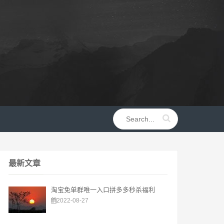
最新文章
淘宝免单群唯一入口拼多多秒杀福利
2022-08-27