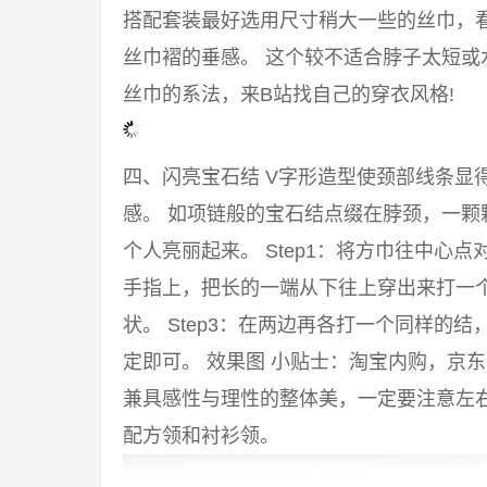
搭配套装最好选用尺寸稍大一些的丝巾，
丝巾褶的垂感。 这个较不适合脖子太短或
丝巾的系法，来B站找自己的穿衣风格!
四、闪亮宝石结 V字形造型使颈部线条显
感。 如项链般的宝石结点缀在脖颈，一颗
个人亮丽起来。 Step1：将方巾往中心点
手指上，把长的一端从下往上穿出来打一
状。 Step3：在两边再各打一个同样的
定即可。 效果图 小贴士：淘宝内购，京
兼具感性与理性的整体美，一定要注意左右
配方领和衬衫领。