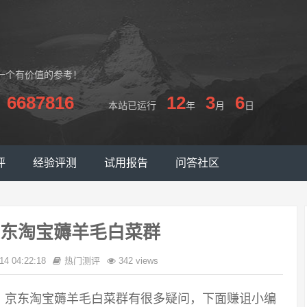
一个有价值的参考！
6687816
12
3
6
本站已运行
年
月
日
评
经验评测
试用报告
问答社区
东淘宝薅羊毛白菜群
14 04:22:18
热门测评
342 views
，京东淘宝薅羊毛白菜群有很多疑问，下面赚诅小编