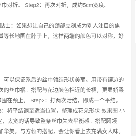
巾对折。 Step2：再次对折，成约5cm宽度。
 小贴士：如果想让自己的颈部立刻成为别人注目的焦
尽量等长地围在脖子上，这样两端的颜色可以对称，好
巾，可以保证系后的丝巾领结形状美丽。用带有镶边的
层次的丝巾褶。搭配与花边颜色相近的长裙，更显娇柔
带围在颈上。 Step2：打两次活结，即成一个平结。
p3：将平结调至适当位置，整理成花朵形状 效果图 小
定，太宽的话导致整条丝巾失去平衡感。搭配圆领
更加华美。与方领的搭配，会让你看上去充满女人味。