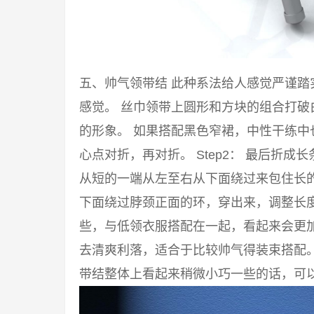
五、帅气领带结 此种系法给人感觉严谨
感觉。 丝巾领带上圆形和方块的组合打
的形象。 如果搭配黑色窄裙，中性干练中也
心点对折，再对折。 Step2： 最后折成
从短的一端从左至右从下面绕过来包住长的一
下面绕过脖颈正面的环，穿出来，调整长度
些，与低领衣服搭配在一起，看起来会更
去清爽利落，适合于比较帅气得装束搭配
带结整体上看起来稍微小巧一些的话，可以