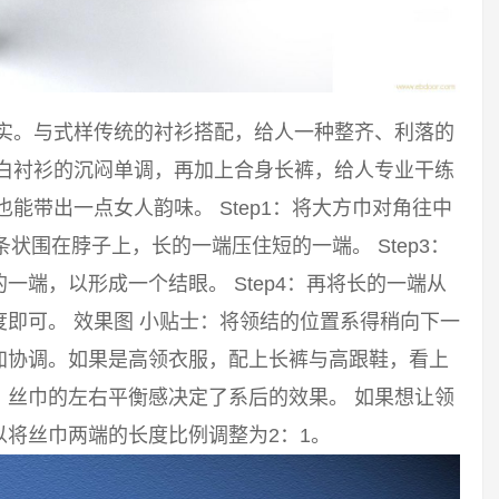
踏实。与式样传统的衬衫搭配，给人一种整齐、利落的
破白衬衫的沉闷单调，再加上合身长裤，给人专业干练
能带出一点女人韵味。 Step1：将大方巾对角往中
长条状围在脖子上，长的一端压住短的一端。 Step3：
端，以形成一个结眼。 Step4：再将长的一端从
即可。 效果图 小贴士：将领结的位置系得稍向下一
加协调。如果是高领衣服，配上长裤与高跟鞋，看上
。丝巾的左右平衡感决定了系后的效果。 如果想让领
将丝巾两端的长度比例调整为2：1。