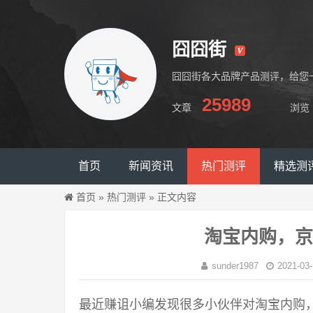
囧囧街
囧囧街各大品牌产品测评，给您
25989
文章
浏览
囧囧街
首页
新闻资讯
热门测评
精选测
首页
»
热门测评
»
正文内容
淘宝内购，京
sunder1987
2021-03-
最近赚诅小编发现很多小伙伴对淘宝内购