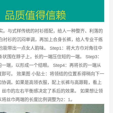
踏实。与式样传统的衬衫搭配，给人一种整齐、利落的
破白衬衫的沉闷单调，再加上合身长裤，给人专业干练
能带出一点女人韵味。 Step1：将大方巾对角往中
长条状围在脖子上，长的一端压住短的一端。 Step3：
端，以形成一个结眼。 Step4：再将长的一端从
即可。 效果图 小贴士：将领结的位置系得稍向下一
加协调。如果是高领衣服，配上长裤与高跟鞋，看上
。丝巾的左右平衡感决定了系后的效果。 如果想让领
将丝巾两端的长度比例调整为2：1。