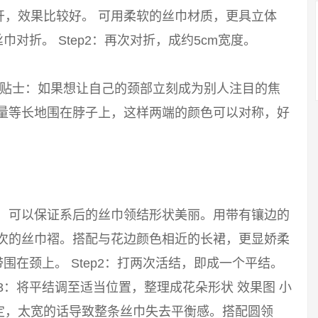
开，效果比较好。 可用柔软的丝巾材质，更具立体
巾对折。 Step2：再次对折，成约5cm宽度。
 小贴士：如果想让自己的颈部立刻成为别人注目的焦
尽量等长地围在脖子上，这样两端的颜色可以对称，好
巾，可以保证系后的丝巾领结形状美丽。用带有镶边的
层次的丝巾褶。搭配与花边颜色相近的长裙，更显娇柔
带围在颈上。 Step2：打两次活结，即成一个平结。
p3：将平结调至适当位置，整理成花朵形状 效果图 小
定，太宽的话导致整条丝巾失去平衡感。搭配圆领