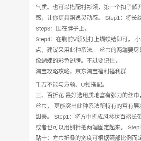
气质。也可以搭配衬衫领，第一个扣子解
感，让你更具飘逸灵动感。 Step1：将长丝
Step3：围在脖子上。
Step4：在胸前V领处打上蝴蝶结即可。
点，建议采用此种系法。 丝巾的两端要
像蝴蝶的彩色翅膀。不过要记住，
淘宝攻略攻略，京东淘宝福利福利群
千万不能与方领、U领搭配。
三、百折花 最好选用质地富有张力的丝
丝巾， 更能突出此种系法所特有的富有
甜美。 Step1：将方巾折成风琴状百褶长
或者也可以用别针把两端固定起来。 Ste
贴士：方巾折叠的宽度可根据颈部比例而