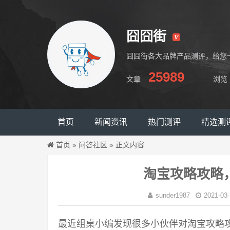
囧囧街
囧囧街各大品牌产品测评，给您
25989
文章
浏览
囧囧街
首页
新闻资讯
热门测评
精选测
首页
»
问答社区
»
正文内容
淘宝攻略攻略
sunder1987
2021-03-
最近组桌小编发现很多小伙伴对淘宝攻略