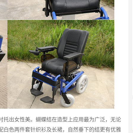
能衬托出女性美。蝴蝶结在造型上应用最为广泛，无论
搭配白色两件套针织衫及长裙，自然垂下的结更有优雅