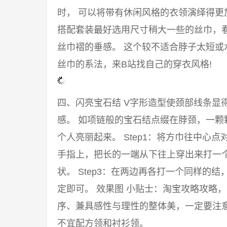
时， 可以将带有休闲风格的衣领演绎得
搭配套装最好选用尺寸稍大一些的丝巾，
丝巾褶的垂感。 这个较不适合脖子太短或
丝巾的系法，来B站找自己的穿衣风格!
四、闪亮宝石结 V字形造型使颈部线条显
感。 如项链般的宝石结点缀在脖颈，一颗
个人亮丽起来。 Step1：将方巾往中心点
手指上，把长的一端从下往上穿出来打一
状。 Step3：在两边再各打一个同样的
定即可。 效果图 小贴士：淘宝攻略攻略
序、兼具感性与理性的整体美，一定要注意
不宜配方领和衬衫领。