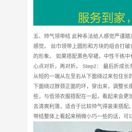
五、帅气领带结 此种系法给人感觉严谨
感觉。 丝巾领带上圆形和方块的组合打
的形象。 如果搭配黑色窄裙，中性干练中也
心点对折，再对折。 Step2： 最后折成
从短的一端从左至右从下面绕过来包住长的一
下面绕过脖颈正面的环，穿出来，调整长度
些，与低领衣服搭配在一起，看起来会更
去清爽利落，适合于比较帅气得装束搭配
带结整体上看起来稍微小巧一些的话，可以