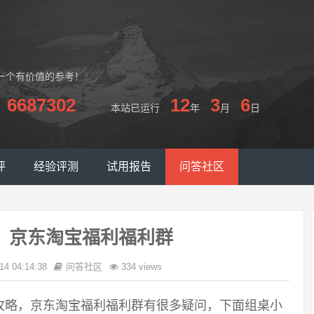
一个有价值的参考！
6687302
12
3
6
本站已运行
年
月
日
评
经验评测
试用报告
问答社区
，京东淘宝福利福利群
14 04:14:38
问答社区
334 views
攻略，京东淘宝福利福利群有很多疑问，下面组桌小