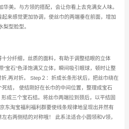
更加华美。与方领的搭配，会让你看上去充满女人味。
看起来感觉更加协调，使丝巾的两端垂在前面，增加
水梨型脸型。
得十分纤细，丝质的面料，有助于调整结眼的立体
颗“宝石”色泽饱满又立体，瞬间吸引眼球，顿时让整
对折,再对折。 Step２：折成长条形状后，把丝巾绕在
个死结， 使结刚好在长巾的中间位置，整理成宝石
结，形成三个宝石结。将丝巾两端拉到颈后，以平结固
，京东淘宝福利福利群要使线条规律地呈现出井然有
左右两侧结的对称哦！ 此系法适合小圆领和V领，