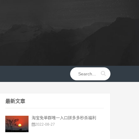
最新文章
淘宝免单群唯一入口拼多多秒杀福利
2022-08-27