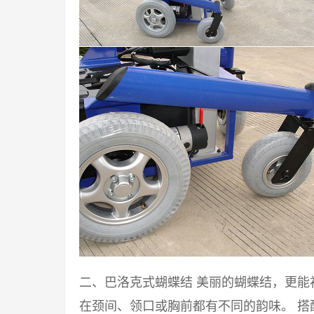
二、巴洛克式蝴蝶结 美丽的蝴蝶结，更
在颈间、领口或胸前都有不同的韵味。 