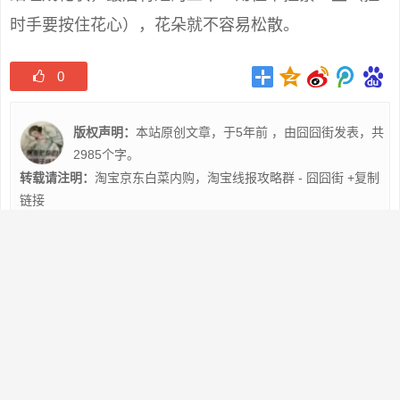
时手要按住花心），花朵就不容易松散。
0
版权声明：
本站原创文章，于5年前 ，由
囧囧街
发表，共
2985个字。
转载请注明：
淘宝京东白菜内购，淘宝线报攻略群 - 囧囧街
+复制
链接
上一篇:
京东淘宝攻略白菜，京东淘宝内购内购群
下一篇:
qq京东优惠券群
相关推荐
标签：