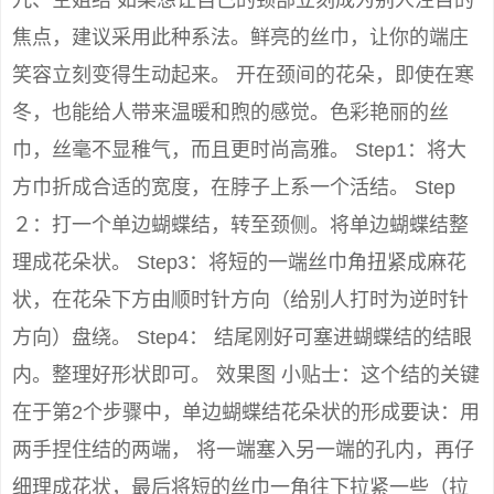
九、空姐结 如果想让自己的颈部立刻成为别人注目的
焦点，建议采用此种系法。鲜亮的丝巾，让你的端庄
笑容立刻变得生动起来。 开在颈间的花朵，即使在寒
冬，也能给人带来温暖和煦的感觉。色彩艳丽的丝
巾，丝毫不显稚气，而且更时尚高雅。 Step1：将大
方巾折成合适的宽度，在脖子上系一个活结。 Step
２：打一个单边蝴蝶结，转至颈侧。将单边蝴蝶结整
理成花朵状。 Step3：将短的一端丝巾角扭紧成麻花
状，在花朵下方由顺时针方向（给别人打时为逆时针
方向）盘绕。 Step4： 结尾刚好可塞进蝴蝶结的结眼
内。整理好形状即可。 效果图 小贴士：这个结的关键
在于第2个步骤中，单边蝴蝶结花朵状的形成要诀：用
两手捏住结的两端， 将一端塞入另一端的孔内，再仔
细理成花状，最后将短的丝巾一角往下拉紧一些（拉