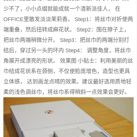
少不了，小小点缀就能成就一个清新派佳人， 在
OFFICE里散发淡淡茉莉香。 Step1：将丝巾对折使两
端重叠，然后扭转成麻花状。 Step2：围在脖子上，
把丝巾两端稍微分开。 Step3：把丝巾的两端分别打
结后，穿过另一头的环内 Step4： 调整角度，将丝巾
角展开成漂亮的形状。 效果图 小贴士：利用美丽的丝
巾结成花状系在颈侧，不仅使脸庞增色，造型也更具
立体感， 达到画龙点晴的效果。建议最好选用质地轻
柔的浅色调丝巾，将丝巾系得稍斜一点效果会更好。