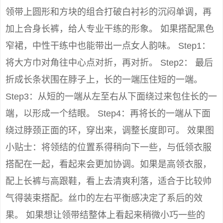
领带上圆形和方块的组合打破白衬衫的沉闷单调，再
加上合身长裤，给人专业干练的形象。 如果搭配黑色
窄裙，中性干练中也能带出一点女人韵味。 Step1：
将大方巾对角往中心点对折，再对折。 Step2： 最后
折成长条状围在脖子上，长的一端压住短的一端。
Step3：从短的一端从左至右从下面绕过来包住长的一
端，以形成一个结眼。 Step4：再将长的一端从下面
绕过脖颈正面的环，穿出来，调整长度即可。 效果图
小贴士：将领结的位置系得稍向下一些，与低领衣服
搭配在一起，看起来会更加协调。如果是高领衣服，
配上长裤与高跟鞋，看上去清爽利落，适合于比较帅
气得装束搭配。丝巾的左右平衡感决定了系后的效
果。 如果想让领带结整体上看起来稍微小巧一些的