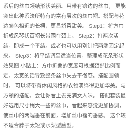
系后的丝巾领结形状美丽。用带有镶边的丝巾， 更能
突出此种系法所特有的富有层次的丝巾褶。搭配与花
边颜色相近的长裙，更显娇柔甜美。 Step1：将方巾
折成风琴状百褶长带围在颈上。 Step2：打两次活
结，即成一个平结。或者也可以用别针把两端固定起
来。 Step3：将平结调至适当位置，整理成花朵形状
效果图 小贴士：方巾折叠的宽度可根据颈部比例而
定，太宽的话导致整条丝巾失去平衡感。搭配圆领
时， 可以将带有休闲风格的衣领演绎得更加华美。与
方领的搭配，会让你看上去充满女人味。 搭配套装最
好选用尺寸稍大一些的丝巾，看起来感觉更加协调，
使丝巾的两端垂在前面，增加丝巾褶的垂感。 这个较
不适合脖子太短或水梨型脸型。