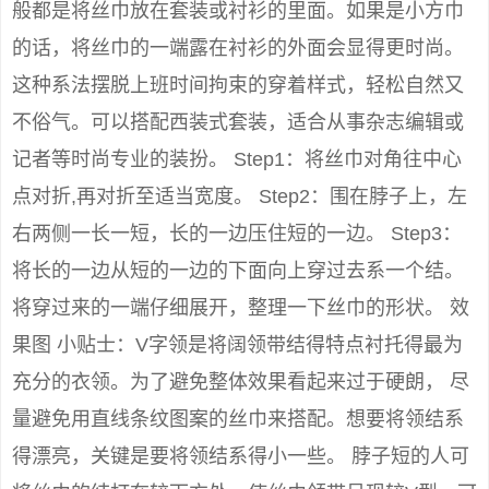
般都是将丝巾放在套装或衬衫的里面。如果是小方巾
的话，将丝巾的一端露在衬衫的外面会显得更时尚。
这种系法摆脱上班时间拘束的穿着样式，轻松自然又
不俗气。可以搭配西装式套装，适合从事杂志编辑或
记者等时尚专业的装扮。 Step1：将丝巾对角往中心
点对折,再对折至适当宽度。 Step2：围在脖子上，左
右两侧一长一短，长的一边压住短的一边。 Step3：
将长的一边从短的一边的下面向上穿过去系一个结。
将穿过来的一端仔细展开，整理一下丝巾的形状。 效
果图 小贴士：V字领是将阔领带结得特点衬托得最为
充分的衣领。为了避免整体效果看起来过于硬朗， 尽
量避免用直线条纹图案的丝巾来搭配。想要将领结系
得漂亮，关键是要将领结系得小一些。 脖子短的人可