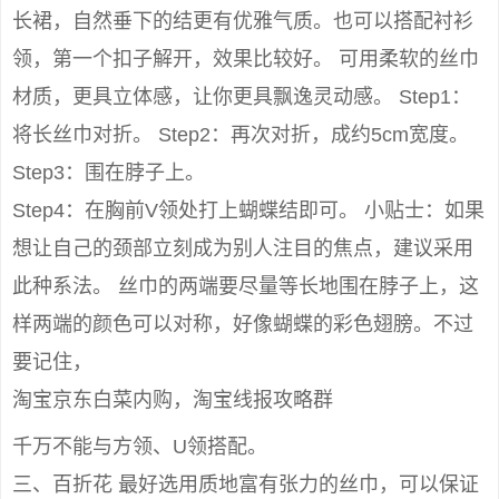
长裙，自然垂下的结更有优雅气质。也可以搭配衬衫
领，第一个扣子解开，效果比较好。 可用柔软的丝巾
材质，更具立体感，让你更具飘逸灵动感。 Step1：
将长丝巾对折。 Step2：再次对折，成约5cm宽度。
Step3：围在脖子上。
Step4：在胸前V领处打上蝴蝶结即可。 小贴士：如果
想让自己的颈部立刻成为别人注目的焦点，建议采用
此种系法。 丝巾的两端要尽量等长地围在脖子上，这
样两端的颜色可以对称，好像蝴蝶的彩色翅膀。不过
要记住，
淘宝京东白菜内购，淘宝线报攻略群
千万不能与方领、U领搭配。
三、百折花 最好选用质地富有张力的丝巾，可以保证