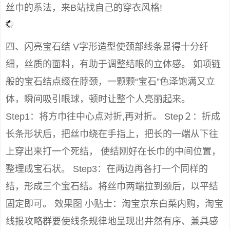
丝巾的系法，来B站找自己的穿衣风格!
四、闪亮宝石结 V字形造型使颈部线条显得十分纤
细，丝质的面料，有助于调整结眼的立体感。 如项链
般的宝石结点缀在脖颈，一颗颗“宝石”色泽饱满又立
体，瞬间吸引眼球，顿时让整个人亮丽起来。
Step1：将方巾往中心点对折,再对折。 Step２：折成
长条形状后，把丝巾绕在手指上，把长的一端从下往
上穿出来打一个死结， 使结刚好在长巾的中间位置，
整理成宝石状。 Step3：在两边再各打一个同样的
结，形成三个宝石结。将丝巾两端拉到颈后，以平结
固定即可。 效果图 小贴士：淘宝京东白菜内购，淘宝
线报攻略群要使线条规律地呈现出井然有序、兼具感