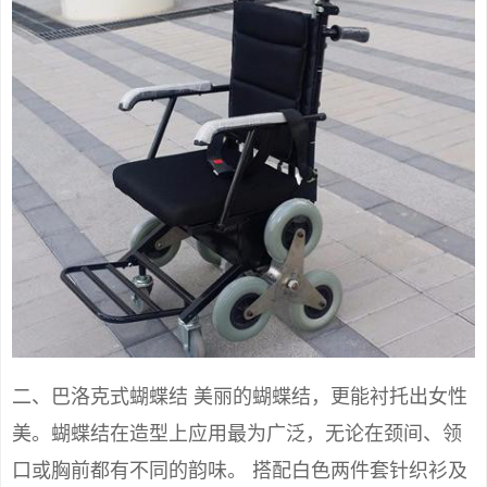
二、巴洛克式蝴蝶结 美丽的蝴蝶结，更能衬托出女性
美。蝴蝶结在造型上应用最为广泛，无论在颈间、领
口或胸前都有不同的韵味。 搭配白色两件套针织衫及