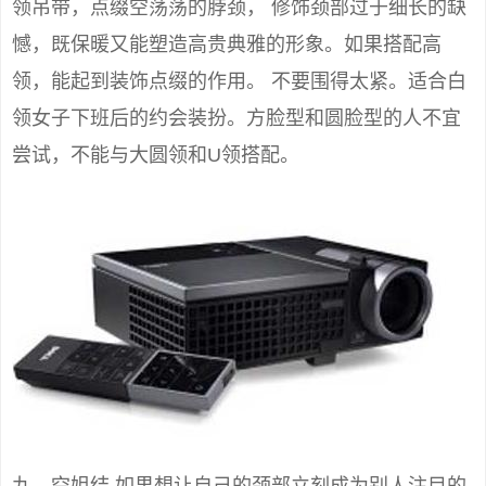
领吊带，点缀空荡荡的脖颈， 修饰颈部过于细长的缺
憾，既保暖又能塑造高贵典雅的形象。如果搭配高
领，能起到装饰点缀的作用。 不要围得太紧。适合白
领女子下班后的约会装扮。方脸型和圆脸型的人不宜
尝试，不能与大圆领和U领搭配。