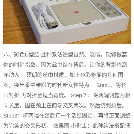
八、彩色U型结 此种系法造型自然、流畅，能够提高
你的时尚指数。因为丝巾结在背后，让你的背影也窈
窕动人。 硬朗的丝巾材质，加上色彩艳丽的几何图
案，突出柔中带刚的时代新女性特点。 Step1：将长
巾对折,再对折至适当宽度。 Step２：将两端调整为相
同长度，围在颈上在前端交叉两次。然后绕到颈后。
Step3：将两端在颈后打一个活结固定，再将正面调整
为完美的交叉形状。 效果图 小贴士：此种结法搭配低