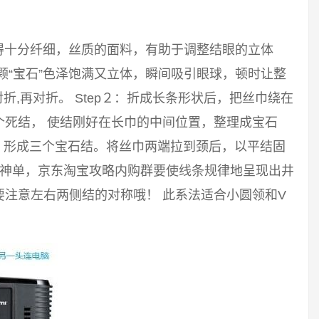
得十分纤细，丝质的面料，有助于调整结眼的立体
颗“宝石”色泽饱满又立体，瞬间吸引眼球，顿时让整
对折,再对折。 Step２：折成长条形状后，把丝巾绕在
个死结， 使结刚好在长巾的中间位置，整理成宝石
结，形成三个宝石结。将丝巾两端拉到颈后，以平结固
毛神单，京东淘宝攻略内购群要使线条规律地呈现出井
注意左右两侧结的对称哦！ 此系法适合小圆领和V