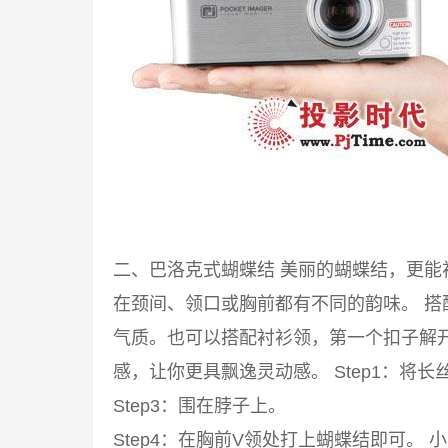
二、巴洛克式蝴蝶结 美丽的蝴蝶结，更
在颈间、领口或胸前都有不同的韵味。 
气质。也可以搭配衬衫领，第一个扣子解
感，让你更具飘逸灵动感。 Step1：将长丝
Step3：围在脖子上。
Step4：在胸前V领处打上蝴蝶结即可。