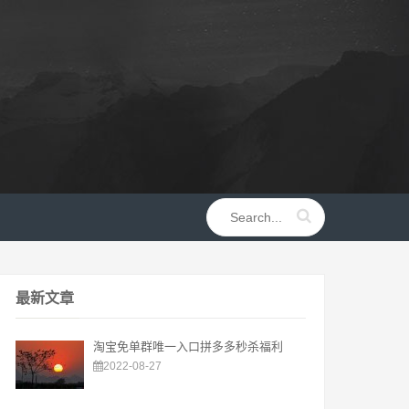
最新文章
淘宝免单群唯一入口拼多多秒杀福利
2022-08-27