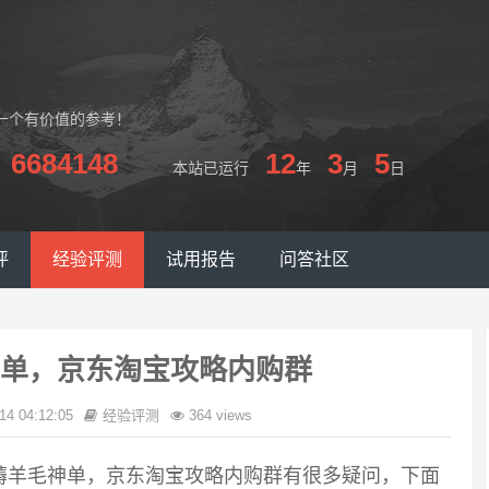
一个有价值的参考！
6684148
12
3
5
本站已运行
年
月
日
评
经验评测
试用报告
问答社区
单，京东淘宝攻略内购群
14 04:12:05
经验评测
364 views
薅羊毛神单，京东淘宝攻略内购群有很多疑问，下面