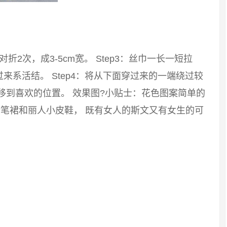
：对折2次，成3-5cm宽。 Step3：丝巾一长一短拉
系活结。 Step4：将从下面穿过来的一端绕过较
移到喜欢的位置。 效果图?小贴士：花色图案简单的
笔裙和丽人小皮鞋， 既有女人的斯文又有女生的可