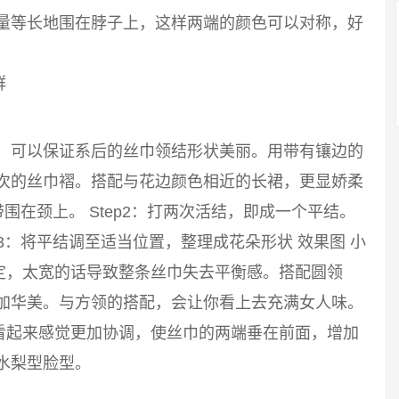
尽量等长地围在脖子上，这样两端的颜色可以对称，好
群
巾，可以保证系后的丝巾领结形状美丽。用带有镶边的
层次的丝巾褶。搭配与花边颜色相近的长裙，更显娇柔
带围在颈上。 Step2：打两次活结，即成一个平结。
p3：将平结调至适当位置，整理成花朵形状 效果图 小
定，太宽的话导致整条丝巾失去平衡感。搭配圆领
更加华美。与方领的搭配，会让你看上去充满女人味。
看起来感觉更加协调，使丝巾的两端垂在前面，增加
水梨型脸型。