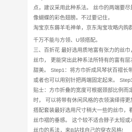
点，建议采用此种系法。 丝巾的两端要
像蝴蝶的彩色翅膀。不过要记住，
淘宝京东薅羊毛神单，京东淘宝攻略内购
千万不能与方领、U领搭配。
三、百折花 最好选用质地富有张力的丝
丝巾， 更能突出此种系法所特有的富有
甜美。 Step1：将方巾折成风琴状百褶长
或者也可以用别针把两端固定起来。 Ste
贴士：方巾折叠的宽度可根据颈部比例而
时， 可以将带有休闲风格的衣领演绎得
搭配套装最好选用尺寸稍大一些的丝巾，
丝巾褶的垂感。 这个较不适合脖子太短或
丝巾的系法，来B站找自己的穿衣风格!