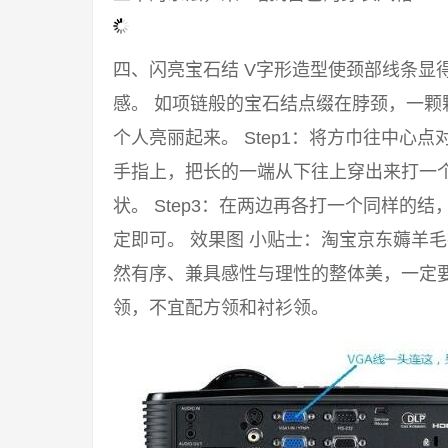
四、闪亮宝石结 V字形造型使颈部线条显
感。 如项链般的宝石结点缀在脖颈，一颗
个人亮丽起来。 Step1：将方巾往中心点
手指上，把长的一端从下往上穿出来打一
状。 Step3：在两边再各打一个同样的
定即可。 效果图 小贴士：淘宝京东薅羊
然有序、兼具感性与理性的整体美，一定要
领，不宜配方领和衬衫领。