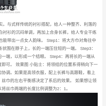
踏实。与式样传统的衬衫搭配，给人一种整齐、利落的
破白衬衫的沉闷单调，再加上合身长裤，给人专业干练
能带出一点女人韵味。 Step1：将大方巾对角往中
长条状围在脖子上，长的一端压住短的一端。 Step3：
端，以形成一个结眼。 Step4：再将长的一端从
即可。 效果图 小贴士：将领结的位置系得稍向下一
加协调。如果是高领衣服，配上长裤与高跟鞋，看上
。丝巾的左右平衡感决定了系后的效果。 如果想让领
将丝巾两端的长度比例调整为2：1。