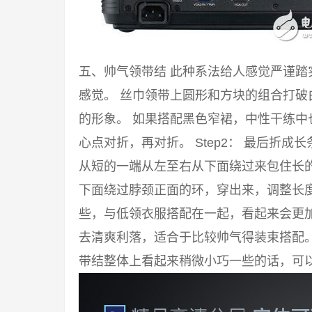
五、帅气领带结 此种系法给人感觉严谨
感觉。 丝巾领带上圆形和方块的组合打
的形象。 如果搭配黑色窄裙，中性干练中也
心点对折，再对折。 Step2： 最后折成
从短的一端从左至右从下面绕过来包住长的一
下面绕过脖颈正面的环，穿出来，调整长度
些，与低领衣服搭配在一起，看起来会更
去清爽利落，适合于比较帅气得装束搭配
带结整体上看起来稍微小巧一些的话，可以