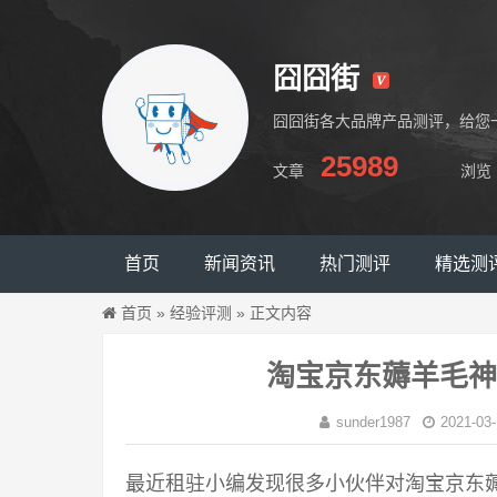
囧囧街
囧囧街各大品牌产品测评，给您
25989
文章
浏览
囧囧街
首页
新闻资讯
热门测评
精选测
首页
»
经验评测
»
正文内容
淘宝京东薅羊毛神
sunder1987
2021-03-
最近租驻小编发现很多小伙伴对淘宝京东