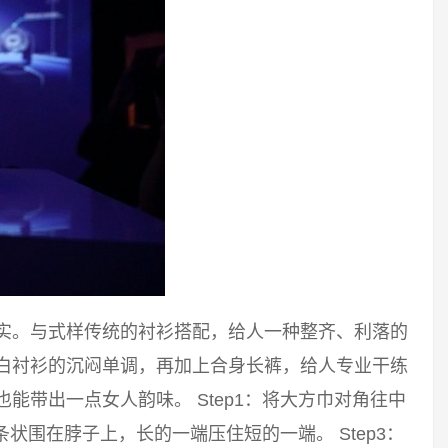
踏实。与式样传统的衬衫搭配，给人一种整齐、利落的
破白衬衫的沉闷单调，再加上合身长裤，给人专业干练
能带出一点女人韵味。 Step1：将大方巾对角往中
长条状围在脖子上，长的一端压住短的一端。 Step3：