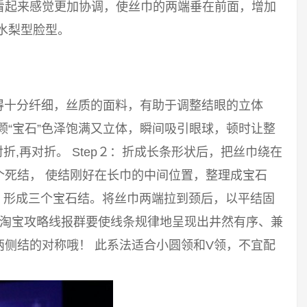
看起来感觉更加协调，使丝巾的两端垂在前面，增加
水梨型脸型。
得十分纤细，丝质的面料，有助于调整结眼的立体
颗“宝石”色泽饱满又立体，瞬间吸引眼球，顿时让整
对折,再对折。 Step２：折成长条形状后，把丝巾绕在
个死结， 使结刚好在长巾的中间位置，整理成宝石
结，形成三个宝石结。将丝巾两端拉到颈后，以平结固
，淘宝攻略线报群要使线条规律地呈现出井然有序、兼
侧结的对称哦！ 此系法适合小圆领和V领，不宜配