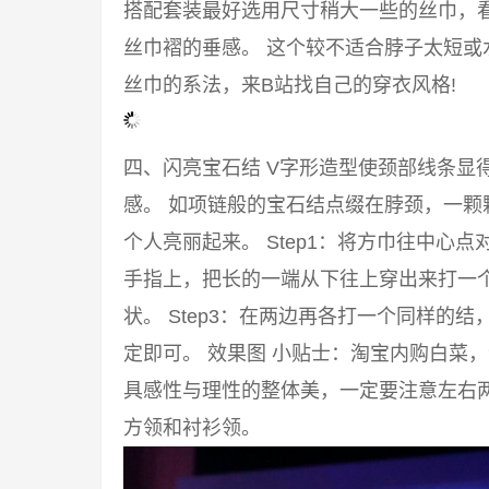
搭配套装最好选用尺寸稍大一些的丝巾，
丝巾褶的垂感。 这个较不适合脖子太短或
丝巾的系法，来B站找自己的穿衣风格!
四、闪亮宝石结 V字形造型使颈部线条显
感。 如项链般的宝石结点缀在脖颈，一颗
个人亮丽起来。 Step1：将方巾往中心点
手指上，把长的一端从下往上穿出来打一
状。 Step3：在两边再各打一个同样的
定即可。 效果图 小贴士：淘宝内购白菜
具感性与理性的整体美，一定要注意左右两
方领和衬衫领。