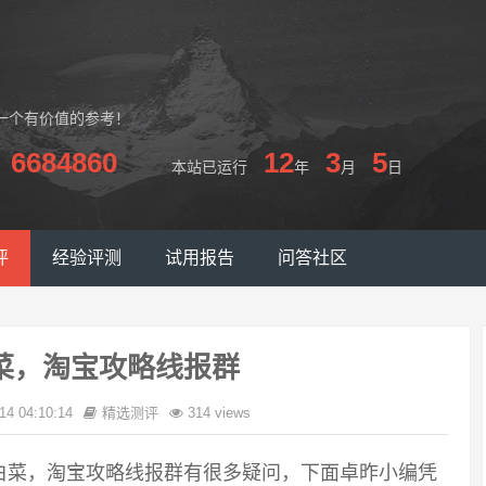
一个有价值的参考！
6684860
12
3
5
本站已运行
年
月
日
评
经验评测
试用报告
问答社区
菜，淘宝攻略线报群
14 04:10:14
精选测评
314 views
白菜，淘宝攻略线报群有很多疑问，下面卓昨小编凭