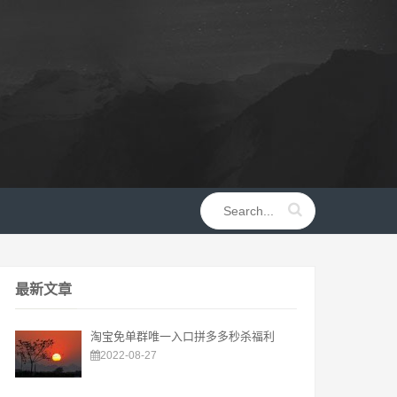
最新文章
淘宝免单群唯一入口拼多多秒杀福利
2022-08-27