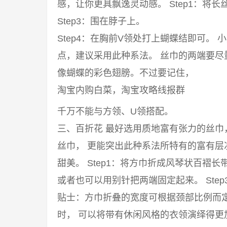
感，让你更具飘逸灵动感。 Step1：将长丝
Step3：围在脖子上。
Step4：在胸前V领处打上蝴蝶结即可。
点，建议采用此种系法。 丝巾的两端要
像蝴蝶的彩色翅膀。不过要记住，
淘宝内购白菜，淘宝攻略线报群
千万不能与方领、U领搭配。
三、百折花 最好选用质地富有张力的丝
丝巾， 更能突出此种系法所特有的富有
甜美。 Step1：将方巾折成风琴状百褶长
或者也可以用别针把两端固定起来。 Ste
贴士：方巾折叠的宽度可根据颈部比例而
时， 可以将带有休闲风格的衣领演绎得