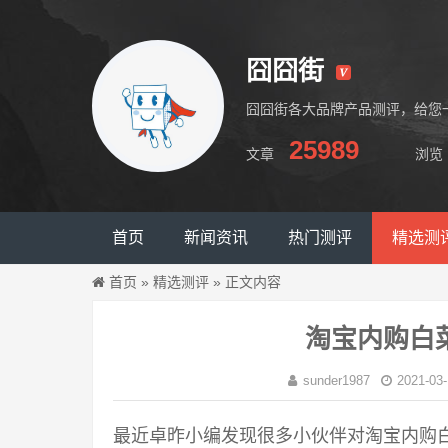
囧囧街
囧囧街各大品牌产品测评，给您
25989
文章
浏览
囧囧街
首页
新闻资讯
热门测评
精选测
首页
»
精选测评
»
正文内容
淘宝内购白
sunder1987
2021-03-
最近卓昨小编发现很多小伙伴对淘宝内购