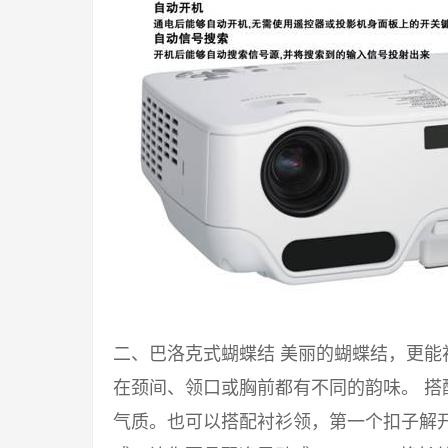
二、巴洛克式蝴蝶结 美丽的蝴蝶结，更
在颈间、领口或胸前都有不同的韵味。 
气质。也可以搭配衬衫领，第一个扣子解