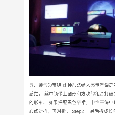
五、帅气领带结 此种系法给人感觉严谨
感觉。 丝巾领带上圆形和方块的组合打
的形象。 如果搭配黑色窄裙，中性干练中也
心点对折，再对折。 Step2： 最后折成