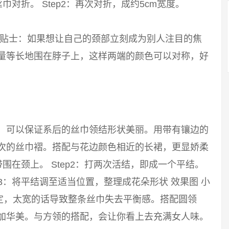
巾对折。 Step2：再次对折，成约5cm宽度。
 小贴士：如果想让自己的颈部立刻成为别人注目的焦
尽量等长地围在脖子上，这样两端的颜色可以对称，好
巾，可以保证系后的丝巾领结形状美丽。用带有镶边的
层次的丝巾褶。搭配与花边颜色相近的长裙，更显娇柔
带围在颈上。 Step2：打两次活结，即成一个平结。
p3：将平结调至适当位置，整理成花朵形状 效果图 小
定，太宽的话导致整条丝巾失去平衡感。搭配圆领
更加华美。与方领的搭配，会让你看上去充满女人味。