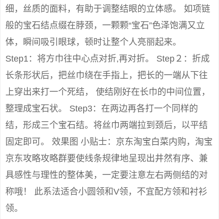
细，丝质的面料，有助于调整结眼的立体感。 如项链
般的宝石结点缀在脖颈，一颗颗“宝石”色泽饱满又立
体，瞬间吸引眼球，顿时让整个人亮丽起来。
Step1：将方巾往中心点对折,再对折。 Step２：折成
长条形状后，把丝巾绕在手指上，把长的一端从下往
上穿出来打一个死结， 使结刚好在长巾的中间位置，
整理成宝石状。 Step3：在两边再各打一个同样的
结，形成三个宝石结。将丝巾两端拉到颈后，以平结
固定即可。 效果图 小贴士：京东淘宝白菜内购，淘宝
京东攻略攻略群要使线条规律地呈现出井然有序、兼
具感性与理性的整体美，一定要注意左右两侧结的对
称哦！ 此系法适合小圆领和V领，不宜配方领和衬衫
领。