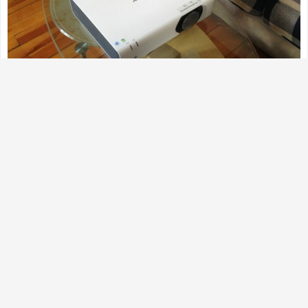
九、空姐结 如果想让自己的颈部立刻成为别人注目的
焦点，建议采用此种系法。鲜亮的丝巾，让你的端庄
笑容立刻变得生动起来。 开在颈间的花朵，即使在寒
冬，也能给人带来温暖和煦的感觉。色彩艳丽的丝
巾，丝毫不显稚气，而且更时尚高雅。 Step1：将大
方巾折成合适的宽度，在脖子上系一个活结。 Step
２：打一个单边蝴蝶结，转至颈侧。将单边蝴蝶结整