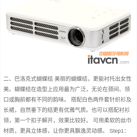
二、巴洛克式蝴蝶结 美丽的蝴蝶结，更能衬托出女性
美。蝴蝶结在造型上应用最为广泛，无论在颈间、领
口或胸前都有不同的韵味。 搭配白色两件套针织衫及
长裙，自然垂下的结更有优雅气质。也可以搭配衬衫
领，第一个扣子解开，效果比较好。 可用柔软的丝巾
材质，更具立体感，让你更具飘逸灵动感。 Step1：