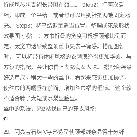
折成风琴状百褶长带围在颈上。 Step2：打两次活
结，即成一个平结。或者也可以用别针把两端固定起
来。 Step3：将平结调至适当位置，整理成花朵形状
效果图 小贴士：方巾折叠的宽度可根据颈部比例而
定，太宽的话导致整条丝巾失去平衡感。搭配圆领
时， 可以将带有休闲风格的衣领演绎得更加华美。与
方领的搭配，会让你看上去充满女人味。 搭配套装最
好选用尺寸稍大一些的丝巾，看起来感觉更加协调，
使丝巾的两端垂在前面，增加丝巾褶的垂感。 这个较
不适合脖子太短或水梨型脸型。
丝巾的系法，来B站找自己的穿衣风格!
四、闪亮宝石结 V字形造型使颈部线条显得十分纤