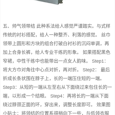
五、帅气领带结 此种系法给人感觉严谨踏实。与式样
传统的衬衫搭配，给人一种整齐、利落的感觉。 丝巾
领带上圆形和方块的组合打破白衬衫的沉闷单调，再
加上合身长裤，给人专业干练的形象。 如果搭配黑色
窄裙，中性干练中也能带出一点女人韵味。 Step1：
将大方巾对角往中心点对折，再对折。 Step2： 最后
折成长条状围在脖子上，长的一端压住短的一端。
Step3：从短的一端从左至右从下面绕过来包住长的一
端，以形成一个结眼。 Step4：再将长的一端从下面
绕过脖颈正面的环，穿出来，调整长度即可。 效果图
小贴士：将领结的位置系得稍向下一些，与低领衣服