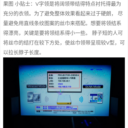
果图 小贴士：V字领是将阔领带结得特点衬托得最为
充分的衣领。为了避免整体效果看起来过于硬朗， 尽
量避免用直线条纹图案的丝巾来搭配。想要将领结系
得漂亮，关键是要将领结系得小一些。 脖子短的人可
将丝巾的结打在较下方处，使丝巾领带呈现较V型，可
以拉长脖子长度。