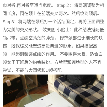
巾对折,再对折至适当宽度。 Step２：将两端调整为相
同长度，围在颈上在前端交叉两次。然后绕到颈后。
Step3：将两端在颈后打一个活结固定，再将正面调整
为完美的交叉形状。 效果图 小贴士：此种结法搭配低
领吊带，点缀空荡荡的脖颈， 修饰颈部过于细长的缺
憾，既保暖又能塑造高贵典雅的形象。如果搭配高
领，能起到装饰点缀的作用。 不要围得太紧。适合白
领女子下班后的约会装扮。方脸型和圆脸型的人不宜
尝试，不能与大圆领和U领搭配。