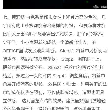
七、茉莉结 白色系是都市女性上班最常穿的色彩。几
乎所有的上班族都能穿出这样的打扮， 但要怎样才能
比别人更出色呢? 想要穿出优雅味道，脖子间的风情
少不了，小小点缀就能成就一个清新派佳人， 在
OFFICE里散发淡淡茉莉香。 Step1：将丝巾对折使两
端重叠，然后扭转成麻花状。 Step2：围在脖子上，
把丝巾两端稍微分开。 Step3：把丝巾的两端分别打
结后，穿过另一头的环内 Step4： 调整角度，将丝巾
角展开成漂亮的形状。 效果图 小贴士：利用美丽的丝
巾结成花状系在颈侧，不仅使脸庞增色，造型也更具
立体感， 达到画龙点晴的效果。建议最好选用质地轻
柔的浅色调丝巾，将丝巾系得稍斜一点效果会更好。