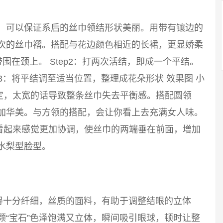
巾，可以保证系后的丝巾领结形状美丽。用带有镶边的
层次的丝巾褶。搭配与花边颜色相近的长裙，更显娇柔
带围在颈上。 Step2：打两次活结，即成一个平结。
p3：将平结调至适当位置，整理成花朵形状 效果图 小
定，太宽的话导致整条丝巾失去平衡感。搭配圆领
更加华美。与方领的搭配，会让你看上去充满女人味。
看起来感觉更加协调，使丝巾的两端垂在前面，增加
水梨型脸型。
得十分纤细，丝质的面料，有助于调整结眼的立体
颗“宝石”色泽饱满又立体，瞬间吸引眼球，顿时让整