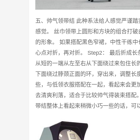
五、帅气领带结 此种系法给人感觉严谨
感觉。 丝巾领带上圆形和方块的组合打
的形象。 如果搭配黑色窄裙，中性干练中也
心点对折，再对折。 Step2： 最后折成
从短的一端从左至右从下面绕过来包住长的一
下面绕过脖颈正面的环，穿出来，调整长度
些，与低领衣服搭配在一起，看起来会更
去清爽利落，适合于比较帅气得装束搭配
带结整体上看起来稍微小巧一些的话，可以