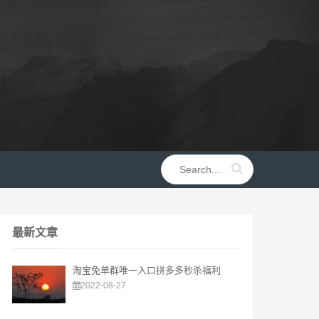
最新文章
淘宝免单群唯一入口拼多多秒杀福利
2022-08-27