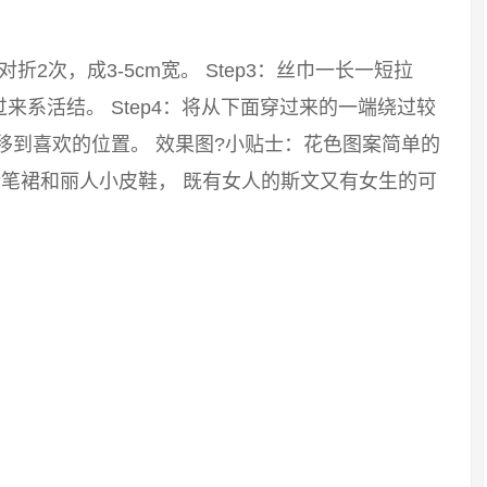
：对折2次，成3-5cm宽。 Step3：丝巾一长一短拉
系活结。 Step4：将从下面穿过来的一端绕过较
移到喜欢的位置。 效果图?小贴士：花色图案简单的
笔裙和丽人小皮鞋， 既有女人的斯文又有女生的可