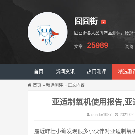
囧囧街
囧囧街各大品牌产品测评，给您
25989
文章
浏览
囧囧街
首页
新闻资讯
热门测评
精选测
首页
»
精选测评
»
正文内容
亚适制氧机使用报告,
sunder1987
2021-02-
最近昨壮小编发现很多小伙伴对亚适制氧