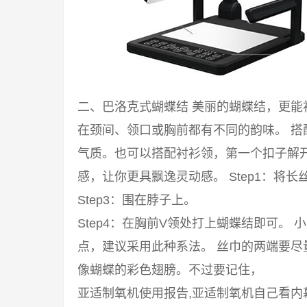
二、巴洛克式蝴蝶结 美丽的蝴蝶结，更
在颈间、领口或胸前都有不同的韵味。 
气质。也可以搭配衬衫领，第一个扣子解
感，让你更具飘逸灵动感。 Step1：将长丝
Step3：围在脖子上。
Step4：在胸前V领处打上蝴蝶结即可。
点，建议采用此种系法。 丝巾的两端要
像蝴蝶的彩色翅膀。不过要记住，
亚适制氧机使用报告,亚适制氧机自己看内