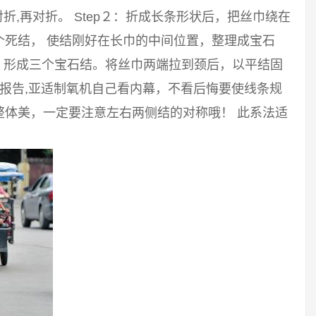
对折,再对折。 Step２：折成长条形状后，把丝巾绕在
个死结， 使结刚好在长巾的中间位置，整理成宝石
结，形成三个宝石结。将丝巾两端拉到颈后，以平结固
用报告,亚适制氧机自己看内幕，不看后悔要使线条规
整体美，一定要注意左右两侧结的对称哦！ 此系法适