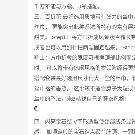
千万不能与方领、U领搭配。
三、百折花 最好选用质地富有张力的丝
丝巾， 更能突出此种系法所特有的富有
甜美。 Step1：将方巾折成风琴状百褶长
或者也可以用别针把两端固定起来。 Ste
贴士：方巾折叠的宽度可根据颈部比例而
时， 可以将带有休闲风格的衣领演绎得
搭配套装最好选用尺寸稍大一些的丝巾，
丝巾褶的垂感。 这个较不适合脖子太短或
丝巾的系法，来B站找自己的穿衣风格!
四、闪亮宝石结 V字形造型使颈部线条显
感。 如项链般的宝石结点缀在脖颈，一颗