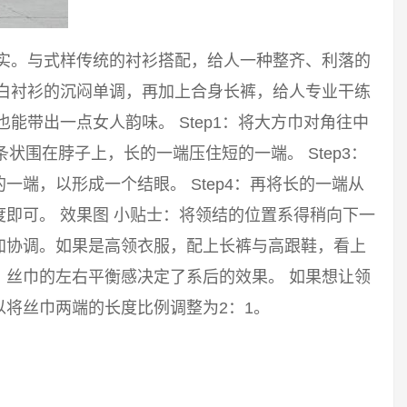
踏实。与式样传统的衬衫搭配，给人一种整齐、利落的
破白衬衫的沉闷单调，再加上合身长裤，给人专业干练
能带出一点女人韵味。 Step1：将大方巾对角往中
长条状围在脖子上，长的一端压住短的一端。 Step3：
端，以形成一个结眼。 Step4：再将长的一端从
即可。 效果图 小贴士：将领结的位置系得稍向下一
加协调。如果是高领衣服，配上长裤与高跟鞋，看上
。丝巾的左右平衡感决定了系后的效果。 如果想让领
将丝巾两端的长度比例调整为2：1。