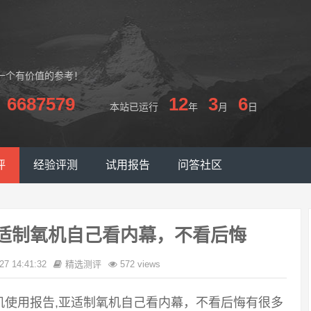
一个有价值的参考！
6687579
12
3
6
本站已运行
年
月
日
评
经验评测
试用报告
问答社区
亚适制氧机自己看内幕，不看后悔
27 14:41:32
精选测评
572 views
机使用报告,亚适制氧机自己看内幕，不看后悔有很多