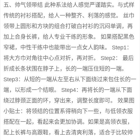
五、帅气领带结 此种系法给人感觉严谨踏实。与式样
传统的衬衫搭配，给人一种整齐、利落的感觉。 丝巾
领带上圆形和方块的组合打破白衬衫的沉闷单调，再
加上合身长裤，给人专业干练的形象。 如果搭配黑色
窄裙，中性干练中也能带出一点女人韵味。 Step1：
将大方巾对角往中心点对折，再对折。 Step2： 最后
折成长条状围在脖子上，长的一端压住短的一端。
Step3：从短的一端从左至右从下面绕过来包住长的一
端，以形成一个结眼。 Step4：再将长的一端从下面
绕过脖颈正面的环，穿出来，调整长度即可。 效果图
小贴士：将领结的位置系得稍向下一些，与低领衣服
搭配在一起，看起来会更加协调。如果是高领衣服，
配上长裤与高跟鞋，看上去清爽利落，适合于比较帅