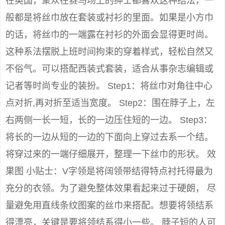
在英国，聚众在赛马场上的绅士都喜欢这种结法，一
般都是将丝巾放在套装或衬衫的里面。如果是小方巾
的话，将丝巾的一端露在衬衫的外面会显得更时尚。
这种系法摆脱上班时间拘束的穿着样式，轻松自然又
不俗气。可以搭配西装式套装，适合从事杂志编辑或
记者等时尚专业的装扮。 Step1：将丝巾对角往中心
点对折,再对折至适当宽度。 Step2：围在脖子上，左
右两侧一长一短，长的一边压住短的一边。 Step3：
将长的一边从短的一边的下面向上穿过去系一个结。
将穿过来的一端仔细展开，整理一下丝巾的形状。 效
果图 小贴士：V字领是将阔领带结得特点衬托得最为
充分的衣领。为了避免整体效果看起来过于硬朗， 尽
量避免用直线条纹图案的丝巾来搭配。想要将领结系
得漂亮，关键是要将领结系得小一些。 脖子短的人可