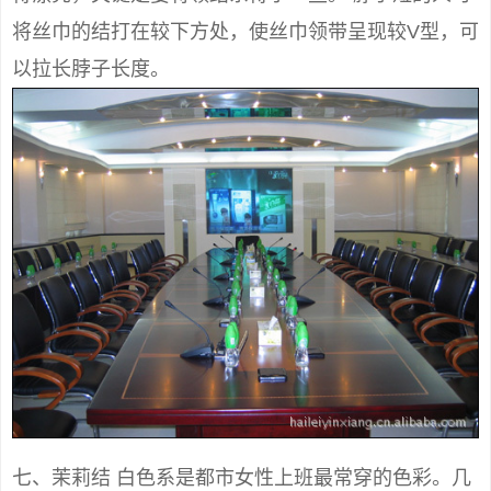
将丝巾的结打在较下方处，使丝巾领带呈现较V型，可
以拉长脖子长度。
七、茉莉结 白色系是都市女性上班最常穿的色彩。几