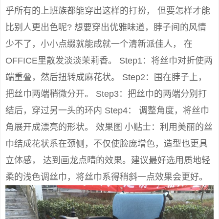
乎所有的上班族都能穿出这样的打扮， 但要怎样才能
比别人更出色呢? 想要穿出优雅味道，脖子间的风情
少不了，小小点缀就能成就一个清新派佳人， 在
OFFICE里散发淡淡茉莉香。 Step1：将丝巾对折使两
端重叠，然后扭转成麻花状。 Step2：围在脖子上，
把丝巾两端稍微分开。 Step3：把丝巾的两端分别打
结后，穿过另一头的环内 Step4： 调整角度，将丝巾
角展开成漂亮的形状。 效果图 小贴士：利用美丽的丝
巾结成花状系在颈侧，不仅使脸庞增色，造型也更具
立体感， 达到画龙点晴的效果。建议最好选用质地轻
柔的浅色调丝巾，将丝巾系得稍斜一点效果会更好。