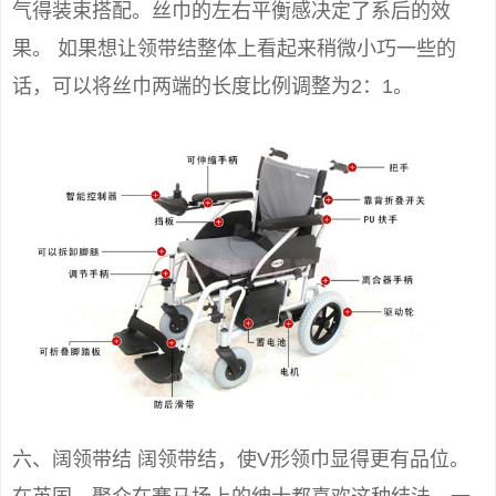
气得装束搭配。丝巾的左右平衡感决定了系后的效
果。 如果想让领带结整体上看起来稍微小巧一些的
话，可以将丝巾两端的长度比例调整为2：1。
六、阔领带结 阔领带结，使V形领巾显得更有品位。