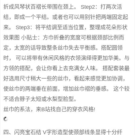
折成风琴状百褶长带围在颈上。 Step2：打两次活
结，即成一个平结。或者也可以用别针把两端固定起
来。 Step3：将平结调至适当位置，整理成花朵形状
效果图 小贴士：方巾折叠的宽度可根据颈部比例而
定，太宽的话导致整条丝巾失去平衡感。搭配圆领
时， 可以将带有休闲风格的衣领演绎得更加华美。与
方领的搭配，会让你看上去充满女人味。 搭配套装最
好选用尺寸稍大一些的丝巾，看起来感觉更加协调，
使丝巾的两端垂在前面，增加丝巾褶的垂感。 这个较
不适合脖子太短或水梨型脸型。
丝巾的系法，来B站找自己的穿衣风格!
四、闪亮宝石结 V字形造型使颈部线条显得十分纤