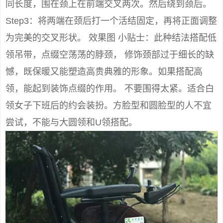
同长度，围在颈上在前端交叉两次。然后绕到颈后。
Step3：将两端在颈后打一个活结固定，再将正面调整
为完美的交叉形状。 效果图 小贴士：此种结法搭配低
领吊带，点缀空荡荡的脖颈， 修饰颈部过于细长的缺
憾，既保暖又能塑造高贵典雅的形象。如果搭配高
领，能起到装饰点缀的作用。 不要围得太紧。适合白
领女子下班后的约会装扮。方脸型和圆脸型的人不宜
尝试，不能与大圆领和U领搭配。