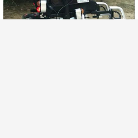
九、空姐结 如果想让自己的颈部立刻成为别人注目的
焦点，建议采用此种系法。鲜亮的丝巾，让你的端庄
笑容立刻变得生动起来。 开在颈间的花朵，即使在寒
冬，也能给人带来温暖和煦的感觉。色彩艳丽的丝
巾，丝毫不显稚气，而且更时尚高雅。 Step1：将大
方巾折成合适的宽度，在脖子上系一个活结。 Step