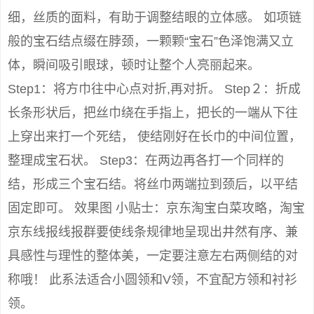
细，丝质的面料，有助于调整结眼的立体感。 如项链
般的宝石结点缀在脖颈，一颗颗“宝石”色泽饱满又立
体，瞬间吸引眼球，顿时让整个人亮丽起来。
Step1：将方巾往中心点对折,再对折。 Step２：折成
长条形状后，把丝巾绕在手指上，把长的一端从下往
上穿出来打一个死结， 使结刚好在长巾的中间位置，
整理成宝石状。 Step3：在两边再各打一个同样的
结，形成三个宝石结。将丝巾两端拉到颈后，以平结
固定即可。 效果图 小贴士：京东淘宝白菜攻略，淘宝
京东线报线报群要使线条规律地呈现出井然有序、兼
具感性与理性的整体美，一定要注意左右两侧结的对
称哦！ 此系法适合小圆领和V领，不宜配方领和衬衫
领。