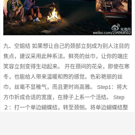
九、空姐结 如果想让自己的颈部立刻成为别人注目的
焦点，建议采用此种系法。鲜亮的丝巾，让你的端庄
笑容立刻变得生动起来。 开在颈间的花朵，即使在寒
冬，也能给人带来温暖和煦的感觉。色彩艳丽的丝
巾，丝毫不显稚气，而且更时尚高雅。 Step1：将大
方巾折成合适的宽度，在脖子上系一个活结。 Step
２：打一个单边蝴蝶结，转至颈侧。将单边蝴蝶结整
理成花朵状。 Step3：将短的一端丝巾角扭紧成麻花
状，在花朵下方由顺时针方向（给别人打时为逆时针