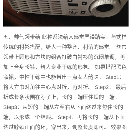
五、帅气领带结 此种系法给人感觉严谨踏实。与式样
传统的衬衫搭配，给人一种整齐、利落的感觉。 丝巾
领带上圆形和方块的组合打破白衬衫的沉闷单调，再
加上合身长裤，给人专业干练的形象。 如果搭配黑色
窄裙，中性干练中也能带出一点女人韵味。 Step1：
将大方巾对角往中心点对折，再对折。 Step2： 最后
折成长条状围在脖子上，长的一端压住短的一端。
Step3：从短的一端从左至右从下面绕过来包住长的一
端，以形成一个结眼。 Step4：再将长的一端从下面
绕过脖颈正面的环，穿出来，调整长度即可。 效果图