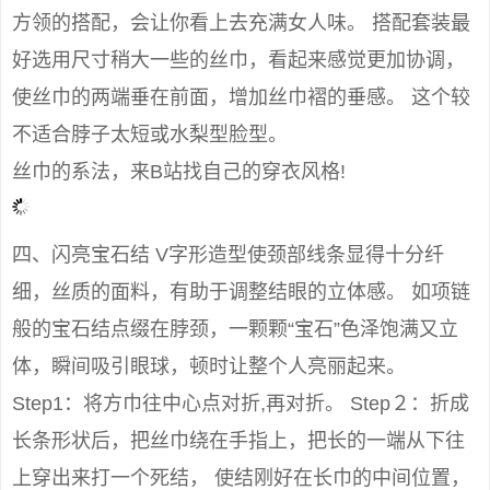
方领的搭配，会让你看上去充满女人味。 搭配套装最
好选用尺寸稍大一些的丝巾，看起来感觉更加协调，
使丝巾的两端垂在前面，增加丝巾褶的垂感。 这个较
不适合脖子太短或水梨型脸型。
丝巾的系法，来B站找自己的穿衣风格!
四、闪亮宝石结 V字形造型使颈部线条显得十分纤
细，丝质的面料，有助于调整结眼的立体感。 如项链
般的宝石结点缀在脖颈，一颗颗“宝石”色泽饱满又立
体，瞬间吸引眼球，顿时让整个人亮丽起来。
Step1：将方巾往中心点对折,再对折。 Step２：折成
长条形状后，把丝巾绕在手指上，把长的一端从下往
上穿出来打一个死结， 使结刚好在长巾的中间位置，