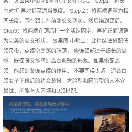
案，突出柔中带刚的时代新女性特点。 Step1：将长
巾对折,再对折至适当宽度。 Step２：将两端调整为相
同长度，围在颈上在前端交叉两次。然后绕到颈后。
Step3：将两端在颈后打一个活结固定，再将正面调整
为完美的交叉形状。 效果图 小贴士：此种结法搭配低
领吊带，点缀空荡荡的脖颈， 修饰颈部过于细长的缺
憾，既保暖又能塑造高贵典雅的形象。如果搭配高
领，能起到装饰点缀的作用。 不要围得太紧。适合白
领女子下班后的约会装扮。方脸型和圆脸型的人不宜
尝试，不能与大圆领和U领搭配。