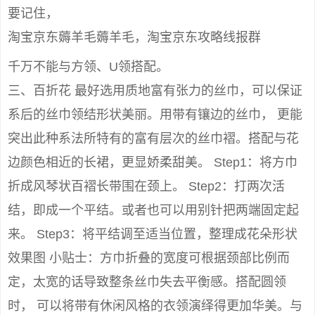
要记住，
淘宝京东薅羊毛薅羊毛，淘宝京东攻略线报群
千万不能与方领、U领搭配。
三、百折花 最好选用质地富有张力的丝巾，可以保证
系后的丝巾领结形状美丽。用带有镶边的丝巾， 更能
突出此种系法所特有的富有层次的丝巾褶。搭配与花
边颜色相近的长裙，更显娇柔甜美。 Step1：将方巾
折成风琴状百褶长带围在颈上。 Step2：打两次活
结，即成一个平结。或者也可以用别针把两端固定起
来。 Step3：将平结调至适当位置，整理成花朵形状
效果图 小贴士：方巾折叠的宽度可根据颈部比例而
定，太宽的话导致整条丝巾失去平衡感。搭配圆领
时， 可以将带有休闲风格的衣领演绎得更加华美。与