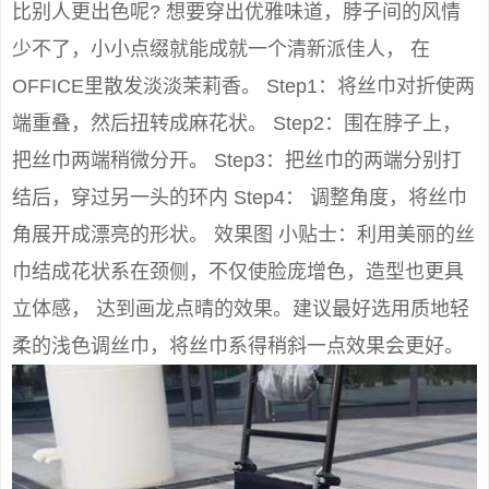
比别人更出色呢? 想要穿出优雅味道，脖子间的风情
少不了，小小点缀就能成就一个清新派佳人， 在
OFFICE里散发淡淡茉莉香。 Step1：将丝巾对折使两
端重叠，然后扭转成麻花状。 Step2：围在脖子上，
把丝巾两端稍微分开。 Step3：把丝巾的两端分别打
结后，穿过另一头的环内 Step4： 调整角度，将丝巾
角展开成漂亮的形状。 效果图 小贴士：利用美丽的丝
巾结成花状系在颈侧，不仅使脸庞增色，造型也更具
立体感， 达到画龙点晴的效果。建议最好选用质地轻
柔的浅色调丝巾，将丝巾系得稍斜一点效果会更好。