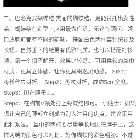
二、巴洛克式蝴蝶结 美丽的蝴蝶结，更能衬托出女性
美。蝴蝶结在造型上应用最为广泛，无论在颈间、领
口或胸前都有不同的韵味。 搭配白色两件套针织衫及
长裙，自然垂下的结更有优雅气质。也可以搭配衬衫
领，第一个扣子解开，效果比较好。 可用柔软的丝巾
材质，更具立体感，让你更具飘逸灵动感。 Step1：
将长丝巾对折。 Step2：再次对折，成约5cm宽度。
Step3：围在脖子上。
Step4：在胸前V领处打上蝴蝶结即可。 小贴士：如果
想让自己的颈部立刻成为别人注目的焦点，建议采用
此种系法。 丝巾的两端要尽量等长地围在脖子上，这
样两端的颜色可以对称，好像蝴蝶的彩色翅膀。不过