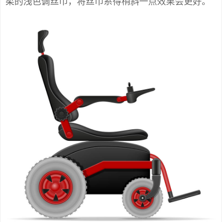
柔的浅色调丝巾，将丝巾系得稍斜一点效果会更好。