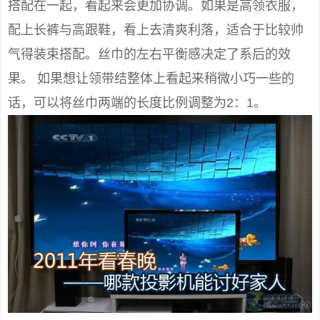
搭配在一起，看起来会更加协调。如果是高领衣服，
配上长裤与高跟鞋，看上去清爽利落，适合于比较帅
气得装束搭配。丝巾的左右平衡感决定了系后的效
果。 如果想让领带结整体上看起来稍微小巧一些的
话，可以将丝巾两端的长度比例调整为2：1。