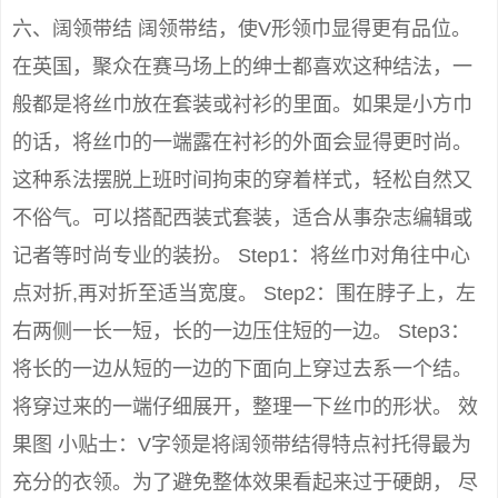
六、阔领带结 阔领带结，使V形领巾显得更有品位。
在英国，聚众在赛马场上的绅士都喜欢这种结法，一
般都是将丝巾放在套装或衬衫的里面。如果是小方巾
的话，将丝巾的一端露在衬衫的外面会显得更时尚。
这种系法摆脱上班时间拘束的穿着样式，轻松自然又
不俗气。可以搭配西装式套装，适合从事杂志编辑或
记者等时尚专业的装扮。 Step1：将丝巾对角往中心
点对折,再对折至适当宽度。 Step2：围在脖子上，左
右两侧一长一短，长的一边压住短的一边。 Step3：
将长的一边从短的一边的下面向上穿过去系一个结。
将穿过来的一端仔细展开，整理一下丝巾的形状。 效
果图 小贴士：V字领是将阔领带结得特点衬托得最为
充分的衣领。为了避免整体效果看起来过于硬朗， 尽