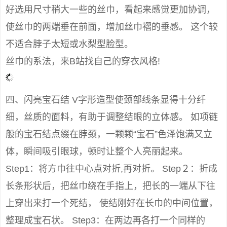
好选用尺寸稍大一些的丝巾，看起来感觉更加协调，
使丝巾的两端垂在前面，增加丝巾褶的垂感。 这个较
不适合脖子太短或水梨型脸型。
丝巾的系法，来B站找自己的穿衣风格!
四、闪亮宝石结 V字形造型使颈部线条显得十分纤
细，丝质的面料，有助于调整结眼的立体感。 如项链
般的宝石结点缀在脖颈，一颗颗“宝石”色泽饱满又立
体，瞬间吸引眼球，顿时让整个人亮丽起来。
Step1：将方巾往中心点对折,再对折。 Step２：折成
长条形状后，把丝巾绕在手指上，把长的一端从下往
上穿出来打一个死结， 使结刚好在长巾的中间位置，
整理成宝石状。 Step3：在两边再各打一个同样的