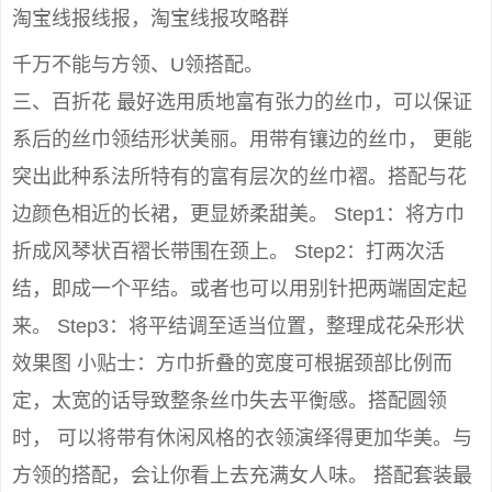
淘宝线报线报，淘宝线报攻略群
千万不能与方领、U领搭配。
三、百折花 最好选用质地富有张力的丝巾，可以保证
系后的丝巾领结形状美丽。用带有镶边的丝巾， 更能
突出此种系法所特有的富有层次的丝巾褶。搭配与花
边颜色相近的长裙，更显娇柔甜美。 Step1：将方巾
折成风琴状百褶长带围在颈上。 Step2：打两次活
结，即成一个平结。或者也可以用别针把两端固定起
来。 Step3：将平结调至适当位置，整理成花朵形状
效果图 小贴士：方巾折叠的宽度可根据颈部比例而
定，太宽的话导致整条丝巾失去平衡感。搭配圆领
时， 可以将带有休闲风格的衣领演绎得更加华美。与
方领的搭配，会让你看上去充满女人味。 搭配套装最