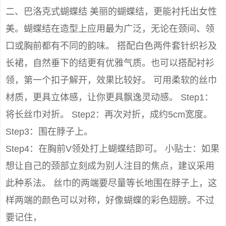
二、巴洛克式蝴蝶结 美丽的蝴蝶结，更能衬托出女性
美。蝴蝶结在造型上应用最为广泛，无论在颈间、领
口或胸前都有不同的韵味。 搭配白色两件套针织衫及
长裙，自然垂下的结更有优雅气质。也可以搭配衬衫
领，第一个扣子解开，效果比较好。 可用柔软的丝巾
材质，更具立体感，让你更具飘逸灵动感。 Step1：
将长丝巾对折。 Step2：再次对折，成约5cm宽度。
Step3：围在脖子上。
Step4：在胸前V领处打上蝴蝶结即可。 小贴士：如果
想让自己的颈部立刻成为别人注目的焦点，建议采用
此种系法。 丝巾的两端要尽量等长地围在脖子上，这
样两端的颜色可以对称，好像蝴蝶的彩色翅膀。不过
要记住，