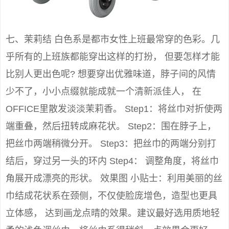
七、茉莉结 白色系是都市女性上班最常穿的色彩。几
乎所有的上班族都能穿出这样的打扮， 但要怎样才能
比别人更出色呢? 想要穿出优雅味道，脖子间的风情
少不了，小小点缀就能成就一个清新派佳人， 在
OFFICE里散发淡淡茉莉香。 Step1：将丝巾对折使两
端重叠，然后扭转成麻花状。 Step2：围在脖子上，
把丝巾两端稍微分开。 Step3：把丝巾的两端分别打
结后，穿过另一头的环内 Step4： 调整角度，将丝巾
角展开成漂亮的形状。 效果图 小贴士：利用美丽的丝
巾结成花状系在颈侧，不仅使脸庞增色，造型也更具
立体感， 达到画龙点晴的效果。建议最好选用质地轻