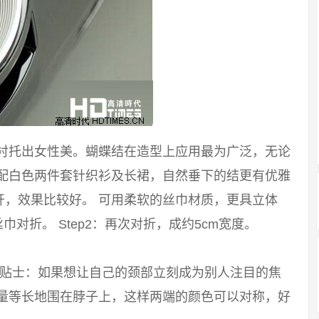
能衬托出女性美。蝴蝶结在造型上应用最为广泛，无论
搭配白色两件套针织衫及长裙，自然垂下的结更有优雅
开，效果比较好。 可用柔软的丝巾材质，更具立体
巾对折。 Step2：再次对折，成约5cm宽度。
 小贴士：如果想让自己的颈部立刻成为别人注目的焦
尽量等长地围在脖子上，这样两端的颜色可以对称，好