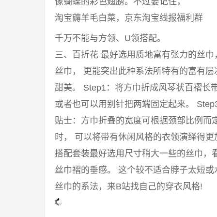
像蝴蝶的彩色翅膀。不过要记住，
淘宝薅羊毛白菜，京东淘宝线报福利群
千万不能与方领、U领搭配。
三、百折花 最好选用质地富有张力的丝
丝巾， 更能突出此种系法所特有的富有
甜美。 Step1：将方巾折成风琴状百褶长
或者也可以用别针把两端固定起来。 Ste
贴士：方巾折叠的宽度可根据颈部比例而
时， 可以将带有休闲风格的衣领演绎得
搭配套装最好选用尺寸稍大一些的丝巾，
丝巾褶的垂感。 这个较不适合脖子太短或
丝巾的系法，来B站找自己的穿衣风格!