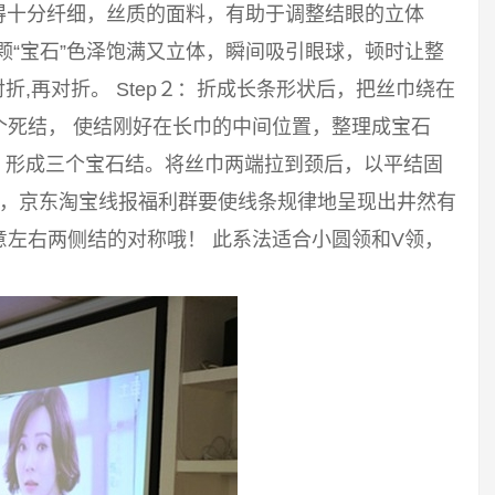
得十分纤细，丝质的面料，有助于调整结眼的立体
颗“宝石”色泽饱满又立体，瞬间吸引眼球，顿时让整
对折,再对折。 Step２：折成长条形状后，把丝巾绕在
个死结， 使结刚好在长巾的中间位置，整理成宝石
结，形成三个宝石结。将丝巾两端拉到颈后，以平结固
菜，京东淘宝线报福利群要使线条规律地呈现出井然有
左右两侧结的对称哦！ 此系法适合小圆领和V领，