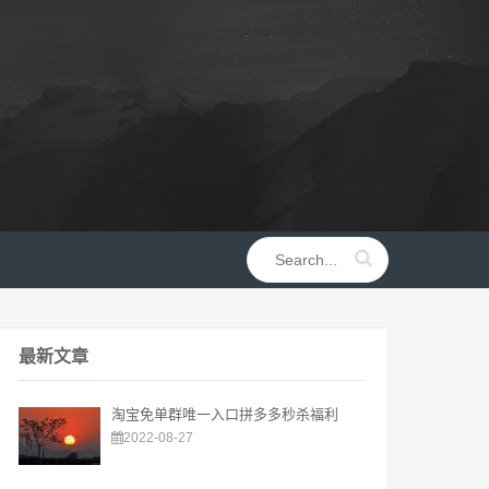
最新文章
淘宝免单群唯一入口拼多多秒杀福利
2022-08-27