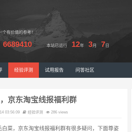
一个有价值的参考！
6689410
12
3
7
本站已运行
年
月
日
评
经验评测
试用报告
问答社区
，京东淘宝线报福利群
14 03:56:09
经验评测
286 views
毛白菜，京东淘宝线报福利群有很多疑问，下面尊姿