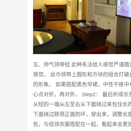
五、帅气领带结 此种系法给人感觉严谨
感觉。 丝巾领带上圆形和方块的组合打
的形象。 如果搭配黑色窄裙，中性干练中也
心点对折，再对折。 Step2： 最后折成
从短的一端从左至右从下面绕过来包住长的一
下面绕过脖颈正面的环，穿出来，调整长度
些，与低领衣服搭配在一起，看起来会更