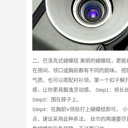
二、巴洛克式蝴蝶结 美丽的蝴蝶结，更
在颈间、领口或胸前都有不同的韵味。 
气质。也可以搭配衬衫领，第一个扣子解
感，让你更具飘逸灵动感。 Step1：将长丝
Step3：围在脖子上。
Step4：在胸前V领处打上蝴蝶结即可。
点，建议采用此种系法。 丝巾的两端要