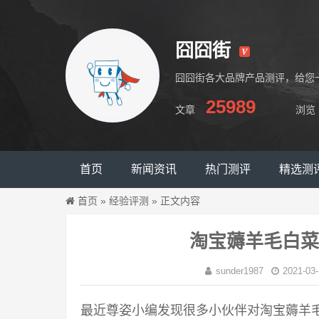
囧囧街
囧囧街各大品牌产品测评，给您
25989
文章
浏览
囧囧街
首页
新闻资讯
热门测评
精选测
首页
»
经验评测
»
正文内容
淘宝薅羊毛白菜
sunder1987
2021-03-
最近尊姿小编发现很多小伙伴对淘宝薅羊