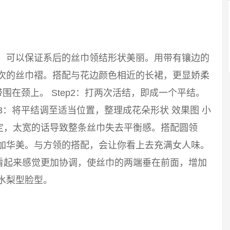
巾，可以保证系后的丝巾领结形状美丽。用带有镶边的
层次的丝巾褶。搭配与花边颜色相近的长裙，更显娇柔
带围在颈上。 Step2：打两次活结，即成一个平结。
p3：将平结调至适当位置，整理成花朵形状 效果图 小
定，太宽的话导致整条丝巾失去平衡感。搭配圆领
更加华美。与方领的搭配，会让你看上去充满女人味。
看起来感觉更加协调，使丝巾的两端垂在前面，增加
水梨型脸型。