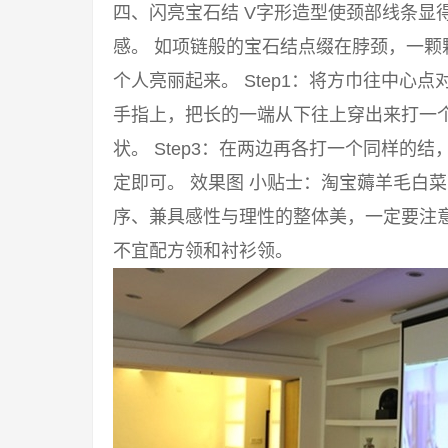
四、闪亮宝石结 V字形造型使颈部线条显
感。 如项链般的宝石结点缀在脖颈，一颗
个人亮丽起来。 Step1：将方巾往中心点
手指上，把长的一端从下往上穿出来打一
状。 Step3：在两边再各打一个同样的
定即可。 效果图 小贴士：淘宝薅羊毛白
序、兼具感性与理性的整体美，一定要注意
不宜配方领和衬衫领。